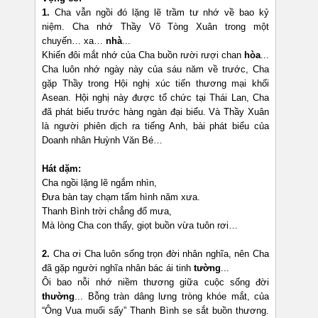
1.
Cha vẫn ngồi đó lặng lẽ trầm tư nhớ về bao kỷ
niệm. Cha nhớ Thầy Võ Tòng Xuân trong một
chuyến… xa…
nhà
...
Khiến đôi mắt nhớ của Cha buồn rười rượi chan
hòa
...
Cha luôn nhớ ngày này của sáu năm về trước, Cha
gặp Thầy trong Hội nghị xúc tiến thương mại khối
Asean. Hội nghị này được tổ chức tại Thái Lan, Cha
đã phát biểu trước hàng ngàn đại biểu. Và Thầy Xuân
là người phiên dịch ra tiếng Anh, bài phát biểu của
Doanh nhân Huỳnh Văn Bé…
Hát dặm:
Cha ngồi lặng lẽ ngắm nhìn,
Đưa bàn tay chạm tấm hình năm xưa.
Thanh Bình trời chẳng đổ mưa,
Mà lòng Cha con thấy, giọt buồn vừa tuôn rơi…
2.
Cha ơi Cha luôn sống trọn đời nhân nghĩa, nên Cha
đã gặp người nghĩa nhân bác ái tinh
t
ường
...
Ôi bao nỗi nhớ niềm thương giữa cuộc sống đời
thường
... Bỗng tràn dâng lưng tròng khóe mắt, của
“Ông Vua muối sấy” Thanh Bình se sắt buồn thương.