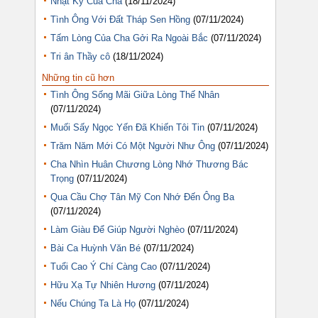
Nhật Ký Của Cha
(18/11/2024)
Tình Ông Với Đất Tháp Sen Hồng
(07/11/2024)
Tấm Lòng Của Cha Gởi Ra Ngoài Bắc
(07/11/2024)
Tri ân Thầy cô
(18/11/2024)
Những tin cũ hơn
Tình Ông Sống Mãi Giữa Lòng Thế Nhân
(07/11/2024)
Muối Sấy Ngọc Yến Đã Khiến Tôi Tin
(07/11/2024)
Trăm Năm Mới Có Một Người Như Ông
(07/11/2024)
Cha Nhìn Huân Chương Lòng Nhớ Thương Bác
Trọng
(07/11/2024)
Qua Cầu Chợ Tân Mỹ Con Nhớ Đến Ông Ba
(07/11/2024)
Làm Giàu Để Giúp Người Nghèo
(07/11/2024)
Bài Ca Huỳnh Văn Bé
(07/11/2024)
Tuổi Cao Ý Chí Càng Cao
(07/11/2024)
Hữu Xạ Tự Nhiên Hương
(07/11/2024)
Nếu Chúng Ta Là Họ
(07/11/2024)