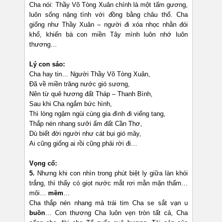
Cha nói: Thầy Võ Tòng Xuân chính là một tấm gương,
luôn sống nặng tình với đồng bằng châu thổ. Cha
giống như Thầy Xuân – người đi xóa nhọc nhằn đói
khổ, khiến bà con miền Tây mình luôn nhớ luôn
thương…
Lý con sáo:
Cha hay tin… Người Thầy Võ Tòng Xuân,
Đã về miền trăng nước gió sương,
Nên từ quê hương đất Tháp – Thanh Bình,
Sau khi Cha ngắm bức hình,
Thì lòng ngậm ngùi cùng gia đình đi viếng tang,
Thắp nén nhang sưởi ấm đất Cần Thơ,
Dù biết đời người như cát bụi gió mây,
Ai cũng giống ai rồi cũng phải rời đi…
Vọng cổ:
5.
Nhưng khi con nhìn trong phút biệt ly giữa làn khói
trắng, thì thấy có giọt nước mắt rơi mằn mặn thấm…
môi…
mềm
…
Cha thắp nén nhang mà trái tim Cha se sắt vạn u
buồn
… Con thương Cha luôn vẹn tròn tất cả, Cha