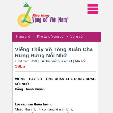
Trang chủ
>
Kho tàng Vọng cổ
>
Vọng cổ
Viếng Thầy Võ Tòng Xuân Cha
Rưng Rưng Nỗi Nhớ
| Mã số:
Lượt xem: 499
| Gửi bài viết qua email
1965
VIẾNG THẦY VÕ TÒNG XUÂN CHA RƯNG RƯNG
NỖI NHỚ
Đặng Thanh Huyền
Lối vào văn thiên tường:
Chiều Thanh Bình con lặng lẽ nhìn Cha,