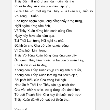
Thấy đôi mắt nhớ chan hòa muôn nỗi nhớ,
Vì kể từ đây sẽ không còn lần gặp gỡ,
Giữa Cha với một người Thầy – Là Giáo sư, Tiến sỹ
Võ Tòng…
Xuân
,
Cha nghe ngậm ngùi, lòng bỗng thấy rưng rưng,
Ngồi ngắm từng tấm ảnh,
Về Thầy Xuân đứng bên cạnh cùng Cha,
Ngày này hơn sáu năm qua,
Tại Thái Lan trong Hội nghị xa nhà,
Đã khiến cho Cha cứ vào ra xúc động,
Vì Cha luôn kính trọng,
Thầy Võ Tòng Xuân bóng lồng lộng cao dày,
Ôi người Thầy tâm huyết, vì bà con ở miền Tây,
Cha buồn vì kể từ đây,
Không còn Thầy Xuân chụp chung ảnh nữa rồi,
Không còn Thầy Xuân làm người phiên dịch,
Bài phát biểu của Cha trong Hội nghị,
Như lần ở Thái Lan Thầy tận tụy nhiệt tình,
Cha vẫn nhớ như in, trong từng bức ảnh hình,
Từ quê Thanh Bình Cha hay tin buồn rười rượi,
Thầy Xuân đã về với cát bụi thiên thu…
Vọng cổ: