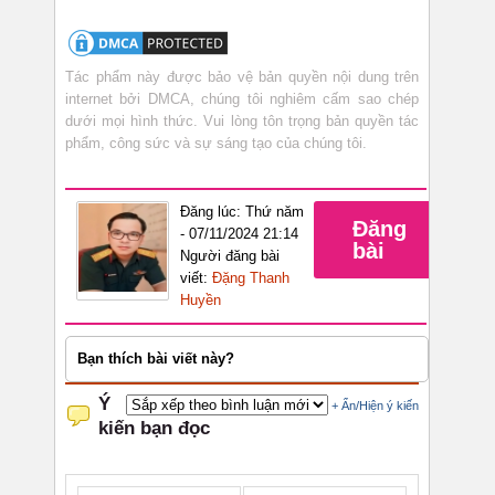
Tác phẩm này được bảo vệ bản quyền nội dung trên
internet bởi DMCA, chúng tôi nghiêm cấm sao chép
dưới mọi hình thức. Vui lòng tôn trọng bản quyền tác
phẩm, công sức và sự sáng tạo của chúng tôi.
Đăng lúc: Thứ năm
Đăng
- 07/11/2024 21:14
bài
Người đăng bài
viết:
Đặng Thanh
Huyền
Bạn thích bài viết này?