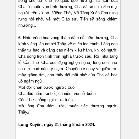
sống cho đời cho Tổ quốc quê hương. Tài sản của
Cha là muôn vạn tình thương, Cha đã sẻ chia đến mọi
người trên xứ sở. Viếng Thầy Võ Tòng Xuân Cha rưng
rưng nỗi nhớ, về một Giáo sư, Tiến sỹ sống khiêm
nhường...
6.
Nhìn vòng hoa vàng thấm đẫm nỗi tiếc thương, Cha
kính viếng lên người Thầy về miền lạc cảnh. Lòng con
thấy tự hào và dâng cao niềm kiêu hãnh, khi có người
Cha sống trọn tình trọn nghĩa trước sau. Rời nhà tang
lễ Cần Thơ Cha xúc động nghẹn ngào, lòng còn nhớ
như in thuở nào kỷ niệm. Chuyến xe quay về giữa trời
mây giăng tím, con thấy đôi mắt nhớ của Cha đã hoe
đỏ ngậm ngùi.
Một đời chân bước ngược xuôi,
Cha đều nếm trải hết, cả niềm vui nỗi buồn.
Cần Thơ chẳng giọt mưa tuôn,
Mà lòng Cha đẫm ướt, muôn tiếc thương người
Thầy./.
Long Xuyên, ngày 21 tháng 8 năm 2024.