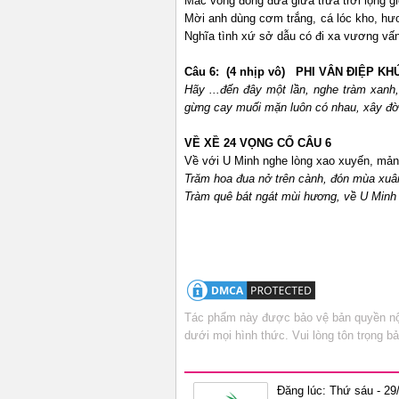
Mắc võng đong đưa giữa trưa trời lộng gió,
Mời anh dùng cơm trắng, cá lóc kho, hư
Nghĩa tình xứ sở dẫu có đi xa vương vấ
Câu 6: (4 nhịp vô)
PHI VÂN ĐIỆP KH
Hãy ...đến đây một lần, nghe tràm xanh,
gừng cay muối mặn luôn có nhau, xây đờ
VỀ XỀ 24
VỌNG CỔ
CÂU 6
Về với U Minh nghe lòng xao xuyến, mản
Trăm
hoa đua nở trên cành
, đón mùa xu
Tràm quê bát ngát mùi hương, về U Min
Tác phẩm này được bảo vệ bản quyền nội
dưới mọi hình thức. Vui lòng tôn trọng 
Đăng lúc: Thứ sáu - 29