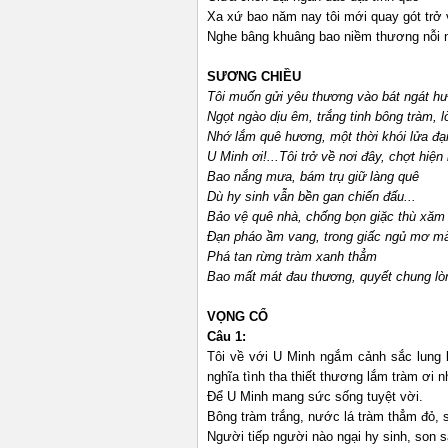
Xa xứ bao năm nay tôi mới quay gót trở 
Nghe bâng khuâng bao niềm thương nỗi n
SƯƠNG CHIỀU
Tôi muốn gửi yêu thương vào bát ngát hươ
Ngọt ngào dịu êm, trắng tinh bông tràm, 
Nhớ lắm quê hương, một thời khói lửa đạ
U Minh ơi!...Tôi trở về nơi đây, chợt hi
Bao nắng mưa, bám trụ giữ làng quê
Dù hy sinh vẫn bền gan chiến đấu...
Bảo vệ quê nhà, chống bọn giặc thù xăm 
Đạn pháo ầm vang, trong giấc ngủ mơ m
Phá tan rừng tràm xanh thẳm
Bao mất mát đau thương, quyết chung lòn
VỌNG CỔ
Câu 1:
Tôi về với U Minh ngắm cảnh sắc lung 
nghĩa tình tha thiết thương lắm tràm ơi 
Để U Minh mang sức sống tuyệt vời.
Bông tràm trắng, nước lá tràm thẳm đỏ, 
Người tiếp người nào ngại hy sinh, son 