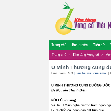
Trang chủ
Bản quyền
Tiểu sử
Trang chủ
>
Kho tàng Vọng cổ
>
Vọn
U Minh Thượng cung 
|
Lượt xem: 463
| Gửi bài viết qua email
U MINH
THƯỢNG CUNG ĐƯỜNG ƯỚC
Bs
Nguyễn Thanh Điền
NÓI LỐI (quảng)
Về
lại U Minh nghe hương tràm ngào ng
Giữa chốn đại ngàn dào dạt tình quê