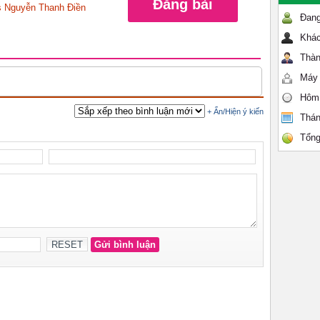
Đăng bài
 Nguyễn Thanh Điền
Đang
Khác
Thàn
Máy 
Hôm
Thán
Tổng