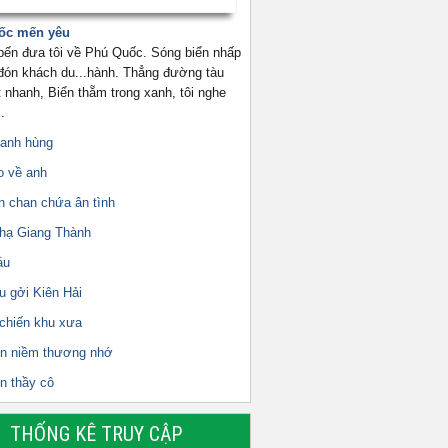
ốc mến yêu
 bến đưa tôi về Phú Quốc. Sóng biển nhấp
 đón khách du...hành. Thẳng đường tàu
 nhanh, Biển thẵm trong xanh, tôi nghe
.
 anh hùng
o về anh
n chan chứa ân tình
 hạ Giang Thành
áu
u gởi Kiên Hải
 chiến khu xưa
ên niềm thương nhớ
n thầy cô
THỐNG KÊ TRUY CẬP