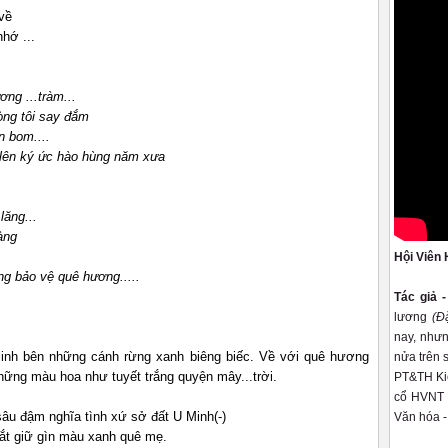
về
hớ ...
ng ...tràm...
lòng tôi say đắm
n bom....
ện lên ký ức hào hùng năm xưa
lăng...
àng
Hội Viên 
g bảo vệ quê hương.....
Tác giả 
lương
(Đ
nay, nhưn
linh bên những cánh rừng xanh biêng biếc. Về với quê hương
nửa trên 
những màu hoa như tuyết trắng quyện mây...trời.
PT&TH Kiê
cổ HVNT K
sâu đậm nghĩa tình xứ sở đất U Minh(-)
Văn hóa -
sắt giữ gìn màu xanh quê mẹ.