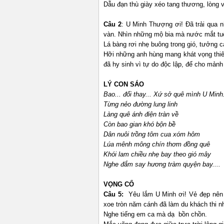
Dẫu đạn thù giày xéo tang thương, lòng 
Câu 2
: U Minh Thượng ơi! Đã trải qua 
vàn. Nhìn những mộ bia mà nước mắt tuô
Lá bàng rơi nhẹ buông trong gió, tưởng 
Hỡi những anh hùng mang khát vọng thiên
đã hy sinh vì tự do độc lập, để cho mản
LÝ CON SÁO
Bao... đổi thay
...
Xứ sở quê mình U Minh.
Từng nẻo đường lung linh
Làng quê ánh điện tràn về
Còn bao gian khó bộn bề
Dân nuôi trồng tôm cua
x
óm
hôm
Lúa mênh mông chín thơm đồng quê
Khói lam chiều nhẹ bay theo gió mây
Nghe đắm say hương tràm quyện bay....
VỌNG CỔ
Câu 5:
Yêu lắm U Minh ơi! Vẻ đẹp nên 
xoe tròn năm cánh đã làm du khách thi nh
Nghe tiếng em ca mà dạ bồn chồn.