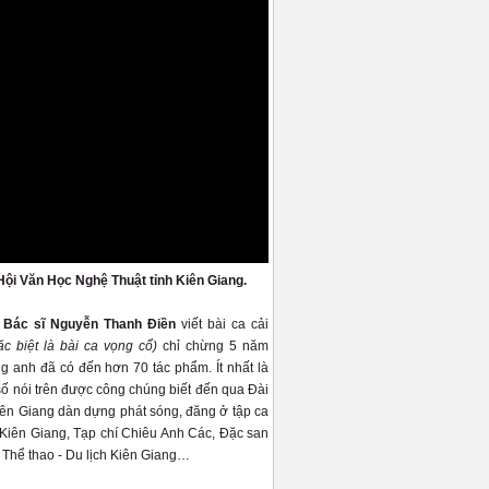
Hội Văn Học Nghệ Thuật tỉnh Kiên Giang.
- Bác sĩ Nguyễn Thanh Điền
viết bài ca cải
ặc biệt là bài ca vọng cổ)
chỉ chừng 5 năm
g anh đã có đến hơn 70 tác phẩm. Ít nhất là
số nói trên được công chúng biết đến qua Đài
n Giang dàn dựng phát sóng, đăng ở tập ca
iên Giang, Tạp chí Chiêu Anh Các, Đặc san
 Thể thao - Du lịch Kiên Giang…