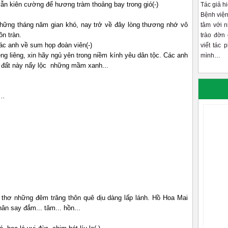
vẫn kiên cường để hương tràm thoảng bay trong gió(-)
Tác giả h
Bệnh viện
những tháng năm gian khó, nay trở về đây lòng thương nhớ vô
tâm với 
n tràn.
trào đờn 
các anh về sum họp đoàn viên(-)
viết tác 
g liêng, xin hãy ngủ yên trong niềm kính yêu dân tộc. Các anh
mình…
h đất này nẩy lộc những mầm xanh...
..
thơ những đêm trăng thôn quê dịu dàng lấp lánh. Hồ Hoa Mai
ân say đắm... tâm... hồn...