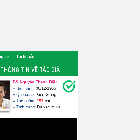
ng kê
Tài khoản
THÔNG TIN VỀ TÁC GIẢ
BS Nguyễn Thanh Điền
» Năm sinh:
30/12/1966
» Quê quán:
Kiên Giang
» Tác phẩm:
199
bài
» Tình trạng:
Đã xác minh