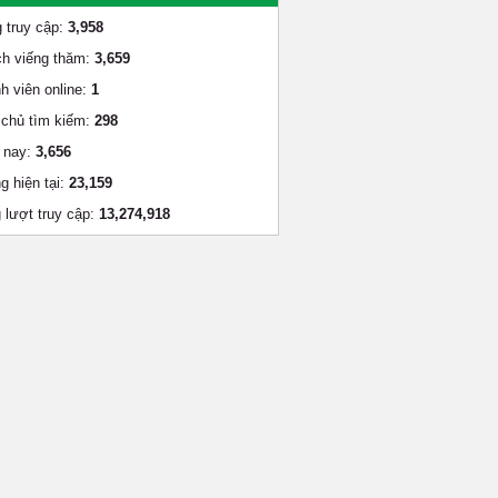
 truy cập:
3,958
h viếng thăm:
3,659
h viên online:
1
chủ tìm kiếm:
298
 nay:
3,656
g hiện tại:
23,159
 lượt truy cập:
13,274,918