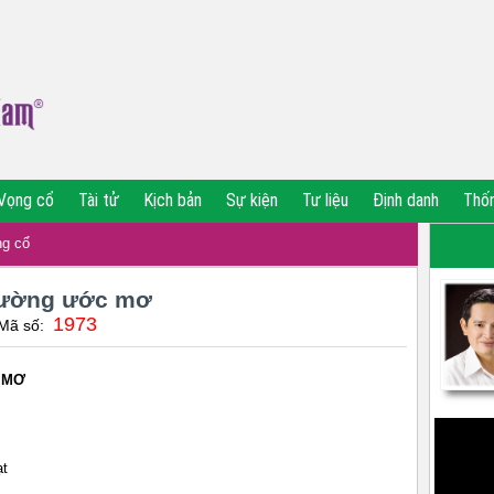
Vọng cổ
Tài tử
Kịch bản
Sự kiện
Tư liệu
Định danh
Thố
g cổ
đường ước mơ
1973
 Mã số:
 MƠ
ạt