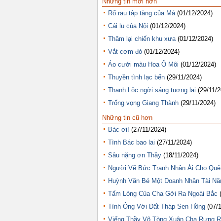
Những tin mới hơn
Rổ rau tập tàng của Má
(01/12/2024)
Cái lu của Nội
(01/12/2024)
Thăm lại chiến khu xưa
(01/12/2024)
Vắt cơm đỏ
(01/12/2024)
Áo cưới màu Hoa Ô Môi
(01/12/2024)
Thuyền tình lạc bến
(29/11/2024)
Thạnh Lộc ngời sáng tuơng lai
(29/11/
Trống vọng Giang Thành
(29/11/2024)
Những tin cũ hơn
Bác ơi!
(27/11/2024)
Tình Bác bao lai
(27/11/2024)
Sâu nặng ơn Thầy
(18/11/2024)
Người Vẽ Bức Tranh Nhân Ái Cho Qu
Huỳnh Văn Bé Một Doanh Nhân Tài Nă
Tấm Lòng Của Cha Gởi Ra Ngoài Bắc
Tình Ông Với Đất Tháp Sen Hồng
(07/
Viếng Thầy Võ Tòng Xuân Cha Rưng 