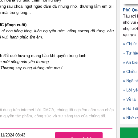
 hoa lá vui đùa, chim hót líu lo(-)
ơng rau choại ngọt ngào đậm đà nhung nhớ, thương lắm em ơi!
Phú Qu
n mãi trong lòng…
Tàu rời
nhô vui
ÚC
(đoạn cuối)
nhẹ lướt
 nỉ non tiếng lòng, luôn nguyện ước, nắng sương đã từng, câu
rạo rực..
i vui, hạnh phúc ấm êm.
» Chị út
» Tự hà
h đất quê hương mang bầu khí quyển trong lành.
ân mới nồng nàn
yêu thương
.
» An biê
h Thượng say cung đường ước mơ
.
/.
» Chiều
» Ngã s
» Lời yê
» Về lại
» Hà Ti
 dung trên internet bởi DMCA, chúng tôi nghiêm cấm sao chép
bản quyền tác phẩm, công sức và sự sáng tạo của chúng tôi.
» Nhớ ơ
/11/2024 08:43