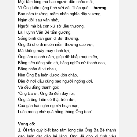
Một tấm lòng mà bao người dân nhắc mãi,
Vì Ông luôn nặng tình với đất Tháp quê…
hương
,
Bao năm trường, mầm nhân nghĩa đầy vương,
Ngàn đời sau vẫn nhớ,
Người mà bà con xứ sở đều thương,
Là Huỳnh Văn Bé tấm gương,
Sống bình dân giản dị đời thường,
Ông đã cho đi muôn niềm thương cao vợi,
Mà không mảy may danh lợi,
Ông làm quanh năm, giúp đỡ khắp mọi miền,
Bằng tiền riêng sẵn có, bằng nghĩa cử thanh cao,
Bằng nhân ái vì nhau,
Nên Ông Ba luôn được đón chào,
Dẫu ở nơi đâu cũng bao người ngóng đợi,
Và đều đồng thanh gọi:
“Ông Ba ơi, Ông đã đến đây rồi,
Ông là ông Tiên có thật trên đời,
Của gần hai ngàn người hoạn nạn,
Luôn mong chờ quà hằng tháng Ông trao”…
Vọng cổ:
1.
Ôi trân quý biết bao tấm lòng của Ông Ba Bé thanh
cao luôn dạt dào lai láng. Ông đã cho đi tình yêu