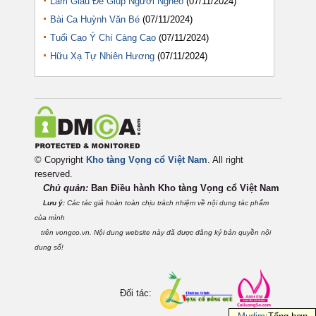
Làm Giàu Để Giúp Người Nghèo
(07/11/2024)
Bài Ca Huỳnh Văn Bé
(07/11/2024)
Tuổi Cao Ý Chí Càng Cao
(07/11/2024)
Hữu Xạ Tự Nhiên Hương
(07/11/2024)
© Copyright
Kho tàng Vọng cổ Việt Nam
. All right
reserved.
Chủ quản:
Ban Điều hành Kho tàng Vọng cổ Việt
Nam
Lưu ý:
Các tác giả hoàn toàn chịu trách nhiệm về nội dung tác phẩm
của mình
trên vongco.vn. Nội dung website này đã được đăng ký bản quyền nội
dung số!
Đối tác: