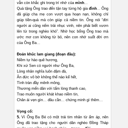
vẫn còn khắc ghi trong trí nhớ của
mình
...
Quà tặng Ông trao đến tận tay từng hộ gia
đình
... Ông
đã giúp cha mẹ con vượt qua hoạn nạn, không chỉ
giúp tiền-quà mà còn giúp cả niềm tin. Ông nói “đời
người ai cũng nếm trải nhục vinh, nên phải biết vươn
lên từ trong nghèo khó”. Nhờ học bổng Ông trao mà
ước mơ con không từ bỏ, nên con nhớ suốt đời ơn
của Ông Ba…
Đoản khúc lam giang (đoạn đầu):
Niềm tự hào quê hương,
Khi xứ Sen có người như Ông Ba,
Lòng nhân nghĩa luôn đậm đà,
Ân đức vô bờ không thể nào kể hết,
Tình tràn đầy mênh mông,
Thương mến dân với tấm lòng thanh cao,
Trao muôn người khát khao niềm tin,
Chân ái vẹn gìn… đâu cần… chứng minh gì thêm…
Vọng cổ:
5.
Vì Ông Ba Bé có một trái tim nhân từ ấm áp, nên
Ông đã trao tặng cho người dân nghèo Đồng Tháp