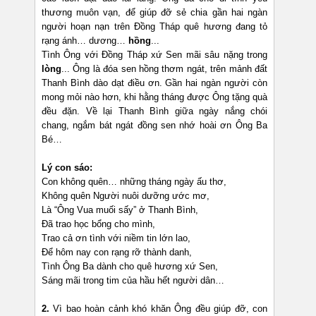
thương muôn vạn, để giúp đỡ sẻ chia gần hai ngàn
người hoạn nạn trên Đồng Tháp quê hương đang tỏ
rạng ánh… dương…
hồng
...
Tình Ông với Đồng Tháp xứ Sen mãi sâu nặng trong
lòng
... Ông là đóa sen hồng thơm ngát, trên mảnh đất
Thanh Bình dào dạt điều ơn. Gần hai ngàn người còn
mong mỏi nào hơn, khi hằng tháng được Ông tặng quà
đều đặn. Về lại Thanh Bình giữa ngày nắng chói
chang, ngắm bát ngát đồng sen nhớ hoài ơn Ông Ba
Bé…
Lý con sáo:
Con không quên… những tháng ngày ấu thơ,
Không quên Người nuôi dưỡng ước mơ,
Là “Ông Vua muối sấy” ở Thanh Bình,
Đã trao học bổng cho mình,
Trao cả ơn tình với niềm tin lớn lao,
Để hôm nay con rạng rỡ thành danh,
Tình Ông Ba dành cho quê hương xứ Sen,
Sáng mãi trong tim của hầu hết người dân…
2.
Vì bao hoàn cảnh khó khăn Ông đều giúp đỡ, con