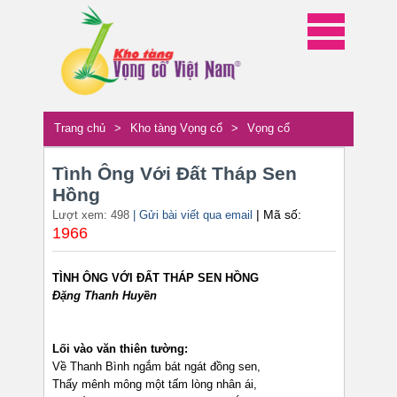
Trang chủ
>
Kho tàng Vọng cổ
>
Vọng cổ
Tình Ông Với Đất Tháp Sen
Hồng
| Mã số:
Lượt xem: 498
| Gửi bài viết qua email
1966
TÌNH ÔNG VỚI ĐẤT THÁP SEN HỒNG
Đặng Thanh Huyền
Lối vào văn thiên tường:
Về Thanh Bình ngắm bát ngát đồng sen,
Thấy mênh mông một tấm lòng nhân ái,