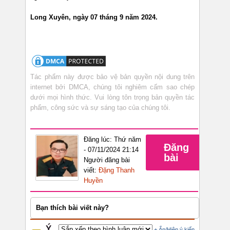
Long Xuyên, ngày 07 tháng 9 năm 2024.
Tác phẩm này được bảo vệ bản quyền nội dung trên
internet bởi DMCA, chúng tôi nghiêm cấm sao chép
dưới mọi hình thức. Vui lòng tôn trọng bản quyền tác
phẩm, công sức và sự sáng tạo của chúng tôi.
Đăng lúc: Thứ năm
Đăng
- 07/11/2024 21:14
bài
Người đăng bài
viết:
Đặng Thanh
Huyền
Bạn thích bài viết này?