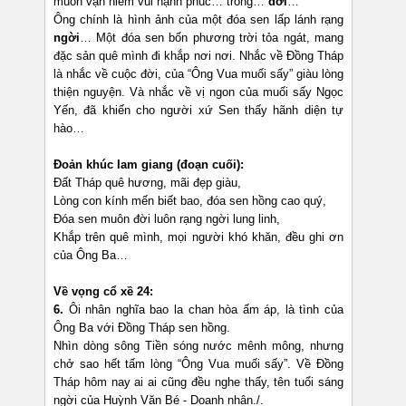
muôn vạn niềm vui hạnh phúc… trong…
đời
…
Ông chính là hình ảnh của một đóa sen lấp lánh rạng
ngời
… Một đóa sen bốn phương trời tỏa ngát, mang
đặc sản quê mình đi khắp nơi nơi. Nhắc về Đồng Tháp
là nhắc về cuộc đời, của “Ông Vua muối sấy” giàu lòng
thiện nguyện. Và nhắc về vị ngon của muối sấy Ngọc
Yến, đã khiến cho người xứ Sen thấy hãnh diện tự
hào…
Đoản khúc lam giang (đoạn cuối):
Đất Tháp quê hương, mãi đẹp giàu,
Lòng con kính mến biết bao, đóa sen hồng cao quý,
Đóa sen muôn đời luôn rạng ngời lung linh,
Khắp trên quê mình, mọi người khó khăn, đều ghi ơn
của Ông Ba…
Về vọng cổ xề 24:
6.
Ôi nhân nghĩa bao la chan hòa ấm áp, là tình của
Ông Ba với Đồng Tháp sen hồng.
Nhìn dòng sông Tiền sóng nước mênh mông, nhưng
chở sao hết tấm lòng “Ông Vua muối sấy”. Về Đồng
Tháp hôm nay ai ai cũng đều nghe thấy, tên tuổi sáng
ngời của Huỳnh Văn Bé - Doanh nhân./.