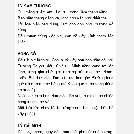
LÝ SÂM THƯƠNG
Ôi!...tiếng ru êm êm...Lời ru...trong đêm thanh vắng
Bao năm tháng cách xa, lòng con vẫn nhớ thiết tha
Lời Mẹ hiền bao dung, làm cho con nhớ thương vô
cùng
Dẫu muôn trùng đảo xa, con về đây kính thăm Mẹ
Hiền.
VỌNG CỔ
Câu 1:
Mẹ kính ơi! Con lại về đây sau bao năm dài nơi
Trường Sa yêu dấu, Chiều U Minh nắng vàng rơi lấp
lánh, từng giọt nhớ giọt thương trên mắt mẹ đong.
..đầy. Bụi thời gian làm sức mẹ hao gầy. Đường làng
quê rừng tràm che bóng mátKhắp quê mình vang tiếng
chim ca(-)
Nhớ năm xưa bom đạn giặc dập vùi, thương sao chiếc
bóng lui cui mẹ về
Một trời lửa cháy tái tê, rừng xanh bom giặc bốn bề
vây phủ(-)
LÝ CÁI MƠN
Dù ...đạn bom, ngày đêm bắn phá, phá nát quê hương