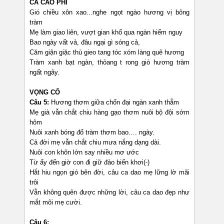
CA CAO PHI
Gió chiều xôn xao...nghe ngọt ngào hương vị bông
tràm
Mẹ làm giao liên, vượt gian khổ qua ngàn hiểm nguy
Bao ngày vất vả, đâu ngại gì sóng cả,
Căm giận giặc thù gieo tang tóc xóm làng quê hương
Tràm xanh bạt ngàn, thỏang t rong gió hương tràm
ngất ngây.
VỌNG CỔ
Câu 5:
Hương thơm giữa chốn đại ngàn xanh thẳm
Mẹ già vẫn chắt chiu hàng gạo thơm nuôi bộ đội sớm
hôm
Nuôi xanh bóng đổ tràm thơm bao…. ngày.
Cả đời mẹ vẫn chắt chiu mưa nắng dạng dài.
Nuôi con khôn lớn say nhiều mơ ước
Từ ấy đến giờ con đi giữ đảo biển khơi(-)
Hắt hiu ngọn gió bên đời, câu ca dao mẹ lững lờ mãi
trôi
Vẫn không quên được những lời, câu ca dao đẹp như
mắt môi mẹ cười.
Câu 6: