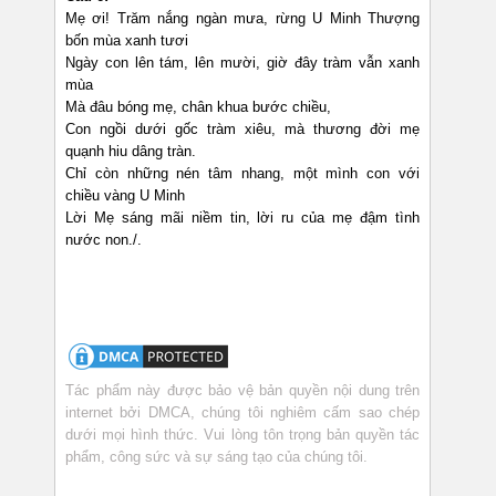
Mẹ ơi! Trăm nắng ngàn mưa, rừng U Minh Thượng
bốn mùa xanh tươi
Ngày con lên tám, lên mười, giờ đây tràm vẫn xanh
mùa
Mà đâu bóng mẹ, chân khua bước chiều,
Con ngồi dưới gốc tràm xiêu, mà thương đời mẹ
quạnh hiu dâng tràn.
Chỉ còn những nén tâm nhang, một mình con với
chiều vàng U Minh
Lời Mẹ sáng mãi niềm tin, lời ru của mẹ đậm tình
nước non./.
Tác phẩm này được bảo vệ bản quyền nội dung trên
internet bởi DMCA, chúng tôi nghiêm cấm sao chép
dưới mọi hình thức. Vui lòng tôn trọng bản quyền tác
phẩm, công sức và sự sáng tạo của chúng tôi.