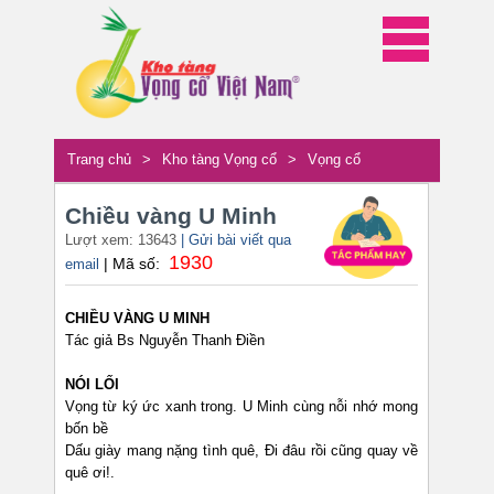
Trang chủ
>
Kho tàng Vọng cổ
>
Vọng cổ
Chiều vàng U Minh
Lượt xem: 13643
| Gửi bài viết qua
1930
| Mã số:
email
CHIỀU VÀNG U MINH
Tác giả Bs Nguyễn Thanh Điền
NÓI LỐI
Vọng từ ký ức xanh trong. U Minh cùng nỗi nhớ mong
bốn bề
Dấu giày mang nặng tình quê, Đi đâu rồi cũng quay về
quê ơi!.