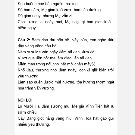
Đau buồn khóc tiễn người thương
Đã bao năm, Mẹ gian khổ vượt bao nẻo đường
Dù gian nguy, nhưng Mẹ vẫn đi,
Cho tương lai ngày mai, Mẹ ngại gì bao gian khổ...
hiểm nguy.
Câu 2:
Bom đạn thù bốn bề vây bủa, con nghe đâu
đây văng vẳng câu hò.
Năm xưa Mẹ vẫn ngày đêm tải đạn, đưa đò.
Vượt qua đồn bốt mẹ làm giao liên tải đạn
Miên man trong nỗi nhớ hắt mờ chân mây(-)
Khổ đau, thương nhớ đêm ngày, con đi giữ biển trời
yêu thương
Làm sao quên được mùi hương, tỏa hương thơm ngát
hoa tràm vấn vương.
NÓI LỐI
Lô Mười Hai đắm sương mù. Mẹ già Vĩnh Tiến hát ru
sớm chiều
Cây Bàng giọt nắng vàng hiu. Vĩnh Hòa hạt gạo gửi
nhiều yêu thương.