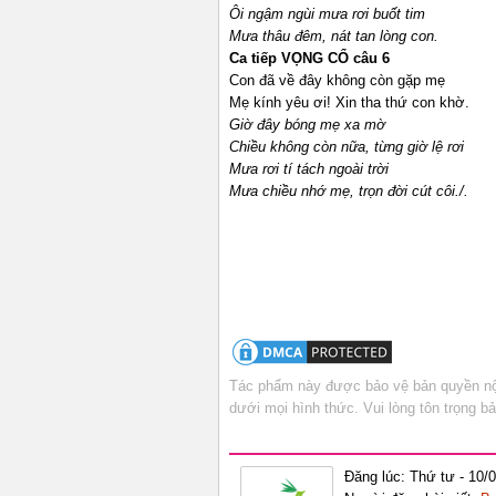
Ôi ngậm ngùi mưa rơi buốt tim
Mưa thâu đêm, nát tan lòng con.
Ca tiếp VỌNG CỔ câu 6
Con đã về đây không còn gặp mẹ
Mẹ kính yêu ơi! Xin tha thứ con khờ.
Giờ đây bóng mẹ xa mờ
Chiều không còn nữa, từng giờ lệ rơi
Mưa rơi tí tách ngoài trời
Mưa chiều nhớ mẹ, trọn đời cút côi./.
Tác phẩm này được bảo vệ bản quyền nội
dưới mọi hình thức. Vui lòng tôn trọng 
Đăng lúc: Thứ tư - 10/