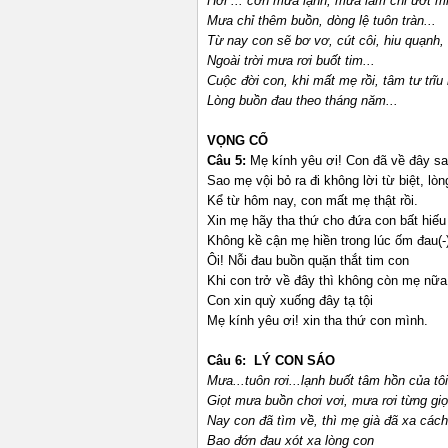
Hỡi ... cơn mưa lạnh, mưa làm chi ướt mi
Mưa chỉ thêm buồn, dòng lệ tuôn tràn...
Từ nay con sẽ bơ vơ, cút côi, hiu quạnh,
Ngoài trời mưa rơi buốt tim...
Cuộc đời con, khi mất mẹ rồi, tâm tư trĩu
Lòng buồn đau theo tháng năm...
VỌNG CỔ
Câu 5:
Mẹ kính yêu ơi! Con đã về đây sa
Sao mẹ vội bỏ ra đi không lời từ biệt, lòn
Kể từ hôm nay, con mất mẹ thật rồi.
Xin mẹ hãy tha thứ cho đứa con bất hiếu
Không kề cận mẹ hiền trong lúc ốm đau(-
Ôi! Nỗi đau buồn quặn thắt tim con
Khi con trở về đây thì không còn mẹ nữa
Con xin quỳ xuống đây tạ tội
Mẹ kính yêu ơi! xin tha thứ con mình.
Câu 6: LÝ CON SÁO
Mưa...tuôn rơi...lạnh buốt tâm hồn của tôi
Giọt mưa buồn chơi vơi, mưa rơi từng giọ
Nay con đã tìm về, thì mẹ già đã xa cách
Bao đớn đau xót xa lòng con