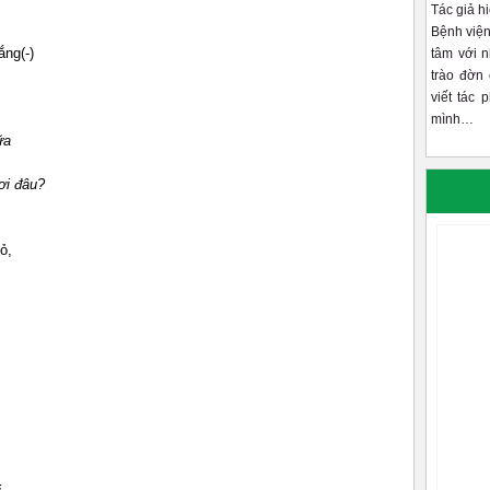
Tác giả h
Bệnh viện
ng(-)
tâm với 
trào đờn 
viết tác 
mình…
ữa
ơi đâu?
ỏ,