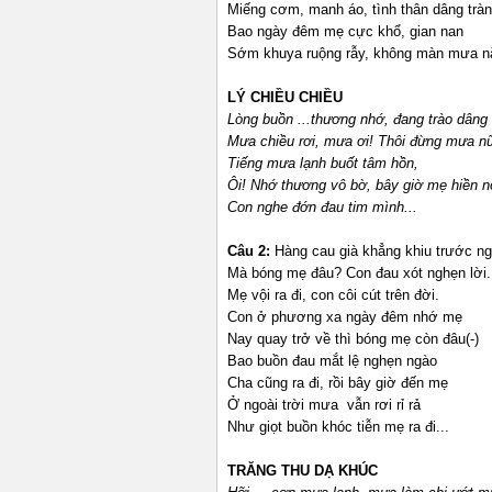
Miếng cơm, manh áo, tình thân dâng tràn
Bao ngày đêm mẹ cực khổ, gian nan
Sớm khuya ruộng rẫy, không màn mưa nắ
LÝ CHIỀU CHIỀU
Lòng buồn ...thương nhớ, đang trào dâng
Mưa chiều rơi, mưa ơi! Thôi đừng mưa n
Tiếng mưa lạnh buốt tâm hồn,
Ôi! Nhớ thương vô bờ, bây giờ mẹ hiền n
Con nghe đớn đau tim mình...
Câu 2:
Hàng cau già khẳng khiu trước ng
Mà bóng mẹ đâu? Con đau xót nghẹn lời.
Mẹ vội ra đi, con côi cút trên đời.
Con ở phương xa ngày đêm nhớ mẹ
Nay quay trở về thì bóng mẹ còn đâu(-)
Bao buồn đau mắt lệ nghẹn ngào
Cha cũng ra đi, rồi bây giờ đến mẹ
Ở ngoài trời mưa vẫn rơi rỉ rả
Như giọt buồn khóc tiễn mẹ ra đi...
TRĂNG THU DẠ KHÚC