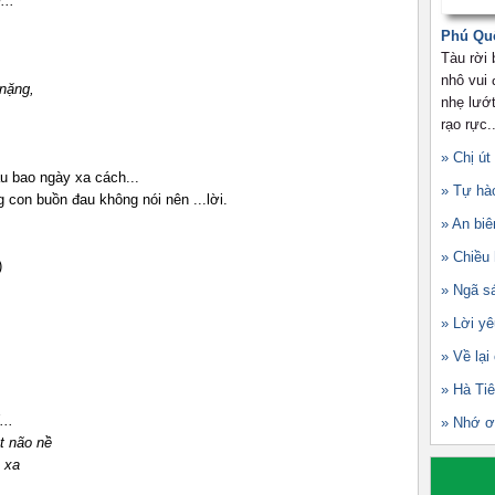
...
Phú Qu
Tàu rời
nhô vui
 nặng,
nhẹ lướt
rạo rực..
» Chị út
u bao ngày xa cách...
» Tự hà
g con buồn đau không nói nên ...lời.
» An biê
» Chiều
)
» Ngã s
» Lời yê
» Về lại
» Hà Ti
...
» Nhớ ơ
t não nề
 xa