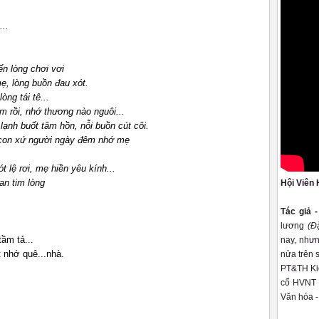
.
..
ến lòng chơi vơi
ẹ, lòng buồn đau xót.
òng tái tê...
m rồi, nhớ thương nào nguôi...
ạnh buốt tâm hồn, nỗi buồn cút côi.
, con xứ người ngày đêm nhớ mẹ
t lệ rơi, mẹ hiền yêu kính...
an tim lòng
Hội Viên 
Tác giả 
lương
(Đ
ầm tả...
nay, nhưn
t nhớ quê...nhà.
nửa trên 
PT&TH Kiê
cổ HVNT K
Văn hóa -