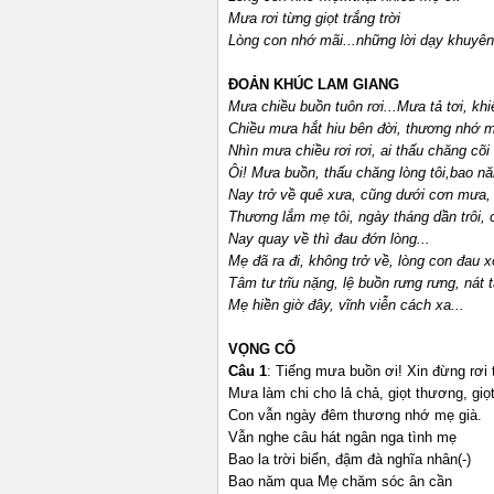
Mưa rơi từng giọt trắng trời
Lòng con nhớ mãi
...
những lời dạy khuyên
ĐOẢN KHÚC LAM GIANG
Mưa chiều buồn tuôn rơi...Mưa tả tơi, khi
Chiều mưa hắt hiu bên đời, thương nhớ m
Nhìn mưa chiều rơi rơi, ai thấu chăng cõi l
Ôi! Mưa buồn, thấu chăng lòng tôi,bao nă
Nay trở về quê xưa, cũng dưới cơn mưa, l
Thương lắm mẹ tôi, ngày tháng dần trôi
Nay quay về thì đau đớn lòng...
Mẹ đã ra đi, không trở về, lòng con đau xó
Tâm tư trĩu nặng, lệ buồn rưng rưng, nát t
Mẹ hiền giờ đây, vĩnh viễn cách xa...
VỌNG CỔ
Câu 1
: Tiếng mưa buồn ơi! Xin đừng rơi t
Mưa làm chi cho lả chả, giọt thương, giọ
Con vẫn ngày đêm thương nhớ mẹ già.
Vẫn nghe câu hát ngân nga tình mẹ
Bao la trời biển, đậm đà nghĩa nhân(-)
Bao năm qua Mẹ chăm sóc ân cần