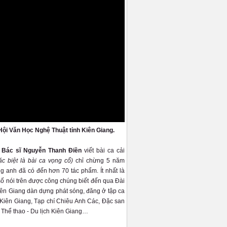
Hội Văn Học Nghệ Thuật tỉnh Kiên Giang.
- Bác sĩ Nguyễn Thanh Điền
viết bài ca cải
ặc biệt là bài ca vọng cổ)
chỉ chừng 5 năm
g anh đã có đến hơn 70 tác phẩm. Ít nhất là
số nói trên được công chúng biết đến qua Đài
n Giang dàn dựng phát sóng, đăng ở tập ca
iên Giang, Tạp chí Chiêu Anh Các, Đặc san
 Thể thao - Du lịch Kiên Giang…