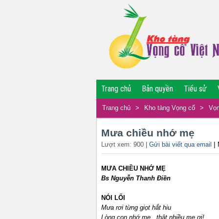
Trang chủ
Bản quyền
Tiểu sử
Trang chủ
>
Kho tàng Vọng cổ
>
Vọn
Mưa chiều nhớ mẹ
|
Lượt xem: 900
| Gửi bài viết qua email
MƯA CHIỀU NHỚ MẸ
Bs Nguyễn Thanh Điền
NÓI LỐI
Mưa rơi từng giọt hắt hiu
Lòng con nhớ mẹ
...
thật nhiều mẹ ơi!