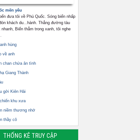
ốc mến yêu
 bến đưa tôi về Phú Quốc. Sóng biển nhấp
 đón khách du...hành. Thẳng đường tàu
 nhanh, Biển thẵm trong xanh, tôi nghe
.
 anh hùng
o về anh
n chan chứa ân tình
 hạ Giang Thành
áu
u gởi Kiên Hải
 chiến khu xưa
ên niềm thương nhớ
n thầy cô
THỐNG KÊ TRUY CẬP