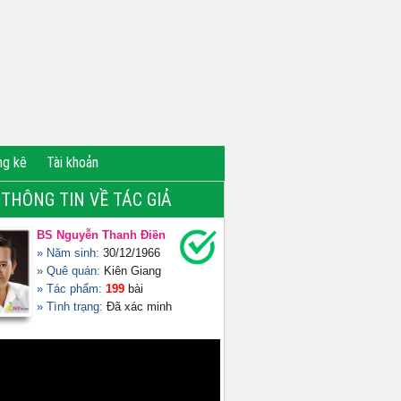
ng kê
Tài khoản
THÔNG TIN VỀ TÁC GIẢ
BS Nguyễn Thanh Điền
» Năm sinh:
30/12/1966
» Quê quán:
Kiên Giang
» Tác phẩm:
199
bài
» Tình trạng:
Đã xác minh