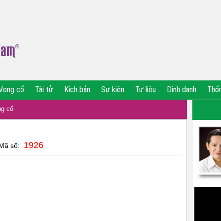
Vọng cổ
Tài tử
Kịch bản
Sự kiện
Tư liệu
Định danh
Thố
g cổ
1926
 Mã số: