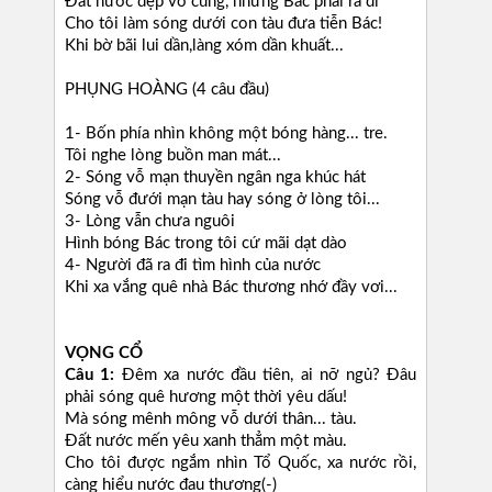
Đất nước đẹp vô cùng, nhưng Bác phải ra đi
Cho tôi làm sóng dưới con tàu đưa tiễn Bác!
Khi bờ bãi lui dần,làng xóm dần khuất...
PHỤNG HOÀNG (4 câu đầu)
1- Bốn phía nhìn không một bóng hàng... tre.
Tôi nghe lòng buồn man mát...
2- Sóng vỗ mạn thuyền ngân nga khúc hát
Sóng vỗ đưới mạn tàu hay sóng ở lòng tôi...
3- Lòng vẫn chưa nguôi
Hình bóng Bác trong tôi cứ mãi dạt dào
4- Người đã ra đi tìm hình của nước
Khi xa vắng quê nhà Bác thương nhớ đầy vơi...
VỌNG CỔ
Câu 1:
Đêm xa nước đầu tiên, ai nỡ ngủ? Đâu
phải sóng quê hương một thời yêu dấu!
Mà sóng mênh mông vỗ dưới thân... tàu.
Đất nước mến yêu xanh thẳm một màu.
Cho tôi được ngắm nhìn Tổ Quốc, xa nước rồi,
càng hiểu nước đau thương(-)