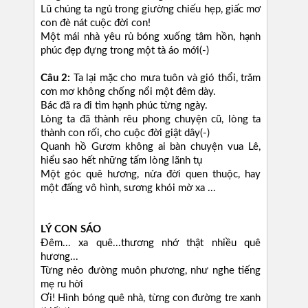
Lũ chúng ta ngủ trong giường chiếu hẹp, giấc mơ
con đè nát cuộc đời con!
Một mái nhà yêu rủ bóng xuống tâm hồn, hạnh
phúc đẹp đựng trong một tà áo mới(-)
Câu 2:
Ta lại mặc cho mưa tuôn và gió thổi, trǎm
cơn mơ không chống nổi một đêm dày.
Bác đã ra đi tìm hạnh phúc từng ngày.
Lòng ta đã thành rêu phong chuyện cũ, lòng ta
thành con rối, cho cuộc đời giật dây(-)
Quanh hồ Gươm không ai bàn chuyện vua Lê,
hiểu sao hết những tấm lòng lãnh tụ
Một góc quê hương, nửa đời quen thuộc, hay
một đấng vô hình, sương khói mờ xa ...
LÝ CON SÁO
Đêm... xa quê...thương nhớ thật nhiều quê
hương...
Từng nẻo đường muôn phương, như nghe tiếng
mẹ ru hời
Ơi! Hình bóng quê nhà, từng con đường tre xanh