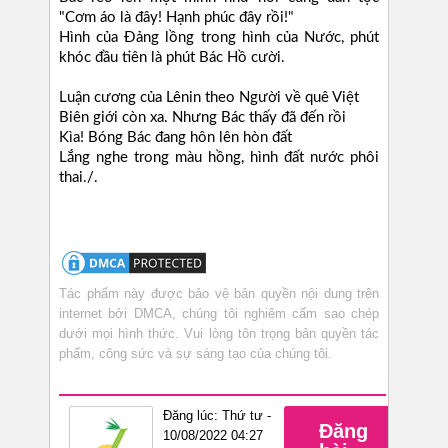
"Cơm áo là đây! Hạnh phúc đây rồi!"
Hình của Đảng lồng trong hình của Nước, phút
khóc đầu tiên là phút Bác Hồ cười.
Luận cương của Lênin theo Người về quê Việt
Biên giới còn xa. Nhưng Bác thấy đã đến rồi
Kìa! Bóng Bác đang hôn lên hòn đất
Lắng nghe trong màu hồng, hình đất nước phôi
thai./.
Tác phẩm này được bảo vệ bản quyền nội dung trên
internet bởi DMCA, chúng tôi nghiêm cấm sao chép
dưới mọi hình thức. Vui lòng tôn trọng bản quyền tác
phẩm, công sức và sự sáng tạo của chúng tôi.
Đăng lúc: Thứ tư -
Đăng
10/08/2022 04:27