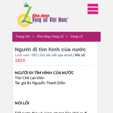
Trang chủ
>
Kho tàng Vọng cổ
>
Vọng cổ
Người đi tìm hình của nước
| Mã số:
Lượt xem: 693
| Gửi bài viết qua email
1924
NGƯỜI ĐI TÌM HÌNH CỦA NƯỚC
Thơ Chế Lan Viên
Tác giả Bs Nguyễn Thanh Điền
NÓI LỐI