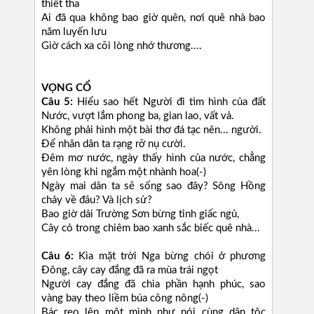
thiết tha
Ai đã qua không bao giờ quên, nơi quê nhà bao
năm luyến lưu
Giờ cách xa cõi lòng nhớ thương....
VỌNG CỔ
Câu 5:
Hiểu sao hết Người đi tìm hình của đất
Nước, vượt lắm phong ba, gian lao, vất vả.
Không phải hình một bài thơ đá tạc nên... người.
Để nhân dân ta rạng rỡ nụ cười.
Đêm mơ nước, ngày thấy hình của nước, chẳng
yên lòng khi ngắm một nhành hoa(-)
Ngày mai dân ta sẽ sống sao đây? Sông Hồng
chảy về đâu? Và lịch sử?
Bao giờ dải Trường Sơn bừng tỉnh giấc ngủ,
Cây cỏ trong chiêm bao xanh sắc biếc quê nhà...
Câu 6:
Kìa mặt trời Nga bừng chói ở phương
Đông, cây cay đắng đã ra mùa trái ngọt
Người cay đắng đã chia phần hạnh phúc, sao
vàng bay theo liềm búa công nông(-)
Bác reo lên một mình như nói cùng dân tộc