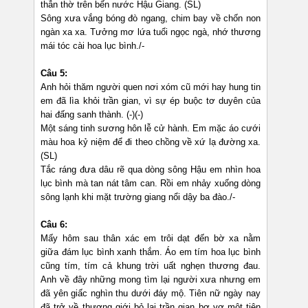
thẫn thờ trên bến nước Hậu Giang. (SL)
Sông xưa vắng bóng đò ngang, chim bay về chốn non
ngàn xa xa. Tưởng mơ lứa tuổi ngọc ngà, nhớ thương
mái tóc cài hoa lục bình./-
Câu 5:
Anh hỏi thăm người quen nơi xóm cũ mới hay hung tin
em đã lìa khỏi trần gian, vì sự ép buộc tơ duyên của
hai đấng sanh thành. (-)(-)
Một sáng tinh sương hôn lễ cử hành. Em mặc áo cưới
màu hoa kỷ niệm để đi theo chồng về xứ lạ đường xa.
(SL)
Tắc ráng đưa dâu rẽ qua dòng sông Hậu em nhìn hoa
lục bình mà tan nát tâm can. Rồi em nhảy xuống dòng
sông lạnh khi mặt trường giang nổi dậy ba đào./-
Câu 6:
Mấy hôm sau thân xác em trôi dạt đến bờ xa nằm
giữa đám lục bình xanh thắm. Áo em tím hoa lục bình
cũng tím, tím cả khung trời uất nghẹn thương đau.
Anh về đây những mong tìm lại người xưa nhưng em
đã yên giấc nghìn thu dưới đáy mộ. Tiên nữ ngày nay
đã trở về thượng giới bỏ lại trần gian bơ vơ một tiên