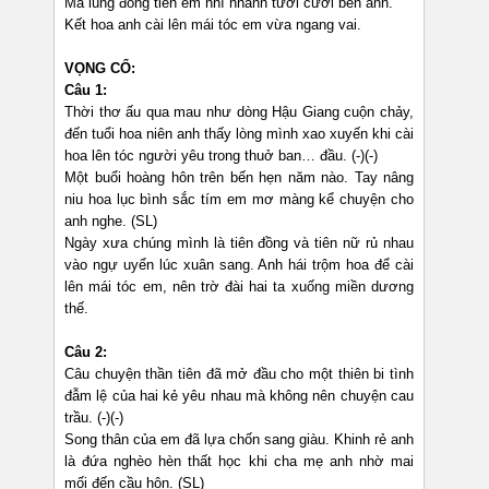
Má lúng đồng tiền em nhí nhảnh tươi cười bên anh.
Kết hoa anh cài lên mái tóc em vừa ngang vai.
VỌNG CỔ:
Câu 1:
Thời thơ ấu qua mau như dòng Hậu Giang cuộn chảy,
đến tuổi hoa niên anh thấy lòng mình xao xuyến khi cài
hoa lên tóc người yêu trong thuở ban… đầu. (-)(-)
Một buổi hoàng hôn trên bến hẹn năm nào. Tay nâng
niu hoa lục bình sắc tím em mơ màng kể chuyện cho
anh nghe. (SL)
Ngày xưa chúng mình là tiên đồng và tiên nữ rủ nhau
vào ngự uyển lúc xuân sang. Anh hái trộm hoa để cài
lên mái tóc em, nên trờ đài hai ta xuống miền dương
thế.
Câu 2:
Câu chuyện thần tiên đã mở đầu cho một thiên bi tình
đẫm lệ của hai kẻ yêu nhau mà không nên chuyện cau
trầu. (-)(-)
Song thân của em đã lựa chốn sang giàu. Khinh rẻ anh
là đứa nghèo hèn thất học khi cha mẹ anh nhờ mai
mối đến cầu hôn. (SL)