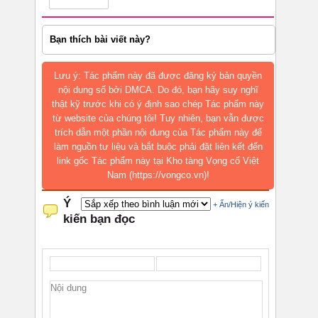
Bạn thích bài viết này?
Lưu ý: Tác phẩm này đã được đăng ký bản quyền
nội dung số bởi DMCA. Do đó, bạn hãy suy nghĩ
thật kỹ trước khi có ý định sao chép Tác phẩm này
từ website của chúng tôi! Tuy nhiên, bạn vẫn được
trích dẫn một phần nội dung của Tác phẩm này để
làm nguồn tư liệu và bắt buộc phải đặt liên kết đến
link gốc Tác phẩm này tại Kho tàng Vọng cổ Việt
Nam (https://vongco.vn)!