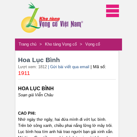
Trang chủ
>
Kho tàng Vọng cổ
>
Vọng cổ
Hoa Lục Bình
| Mã số:
Lượt xem: 1812
| Gửi bài viết qua email
1911
HOA LỤC BÌNH
Soạn giả Viễn Châu
CAO PHI:
Nhớ ngày thơ ngây, hai đứa mình đi vớt lục bình.
Trên bờ sông xanh, chiều phai nắng lững lờ mây trôi.
Lục bình hoa tím anh hái trao người bạn gái xinh xắn.