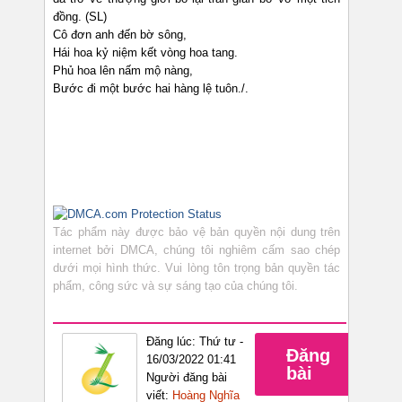
đồng. (SL)
Cô đơn anh đến bờ sông,
Hái hoa kỷ niệm kết vòng hoa tang.
Phủ hoa lên nấm mộ nàng,
Bước đi một bước hai hàng lệ tuôn./.
Tác phẩm này được bảo vệ bản quyền nội dung trên
internet bởi DMCA, chúng tôi nghiêm cấm sao chép
dưới mọi hình thức. Vui lòng tôn trọng bản quyền tác
phẩm, công sức và sự sáng tạo của chúng tôi.
Đăng lúc: Thứ tư -
Đăng
16/03/2022 01:41
bài
Người đăng bài
viết:
Hoàng Nghĩa