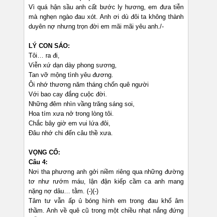
Vì quá hận sầu anh cất bước ly hương, em đưa tiễn
mà nghẹn ngào đau xót. Anh ơi dù đôi ta không thành
duyên nợ nhưng trọn đời em mãi mãi yêu anh./-
LÝ CON SÁO:
Tôi… ra đi,
Viễn xứ dạn dày phong sương,
Tan vỡ mộng tình yêu đương.
Ôi nhớ thương năm tháng chốn quê người
Với bao cay đắng cuộc đời.
Những đêm nhìn vầng trăng sáng soi,
Hoa tím xưa nở trong lòng tôi.
Chắc bây giờ em vui lứa đôi,
Đâu nhớ chi đến câu thề xưa.
VỌNG CỔ:
Câu 4:
Nơi tha phương anh gởi niềm riêng qua những đường
tơ như rướm máu, lận đận kiếp cầm ca anh mang
nặng nợ dâu… tằm. (-)(-)
Tâm tư vẫn ấp ủ bóng hình em trong đau khổ âm
thầm. Anh về quê cũ trong một chiều nhạt nắng đứng