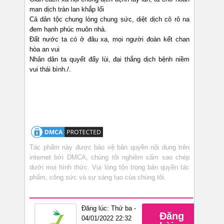
man dịch tràn lan khắp lối
Cả dân tộc chung lòng chung sức, diệt dịch cô rô na
đem hạnh phúc muôn nhà.
Đất nước ta có ở đâu xa, mọi người đoàn kết chan
hòa an vui
Nhân dân ta quyết đẩy lùi, đại thắng dịch bệnh niềm
vui thái bình./.
Tác phẩm này được bảo vệ bản quyền nội dung trên
internet bởi DMCA, chúng tôi nghiêm cấm sao chép
dưới mọi hình thức. Vui lòng tôn trọng bản quyền tác
phẩm, công sức và sự sáng tạo của chúng tôi.
Đăng lúc: Thứ ba -
Đăng
04/01/2022 22:32