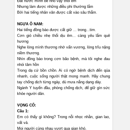
Đất nước mình bé nhỏ vậy thôi em
Nhưng làm được những điều phi thường lắm
Bởi hai tiếng nhân văn được cất vào sâu thẳm.
NGỰA Ô NAM:
Hai tiếng đồng bào được cất giữ ... trong...tim.
Cơn gió chiều nhẹ thổi dịu êm... càng yêu lắm quê
hương
Nghe lòng mình thương nhớ vấn vương, lòng trĩu nặng
niềm thương.
Nhìn đồng bào trong cơn bão bệnh, mà tôi nghe đau
nhói tâm hồn
Trong dạ cứ bồn chồn. Ai có ngờ bệnh dịch đến qúa
nhanh, cuộc sống người thật mong manh. Hãy chung
tay chống dịch từng ngày, dù mưa nắng dạng dày.
Ngành Y tuyến đầu, phòng chống dịch, để giữ gìn sức
khỏe người dân.
VỌNG CỔ:
Câu 1:
Em có thấy gì không? Trong nỗi nhọc nhằn, gian lao,
vất vả.
Mọi người cùng nhau vượt qua gian khó,