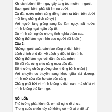
Khi dịch bệnh hiểm nguy gây tang tóc muôn ...người.
Bao người bệnh phải tắt lịm nụ cười.
Cả đất nước mình cùng đồng hành ra trận, trên dưới
một lòng chống dịch cô vy(-)
Với người láng giềng đang lúc lâm nguy, đất nước
mình không ngại ngần tiếp tế.
Dù mình còn nghèo nhưng tình nghĩa thâm cao,
Không thể làm ngơ nhìn bao người đói khát(-)
Câu 2:
Những người xuất cảnh lao động bị dịch bệnh
Lệnh chính phủ đón về cách ly điều trị tận tình.
Không thể làm ngơ với dân tộc của mình.
Bộ đội vào rừng chịu nắng mưa dầu dãi,
Để nhường chiếu giường cho những bệnh nhân(-)
Với chuyến du thuyền đang khóc giữa đại dương,
mình mở cửa đón họ vào bến cảng
Chẳng phải bởi vì mình không lo dịch nạn, mà chỉ là vì
mình không thể làm ngơ.
NÓI LỐI:
Thủ tướng phát lệnh rồi, em đã nghe rõ chưa
“Trong cuộc chiến này sẽ không có một ai bị để lại”