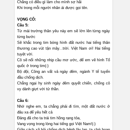
Chẳng có điều gì làm cho mình sợ hãi
Khi trong mỗi người nhân ái được gọi tên.
VỌNG CỔ:
Câu 5:
Từ mái trường thân yêu này em sẽ lớn lên từng ngày
từng bước
Sẽ khắc trong tim bóng hình đất nước hai tiếng thân
thương cao vút tận mây...trời. Việt Nam ơi! Hai tiếng
tuyệt vời.
Cô sẽ nối những nhịp cầu mơ ước, để em vẽ hình Tổ
quốc ở trong tim(-)
Bộ đội, Công an vất vả ngày đêm, ngành Y tế tuyến
đầu chống dịch.
Chẳng ngại hy sinh ngày đêm quyết chiến, chống cô
vy dành giựt với tử thần.
Câu 6:
Nhớ nghe em, ta chẳng phải đi tìm, một đất nước ở
đâu xa để yêu hết cả
Đảng đã cho ta trái tim hồng rạng tỏa,
Vang vọng trong lòng hai tiếng gọi Việt Nam!(-)
Giãn cách xã hội chống dịch bệnh lây lan, ta chớ hoan