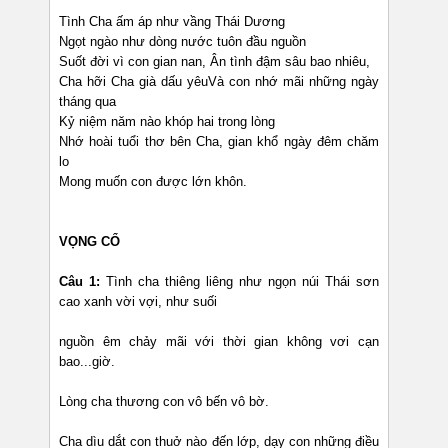
Tình Cha ấm áp như vầng Thái Dương
Ngọt ngào như dòng nước tuôn đầu nguồn
Suốt đời vì con gian nan, Ân tình đậm sâu bao nhiêu,
Cha hỡi Cha già dấu yêuVà con nhớ mãi những ngày
tháng qua
Kỷ niệm năm nào khóp hai trong lòng
Nhớ hoài tuổi thơ bên Cha, gian khổ ngày đêm chăm
lo
Mong muốn con được lớn khôn.
VỌNG CỔ
Câu 1:
Tình cha thiêng liêng như ngọn núi Thái sơn
cao xanh vời vợi, như suối
nguồn êm chảy mãi với thời gian không vơi cạn
bao...giờ.
Lòng cha thương con vô bến vô bờ.
Cha dìu dắt con thuở nào đến lớp, dạy con những điều