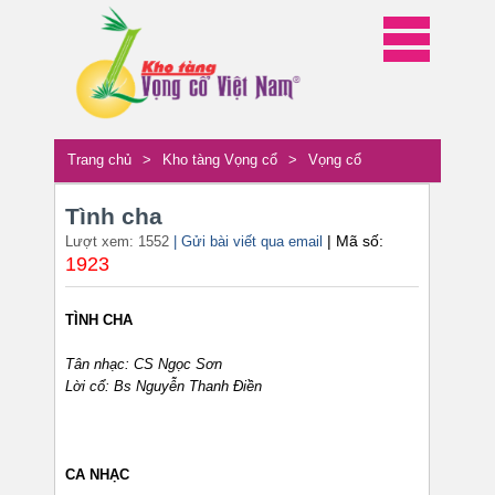
Trang chủ
>
Kho tàng Vọng cổ
>
Vọng cổ
Tình cha
| Mã số:
Lượt xem: 1552
| Gửi bài viết qua email
1923
TÌNH CHA
Tân nhạc: CS Ngọc Sơn
Lời cổ: Bs Nguyễn Thanh Điền
CA NHẠC