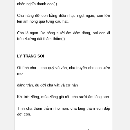
nhân nghĩa thanh cao(-).
Cha nâng đỡ con bằng điệu nhạc ngọt ngào, con lớn
lên ấm nồng qua từng câu hát.
Cha là ngọn lửa hồng sưởi ấm đêm đông, soi con đi
trên đường dài thăm thẳm(-)
LÝ TRĂNG SOI
Ơi tình cha....cao quý vô vàn, cha truyền cho con ước
mơ
dâng tràn, dù đời cha vất vả cơ hàn
Khi trời đông, mùa đông giá rét, cha sưởi ấm lòng son
Tình cha thăm thẳm như non, cha lặng thầm vun đắp
đời con.