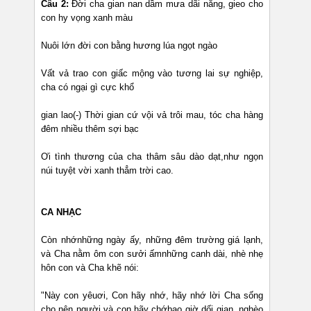
Câu 2:
Đời cha gian nan dầm mưa dãi nắng, gieo cho
con hy vọng xanh màu
Nuôi lớn đời con bằng hương lúa ngọt ngào
Vất vả trao con giấc mộng vào tương lai sự nghiệp,
cha có ngại gì cực khổ
gian lao(-) Thời gian cứ vội vả trôi mau, tóc cha hàng
đêm nhiều thêm sợi bạc
Ơi tình thương của cha thâm sâu dào dạt,như ngọn
núi tuyệt vời xanh thẳm trời cao.
CA NHẠC
Còn nhớnhững ngày ấy, những đêm trường giá lạnh,
và Cha nằm ôm con sưởi ấmnhững canh dài, nhè nhẹ
hôn con và Cha khẽ nói:
"Này con yêuơi, Con hãy nhớ, hãy nhớ lời Cha sống
cho nên người và con hãy chớbao giờ dối gian, nghèo