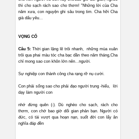
thì cho sạch rách sao cho thơm! "Những lời của Cha
năm xưa, con nguyện ghi sâu trong tim. Cha hỡi Cha
già dấu yêu...
VỌNG CỔ
Câu 5:
Thời gian lặng lẽ trôi nhanh, những mùa xuân
trôi qua phai màu tóc cha bạc dần theo năm tháng,Cha
chỉ mong sao con khôn lớn nên...người.
Sự nghiệp con thành công cha rạng rỡ nụ cười.
Con phải sống sao cho phải đạo người trung -hiếu, lời
dạy làm người con
nhớ đừng quên (-). Dù nghèo cho sạch, rách cho
thơm, con chớ bao giờ dối gian phản bạn. Người có
đức, có tài vượt qua hoạn nạn, suốt đời con lấy ân
nghĩa đáp đền