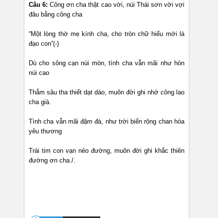
Câu 6:
Công ơn cha thật cao vời, núi Thái sơn vời vợi
đâu bằng công cha
“Một lòng thờ mẹ kính cha, cho tròn chữ hiếu mới là
đạo con”(-)
Dù cho sông cạn núi mòn, tình cha vẫn mãi như hòn
núi cao
Thẳm sâu tha thiết dạt dào, muôn đời ghi nhớ công lao
cha già.
Tình cha vẫn mãi đậm đà, như trời biển rộng chan hòa
yêu thương
Trái tim con vạn nẻo đường, muôn đời ghi khắc thiên
đường ơn cha./.