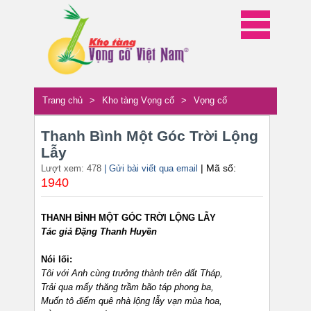
Trang chủ
>
Kho tàng Vọng cổ
>
Vọng cổ
Thanh Bình Một Góc Trời Lộng
Lẫy
| Mã số:
Lượt xem: 478
| Gửi bài viết qua email
1940
THANH BÌNH MỘT GÓC TRỜI LỘNG LẪY
Tác giả Đặng Thanh Huyền
Nói lối:
Tôi với Anh cùng trưởng thành trên đất Tháp,
Trải qua mấy thăng trầm bão táp phong ba,
Muốn tô điểm quê nhà lộng lẫy vạn mùa hoa,