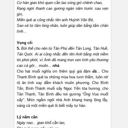
Cơ hàn gian khó quen cần lao sóng gió chênh chao,
Rạng ngời thanh cao gương ngàn năm trước sau vẹn
gìn,
Miền quê ai cũng nhắc tên anh Huỳnh Văn Bé,
San sẻ từ tâm lòng nhân, luôn giúp dân bằng tấm chân
tình...
Vọng cổ:
5.
Bởi thế cho nên từ Tân Phú đến Tân Long, Tân Huề,
Tân Quới. Ai ai cũng nhắc đến tên Anh bằng một niềm
tin phơi phới, vì Anh đã mang trọn vẹn tình yêu thương
cao cả gởi... muôn...
nhà
.
Cho hạt muối nghĩa ơn thêm quý giá đậm
đà
... Cho
Thanh Bình quê ta những mùa hoa tươi thắm, luôn nở
rộ ân tình say đắm khách muôn phương. Cho Bình
Tấn, Bình Thành muối sấy Ngọc Yến tỏa hương, cho
Tân Thạnh, Tân Bình đều noi gương “
Ông Vua muối
sấy
”. Nhìn ngắm ngôi nhà Anh khang trang lộng lẫy,
sáng cả một miền quê ôi biết mấy tự hào.
Lý năm căn
:
Ngày nao... gian khổ cần lao,