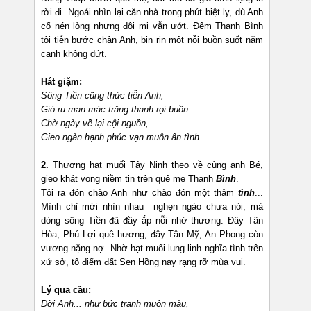
rời đi. Ngoái nhìn lại căn nhà trong phút biệt ly, dù Anh
cố nén lòng nhưng đôi mi vẫn ướt. Đêm Thanh Bình
tôi tiễn bước chân Anh, bịn rịn một nỗi buồn suốt năm
canh không dứt.
Hát giặm:
Sông Tiền cũng thức tiễn Anh,
Gió ru man mác trăng thanh rọi buồn.
Chờ ngày về lại cội nguồn,
Gieo ngàn hạnh phúc vạn muôn ân tình.
2.
Thương hạt muối Tây Ninh theo về cùng anh Bé,
gieo khát vọng niềm tin trên quê mẹ Thanh
Bình
.
Tôi ra đón chào Anh như chào đón một thâm
tình
...
Mình chỉ mới nhìn nhau nghẹn ngào chưa nói, mà
dòng sông Tiền đã đầy ắp nỗi nhớ thương. Đây Tân
Hòa, Phú Lợi quê hương, đây Tân Mỹ, An Phong còn
vương nặng nợ. Nhờ hạt muối lung linh nghĩa tình trên
xứ sở, tô điểm đất Sen Hồng nay rạng rỡ mùa vui.
Lý qua cầu:
Đời Anh... như bức tranh muôn màu,