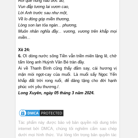
Rời quê nung nấu ước ao,
Vun đắp tương lai vươn cao,
Lời Anh trước sau như một,
Về lo đóng góp miền thương,
Lòng son lan tỏa ngàn... phương,
Muôn nhân nghĩa đầy... vương, vương trên khắp mọi
miền...
Xề 24:
6.
Ơi dòng nước sông Tiền vẫn triền miên lặng lẽ, chở
tấm lòng anh Huỳnh Văn Bé tràn đầy.
Ai về Thanh Bình cũng thấy đắm say, cái hương vị
mặn mòi ngọt-cay của muối. Là muối sấy Ngọc Yến
khắp đất trời rong ruổi, để dâng tặng cho đời hạnh
phúc với yêu thương./.
Long Xuyên, ngày 05 tháng 3 năm 2024.
Tác phẩm này được bảo vệ bản quyền nội dung trên
internet bởi DMCA, chúng tôi nghiêm cấm sao chép
dưới mọi hình thức. Vui lòng tôn trọng bản quyền tác