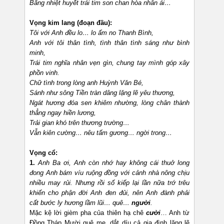
Bằng nhiệt huyết trái tim son chan hòa nhân ái…
Vọng kim lang (đoạn đầu):
Tôi với Anh đều lo… lo ấm no Thanh Bình,
Anh với tôi thân tình, tình thân tình sáng như bình
minh,
Trái tim nghĩa nhân vẹn gìn, chung tay mình góp xây
phồn vinh.
Chữ tình trong lòng anh Huỳnh Văn Bé,
Sánh như sông Tiền tràn dâng lặng lẽ yêu thương,
Ngát hương đóa sen khiêm nhường, lòng chân thành
thẳng ngay hiền lương,
Trải gian khó trên thương trường…
Vẫn kiên cường… nêu tấm gương… ngời trong…
Vọng cổ:
1.
Anh Ba ơi, Anh còn nhớ hay không cái thuở long
đong Anh bám víu ruộng đồng với cảnh nhà nông chịu
nhiều may rủi. Nhưng rồi số kiếp lại lần nữa trớ trêu
khiến cho phận đời Anh đen đủi, nên Anh đành phải
cất bước ly hương lầm lũi… quê…
người
.
Mặc kệ lời gièm pha của thiên hạ chê
cười
… Anh từ
Đồng Tháp Mười quê mẹ, dắt díu cả gia đình lặng lẽ