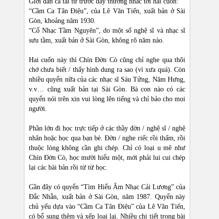
Giới đàn ca tài tử trước đây thường nhắc tới hai cuốn:
“Cầm Ca Tân Điệu”, của Lê Văn Tiến, xuất bản ở Sài
Gòn, khoảng năm 1930.
“Cổ Nhạc Tầm Nguyên”, do một số nghệ sĩ và nhạc sĩ
sưu tầm, xuất bản ở Sài Gòn, không rõ năm nào.
Hai cuốn này thì Chín Đờn Cò cũng chỉ nghe qua thôi
chớ chưa biết / thấy hình dung ra sao (vì xưa quá). Còn
nhiều quyển nữa của các nhạc sĩ Sáu Tửng, Năm Hưng,
v.v… cũng xuất bản tại Sài Gòn. Bà con nào có các
quyển nói trên xin vui lòng lên tiếng và chỉ bảo cho mọi
người.
Phần lớn đi học trực tiếp ở các thầy đờn / nghệ sĩ / nghệ
nhân hoặc học qua bạn bè. Đờn / nghe riếc rồi thấm, rồi
thuộc lòng không cần ghi chép. Chỉ có loại u mê như
Chín Đờn Cò, học mười hiểu một, mới phải lui cui chép
lại các bài bản rồi từ từ học.
Gần đây có quyển “Tìm Hiểu Âm Nhạc Cải Lương” của
Đắc Nhẫn, xuất bản ở Sài Gòn, năm 1987. Quyển này
chủ yếu dựa vào “Cầm Ca Tân Điệu” của Lê Văn Tiến,
có bổ sung thêm và xếp loại lại. Nhiều chi tiết trong bài