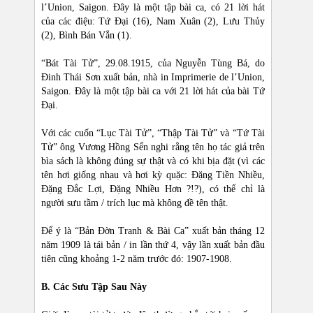
l’Union, Saigon. Đây là một tập bài ca, có 21 lời hát
của các điệu: Tứ Đại (16), Nam Xuân (2), Lưu Thủy
(2), Bình Bán Vắn (1).
“Bát Tài Tử”, 29.08.1915, của Nguyễn Tùng Bá, do
Đinh Thái Sơn xuất bản, nhà in Imprimerie de l’Union,
Saigon. Đây là một tập bài ca với 21 lời hát của bài Tứ
Đại.
Với các cuốn “Lục Tài Tử”, “Thập Tài Tử” và “Tứ Tài
Tử” ông Vương Hồng Sển nghi rằng tên họ tác giả trên
bìa sách là không đúng sự thật và có khi bịa đặt (vì các
tên hơi giống nhau và hơi kỳ quặc: Đặng Tiền Nhiều,
Đặng Đắc Lợi, Đặng Nhiều Hơn ?!?), có thể chỉ là
người sưu tầm / trích lục mà không đề tên thật.
Để ý là “Bản Đờn Tranh & Bài Ca” xuất bản tháng 12
năm 1909 là tái bản / in lần thứ 4, vậy lần xuất bản đầu
tiên cũng khoảng 1-2 năm trước đó: 1907-1908.
B. Các Sưu Tập Sau Này