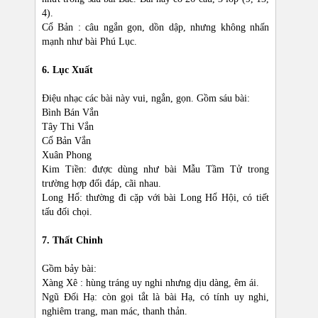
4).
Cổ Bản : câu ngắn gọn, dồn dập, nhưng không nhấn
mạnh như bài Phú Lục.
6. Lục Xuất
Điệu nhạc các bài này vui, ngắn, gọn. Gồm sáu bài:
Bình Bán Vắn
Tây Thi Vắn
Cổ Bản Vắn
Xuân Phong
Kim Tiền: được dùng như bài Mẫu Tầm Tử trong
trường hợp đối đáp, cãi nhau.
Long Hổ: thường đi cặp với bài Long Hổ Hội, có tiết
tấu đối chọi.
7. Thất Chinh
Gồm bảy bài:
Xàng Xê : hùng tráng uy nghi nhưng dịu dàng, êm ái.
Ngũ Đối Hạ: còn gọi tắt là bài Hạ, có tính uy nghi,
nghiêm trang, man mác, thanh thản.