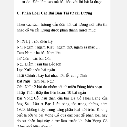
… tự do. Đờn làm sao mà hài hòa với lời hát là được.
C. Phân Loại Các Bài Bản Tài tử cải Lương
Theo các sách hướng dẫn đờn hát cải lương nói trên thì
nhạc cổ và cải lương được phân thành mười mục:
Nhứt Lý : các điệu Lý
Nhì Ngâm : ngâm Kiều, ngâm thơ, ngâm sa mạc …
Tam Nam : ba bài Nam lớn
Tứ Oán : các bài Oán
Ngũ Điểm : sáu bài Bắc lớn
Lục Xuất : sáu bài ngắn
Thất Chinh : bảy bài nhạc lớn lễ, cung đình
Bát Ngự : tám bài Ngự
Cửu Nhĩ : 2 bài do nhóm tài tử miền Đông biên soạn
Thập Thủ : thập thủ liên hoàn, 10 bài ngắn
Bài Vọng Cổ, hậu thân của bài Dạ Cổ Hoài Lang của
ông Sáu Lầu ở Bạc Liêu sáng tác trong những năm
1920, không thấy trong bảng phân loại nói trên. Không
biết là bởi vì bài Vọng Cổ quá đặc biệt để phân loại hay
do sự phân loại này được làm trước khi bản Vọng Cổ
được phổ biến rộng rãi.