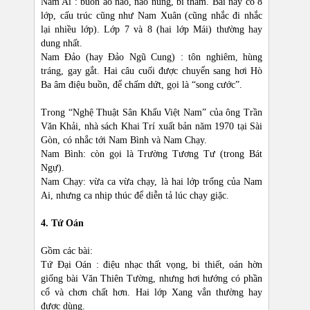
Nam Ai : buồn ảo não, não nùng, bi thảm. Bài này có 8
lớp, cấu trúc cũng như Nam Xuân (cũng nhắc đi nhắc
lại nhiều lớp). Lớp 7 và 8 (hai lớp Mái) thường hay
dung nhất.
Nam Đảo (hay Đảo Ngũ Cung) : tôn nghiêm, hùng
tráng, gay gắt. Hai câu cuối được chuyển sang hơi Hò
Ba âm điệu buồn, để chấm dứt, gọi là “song cước”.
Trong “Nghệ Thuật Sân Khấu Việt Nam” của ông Trần
Văn Khải, nhà sách Khai Trí xuất bản năm 1970 tại Sài
Gòn, có nhắc tới Nam Bình và Nam Chạy.
Nam Bình: còn gọi là Trường Tương Tư (trong Bát
Ngự).
Nam Chạy: vừa ca vừa chạy, là hai lớp trống của Nam
Ai, nhưng ca nhịp thúc để diễn tả lúc chạy giặc.
4. Tứ Oán
Gồm các bài:
Tứ Đại Oán : điệu nhạc thất vọng, bi thiết, oán hờn
giống bài Văn Thiên Tường, nhưng hơi hướng có phần
cổ và chơn chất hơn. Hai lớp Xang vắn thường hay
được dùng.