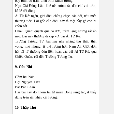
bày binh bố trận, điều binh khiển tướng.
Ngự Giá Đăng Lâu: khệ nệ, rườm rà, đắc chí vui tươi,
kể lể dài dòng.
Ái Tử Kê: ngắn, giai điệu chững chạc, cân đối, trìu mến
thương tiếc. Lời gốc của điệu này tả một bầy gà con bị
chồn bắt.
Chiêu Quân: quạnh quẽ cô đơn, trầm lặng nhưng rất ảo
não. Bài này thường đi cặp với bài Ái Tử Kê.
Trường Tương Tư: bài này nhẹ nhàng thư thái, thất
vọng, nhớ nhung, ít thê lương hơn Nam Ai. Giới đờn
hát tài tử thường đờn liên hoàn các bài Ái Tử Kê, qua
Chiêu Quân, rồi đến Trường Tương Tư.
9. Cửu Nhĩ
Gồm hai bài:
Hội Nguyên Tiêu
Bát Bản Chấn
Hai bài này do nhóm tài tử miền Đông sáng tác, ít thấy
dùng trên sân khấu cải lương.
10. Thập Thủ