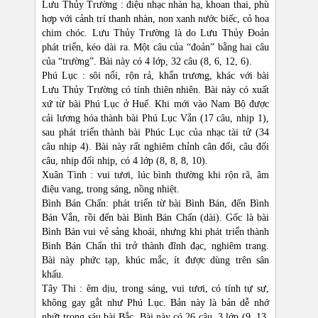
Lưu Thủy Trường : điệu nhạc nhàn hạ, khoan thai, phù
hợp với cảnh trí thanh nhàn, non xanh nước biếc, cỏ hoa
chim chóc. Lưu Thủy Trường là do Lưu Thủy Đoản
phát triển, kéo dài ra. Một câu của “đoản” bằng hai câu
của “trường”. Bài này có 4 lớp, 32 câu (8, 6, 12, 6).
Phú Lục : sôi nổi, rộn rả, khẩn trương, khác với bài
Lưu Thủy Trường có tính thiên nhiên. Bài này có xuất
xứ từ bài Phú Lục ở Huế. Khi mới vào Nam Bộ được
cải lương hóa thành bài Phú Lục Vắn (17 câu, nhịp 1),
sau phát triển thành bài Phúc Lục của nhạc tài tử (34
câu nhịp 4). Bài này rất nghiêm chỉnh cân đối, câu đối
câu, nhịp đối nhịp, có 4 lớp (8, 8, 8, 10).
Xuân Tình : vui tươi, lúc bình thường khi rộn rã, âm
điệu vang, trong sáng, nồng nhiệt.
Bình Bán Chấn: phát triển từ bài Bình Bán, đến Bình
Bán Vắn, rồi đến bài Bình Bán Chấn (dài). Gốc là bài
Bình Bán vui vẻ sảng khoái, nhưng khi phát triển thành
Bình Bán Chấn thì trở thành đĩnh đạc, nghiêm trang.
Bài này phức tạp, khúc mắc, ít được dùng trên sân
khấu.
Tây Thi : êm dịu, trong sáng, vui tươi, có tính tự sự,
không gay gắt như Phú Lục. Bản này là bản dễ nhớ
nhứt trong sáu bài Bắc. Bài này có 26 câu, 3 lớp (9, 13,