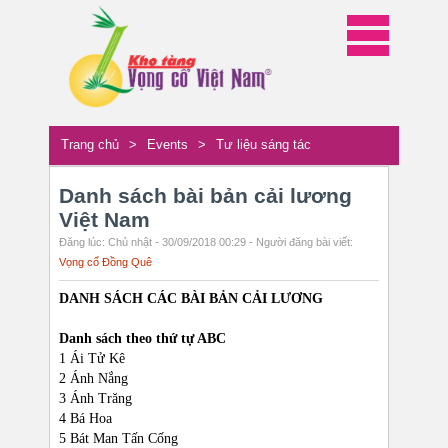
Trang chủ
>
Events
>
Tư liệu sáng tác
Danh sách bài bản cải lương
Việt Nam
Đăng lúc: Chủ nhật - 30/09/2018 00:29 - Người đăng bài viết:
Vọng cổ Đồng Quê
DANH SÁCH CÁC BÀI BẢN CẢI LƯƠNG
Danh sách theo thứ tự ABC
1 Ái Tử Kê
2 Ánh Nắng
3 Ánh Trăng
4 Bá Hoa
5 Bát Man Tấn Cống