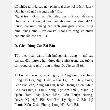
Có nhiều tài liệu sau này phân loại theo hơi Bắc / Nam /
Oán hay cở nhỏ / trung bình / lớn.
Ngoại trừ một số bản đặc trưng của mỗi loại, dễ dàng
nhận ra, có không ít bài bản khó mà xác định được
thuộc loại nào (chẳng hạn ranh giới giữa nhỏ – trung
bình, trung bình – lớn đôi khi không rõ ràng, có nhiều
bản pha lẫn các hơi …)
D. Cách Dùng Các Bài Bản
Tùy theo hoàn cảnh, tình huống, tâm trạng … mà các
bài sau đây thường hay được dùng nhất trong các tuồng
cải lương cũng như trong những lúc đàn ca tài tử:
1. Lúc vui rộn rã, ngắn, gọn, thường dùng các bản:
Long Hổ Hội, Ngũ Điểm – Bài Tạ, Lưu Thủy Đoản,
Bình Bán Vắn, Xang Xừ Líu, Khốc Hoàng Thiên, Khúc
Ca Hoa Chúc, Ú Liu Ú Xáng, Lạc Âm Thiều, Mạnh Lệ
Quân, Tam Pháp Nhập Môn, Liễu Thuận Nương,
Duyên Kỳ Ngộ, Bắc Sơn Trà, Lý Ngựa Ô Bắc, Lý
Phước Kiến, Xuân Phong, Long Hổ, Bình Bán.