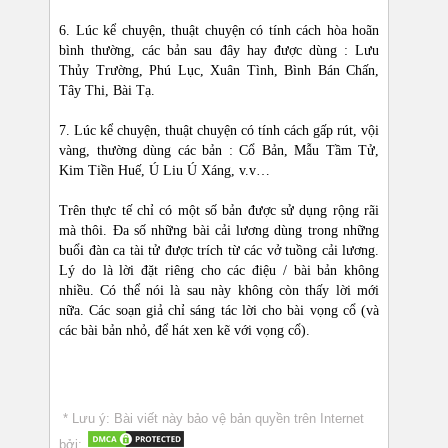
6. Lúc kể chuyện, thuật chuyện có tính cách hòa hoãn
bình thường, các bản sau đây hay được dùng : Lưu
Thủy Trường, Phú Lục, Xuân Tình, Bình Bán Chấn,
Tây Thi, Bài Tạ.
7. Lúc kể chuyện, thuật chuyện có tính cách gấp rút, vội
vàng, thường dùng các bản : Cổ Bản, Mẫu Tầm Tử,
Kim Tiền Huế, Ú Liu Ú Xáng, v.v…
Trên thực tế chỉ có một số bản được sử dụng rộng rãi
mà thôi. Đa số những bài cải lương dùng trong những
buổi đàn ca tài tử được trích từ các vở tuồng cải lương.
Lý do là lời đặt riêng cho các điệu / bài bản không
nhiều. Có thể nói là sau này không còn thấy lời mới
nữa. Các soạn giả chỉ sáng tác lời cho bài vọng cổ (và
các bài bản nhỏ, để hát xen kẽ với vọng cổ).
* Lưu ý: Bài viết này bảo vệ bản quyền trên Internet
bởi: