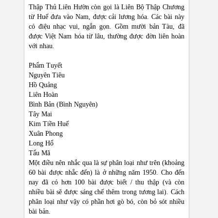
Thập Thủ Liên Hườn còn gọi là Liên Bộ Thập Chương
từ Huế đưa vào Nam, được cải lương hóa. Các bài này
có điệu nhạc vui, ngắn gọn. Gồm mười bản Tàu, đã
được Việt Nam hóa từ lâu, thường được đờn liên hoàn
với nhau.
Phẩm Tuyết
Nguyên Tiêu
Hồ Quảng
Liên Hoàn
Bình Bản (Bình Nguyên)
Tây Mai
Kim Tiền Huế
Xuân Phong
Long Hổ
Tẩu Mã
Một điều nên nhắc qua là sự phân loại như trên (khoảng
60 bài được nhắc đến) là ở những năm 1950. Cho đến
nay đã có hơn 100 bài được biết / thu thập (và còn
nhiều bài sẽ được sáng chế thêm trong tương lai). Cách
phân loại như vậy có phần hơi gò bó, còn bỏ sót nhiều
bài bản.