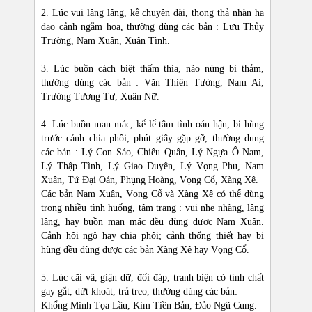
2. Lúc vui lâng lâng, kể chuyện dài, thong thả nhàn hạ
dạo cảnh ngắm hoa, thường dùng các bản : Lưu Thủy
Trường, Nam Xuân, Xuân Tình.
3. Lúc buồn cách biệt thấm thía, não nùng bi thảm,
thường dùng các bản : Văn Thiên Tường, Nam Ai,
Trường Tương Tư, Xuân Nữ.
4. Lúc buồn man mác, kể lể tâm tình oán hận, bi hùng
trước cảnh chia phôi, phút giây gặp gỡ, thường dung
các bản : Lý Con Sáo, Chiêu Quân, Lý Ngựa Ô Nam,
Lý Thập Tình, Lý Giao Duyên, Lý Vọng Phu, Nam
Xuân, Tứ Đại Oán, Phụng Hoàng, Vọng Cổ, Xàng Xê.
Các bản Nam Xuân, Vọng Cổ và Xàng Xê có thể dùng
trong nhiều tình huống, tâm trạng : vui nhẹ nhàng, lâng
lâng, hay buồn man mác đều dùng được Nam Xuân.
Cảnh hội ngộ hay chia phôi; cảnh thống thiết hay bi
hùng đều dùng được các bản Xàng Xê hay Vọng Cổ.
5. Lúc cãi vã, giận dữ, đối đáp, tranh biện có tính chất
gay gắt, dứt khoát, trả treo, thường dùng các bản:
Khổng Minh Tọa Lầu, Kim Tiền Bản, Đảo Ngũ Cung.