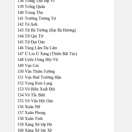
138 Trăng Thu lớp Vĩ
139 Trống Quân
140 Trung Thu
141 Trường Tương Tư
142 Tú Anh
143 Từ Bá Tướng (Đại Bá Đương)
144 Tử Qui Từ
145 Tứ Đại Oán
146 Tùng Lâm Dạ Lãm
147 Ú Liu Ú Xáng (Thiên Bất Túc)
148 Uyên Ương Hội Vũ
149 Vạn Giá
150 Văn Thiên Tường
151 Vạn Huê Trường Hận
152 Vọng Kim Lang
153 Võ Biền Xuất Đội
154 Võ Tắc Biệt
155 Võ Văn Hội Oán
156 Xuân Nữ
157 Xuân Phong
158 Xuân Tình
159 Xàng Xê lớp Hò
160 Xàng Xê lớp Xề