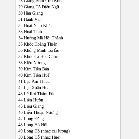
28 Giang Nam Cửu Khúc
29 Giang Tô Điểu Ngữ
30 Hàn Giang
31 Hành Vân
32 Hoài Nam Khúc
33 Hoài Tình
34 Hướng Mã Hồi Thành
35 Khốc Hoàng Thiên
36 Khổng Minh tọa lầu
37 Khúc Ca Hoa Chúc
38 Kiều Nương
39 Kim Tiền Bản
40 Kim Tiền Huế
41 Lạc Âm Thiều
42 Lạc Xuân Hoa
43 Lệ Rơi Thấm Đá
44 Liên Hườn
45 Liêu Giang
46 Liễu Thuận Nương
47 Long Đăng
48 Long Hổ Hội
49 Long Hổ (nhạc cải lương)
50 Long Hổ (nhạc Huế)