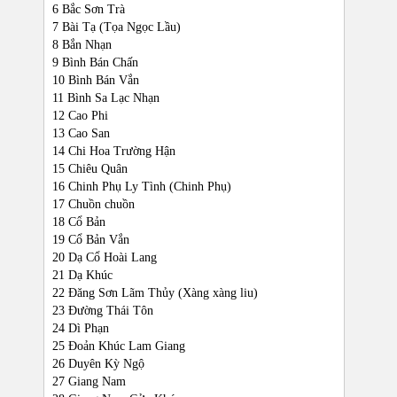
6 Bắc Sơn Trà
7 Bài Tạ (Tọa Ngọc Lầu)
8 Bắn Nhạn
9 Bình Bán Chấn
10 Bình Bán Vắn
11 Bình Sa Lạc Nhạn
12 Cao Phi
13 Cao San
14 Chi Hoa Trường Hận
15 Chiêu Quân
16 Chinh Phụ Ly Tình (Chinh Phụ)
17 Chuồn chuồn
18 Cổ Bản
19 Cổ Bản Vắn
20 Dạ Cổ Hoài Lang
21 Dạ Khúc
22 Đăng Sơn Lãm Thủy (Xàng xàng liu)
23 Đường Thái Tôn
24 Dì Phạn
25 Đoản Khúc Lam Giang
26 Duyên Kỳ Ngộ
27 Giang Nam