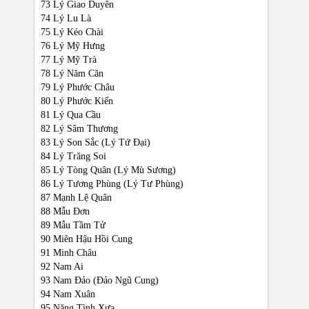
73 Lý Giao Duyên
74 Lý Lu Là
75 Lý Kéo Chài
76 Lý Mỹ Hưng
77 Lý Mỹ Trà
78 Lý Năm Căn
79 Lý Phước Châu
80 Lý Phước Kiến
81 Lý Qua Cầu
82 Lý Sâm Thương
83 Lý Son Sắc (Lý Tứ Đại)
84 Lý Trăng Soi
85 Lý Tòng Quân (Lý Mù Sương)
86 Lý Tương Phùng (Lý Tư Phùng)
87 Mạnh Lệ Quân
88 Mẫu Đơn
89 Mẫu Tầm Tử
90 Miên Hậu Hồi Cung
91 Minh Châu
92 Nam Ai
93 Nam Đảo (Đảo Ngũ Cung)
94 Nam Xuân
95 Nặng Tình Xưa