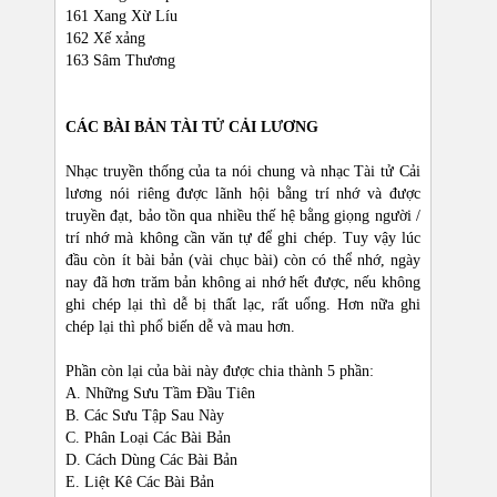
161 Xang Xừ Líu
162 Xế xảng
163 Sâm Thương
CÁC BÀI BẢN TÀI TỬ CẢI LƯƠNG
Nhạc truyền thống của ta nói chung và nhạc Tài tử Cải
lương nói riêng được lãnh hội bằng trí nhớ và được
truyền đạt, bảo tồn qua nhiều thế hệ bằng giọng người /
trí nhớ mà không cần văn tự để ghi chép. Tuy vậy lúc
đầu còn ít bài bản (vài chục bài) còn có thể nhớ, ngày
nay đã hơn trăm bản không ai nhớ hết được, nếu không
ghi chép lại thì dễ bị thất lạc, rất uổng. Hơn nữa ghi
chép lại thì phổ biến dễ và mau hơn.
Phần còn lại của bài này được chia thành 5 phần:
A. Những Sưu Tầm Đầu Tiên
B. Các Sưu Tập Sau Này
C. Phân Loại Các Bài Bản
D. Cách Dùng Các Bài Bản
E. Liệt Kê Các Bài Bản