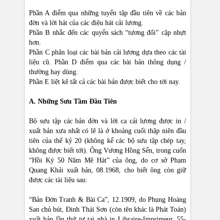
Phần A điểm qua những tuyển tập đầu tiên về các bản
đờn và lời hát của các điệu hát cải lương.
Phần B nhắc đến các quyển sách “tương đối” cập nhựt
hơn.
Phần C phân loại các bài bản cải lương dựa theo các tài
liệu cũ. Phần D điểm qua các bài bản thông dụng /
thường hay dùng.
Phần E liệt kê tất cả các bài bản được biết cho tới nay.
A. Những Sưu Tầm Đầu Tiên
Bộ sưu tập các bản đờn và lời ca cải lương được in /
xuất bản xưa nhất có lẽ là ở khoảng cuối thập niên đầu
tiên của thế kỷ 20 (không kể các bộ sưu tập chép tay,
không được biết tới). Ông Vương Hồng Sển, trong cuốn
“Hồi Ký 50 Năm Mê Hát” của ông, do cơ sở Phạm
Quang Khải xuất bản, 08.1968, cho biết ông còn giữ
được các tài liệu sau:
“Bản Đờn Tranh & Bài Ca”, 12.1909, do Phụng Hoàng
San chủ bút, Đinh Thái Sơn (còn tên khác là Phát Toán)
xuất bản lần thứ tư tại nhà in Libraire-Imprimeur, 55-