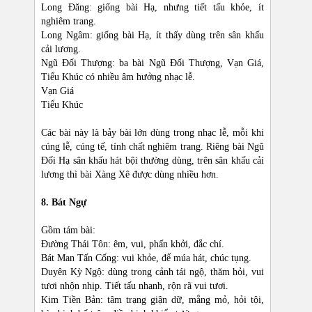
Long Đăng: giống bài Hạ, nhưng tiết tấu khỏe, ít
nghiêm trang.
Long Ngâm: giống bài Hạ, ít thấy dùng trên sân khấu
cải lương.
Ngũ Đối Thượng: ba bài Ngũ Đối Thượng, Vạn Giá,
Tiểu Khúc có nhiều âm hưởng nhạc lễ.
Vạn Giá
Tiểu Khúc
Các bài này là bảy bài lớn dùng trong nhạc lễ, mỗi khi
cúng lễ, cúng tế, tính chất nghiêm trang. Riêng bài Ngũ
Đối Hạ sân khấu hát bội thường dùng, trên sân khấu cải
lương thì bài Xàng Xê được dùng nhiều hơn.
8. Bát Ngự
Gồm tám bài:
Đường Thái Tôn: êm, vui, phấn khởi, đắc chí.
Bát Man Tấn Cống: vui khỏe, để múa hát, chúc tụng.
Duyên Kỳ Ngộ: dùng trong cảnh tái ngộ, thăm hỏi, vui
tươi nhộn nhịp. Tiết tấu nhanh, rộn rã vui tươi.
Kim Tiền Bản: tâm trạng giận dữ, mắng mỏ, hỏi tội,