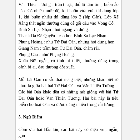
Văn Thiên Tường : trần thuật, thổ lộ tâm tình, buồn ảo
não. Có nhiều mức độ, khi buồn vừa vừa thì dung lớp
1, khi buồn nhiều thì dùng lớp 2 (lớp Oán). Lớp Xế
Xảng thật ngắn thường dùng để gối đầu vào Vọng Cổ.
Bình Sa Lạc Nhạn : hơi ngang và dựng.
Thanh Dạ Đề Quyên : cao hơn Bình Sa Lạc Nhạn.
Phụng Hoàng : như Tứ Đại Oán, nhưng hơi dựng hơn.
Giang Nam : trầm hơn Tứ Đại Oán, chậm rãi.
Phụng Cầu : như Phụng Hoàng.
Xuân Nữ: ngắn, có tính bi thiết, thường dùng trong
cảnh bi ai, đau thưong đột xuất.
Mỗi bài Oán có sắc thái riêng biệt, nhưng khác biệt rõ
nhứt là giữa hai bài Tứ Đại Oán và Văn Thiên Tường.
Các bài Oán khác đều có những nét giống với bài Tứ
Đại Oán hoặc Văn Thiên Tường. Hai bài này là tiêu
biểu cho loại Oán và được dùng nhiều trong cải lương.
5. Ngũ Điểm
Gồm sáu bài Bắc lớn, các bài này có điệu vui, ngắn,
gọn.