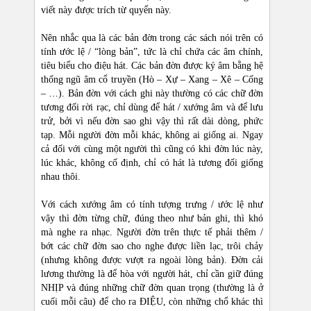
viết này được trích từ quyển này.
Nên nhắc qua là các bản đờn trong các sách nói trên có
tính ước lệ / “lòng bản”, tức là chỉ chứa các âm chính,
tiêu biểu cho điệu hát. Các bản đờn được ký âm bằng hệ
thống ngũ âm cổ truyền (Hò – Xự – Xang – Xê – Cống
– …). Bản đờn với cách ghi này thường có các chữ đờn
tương đối rời rạc, chỉ dùng để hát / xướng âm và để lưu
trử, bởi vì nếu đờn sao ghi vậy thì rất dài dòng, phức
tạp. Mỗi người đờn mỗi khác, không ai giống ai. Ngay
cả đối với cùng một người thì cũng có khi đờn lúc này,
lúc khác, không cố định, chỉ có hát là tương đối giống
nhau thôi.
Với cách xướng âm có tính tượng trưng / ước lệ như
vậy thì đờn từng chữ, đúng theo như bản ghi, thì khó
mà nghe ra nhạc. Người đờn trên thực tế phải thêm /
bớt các chữ đờn sao cho nghe được liền lạc, trôi chảy
(nhưng không được vượt ra ngoài lòng bản). Đờn cải
lương thường là để hòa với người hát, chỉ cần giữ đúng
NHỊP và đúng những chữ đờn quan trọng (thường là ở
cuối mỗi câu) để cho ra ĐIỆU, còn những chổ khác thì