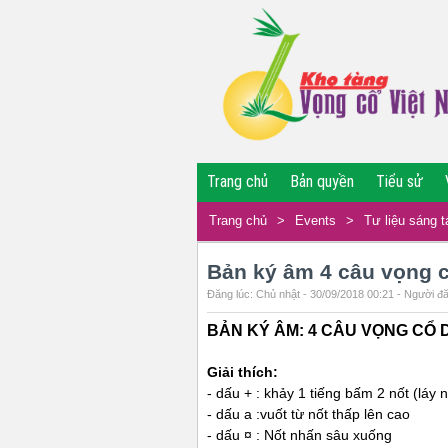
Trang chủ
Bản quyền
Tiểu sử
Trang chủ
>
Events
>
Tư liệu sáng t
Bản ký âm 4 câu vọng 
Đăng lúc: Chủ nhật - 30/09/2018 00:21 - Người đă
BẢN KÝ ÂM: 4 CÂU VỌNG CỔ 
Giải thích:
- dấu + : khảy 1 tiếng bấm 2 nốt (láy n
- dấu a :vuốt từ nốt thấp lên cao
- dấu ¤ : Nốt nhấn sâu xuống