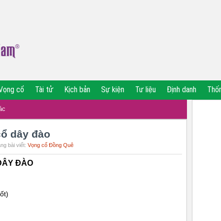
Vọng cổ
Tài tử
Kịch bản
Sự kiện
Tư liệu
Định danh
Thố
ác
cổ dây đào
ng bài viết:
Vọng cổ Đồng Quê
DÂY ĐÀO
ốt)