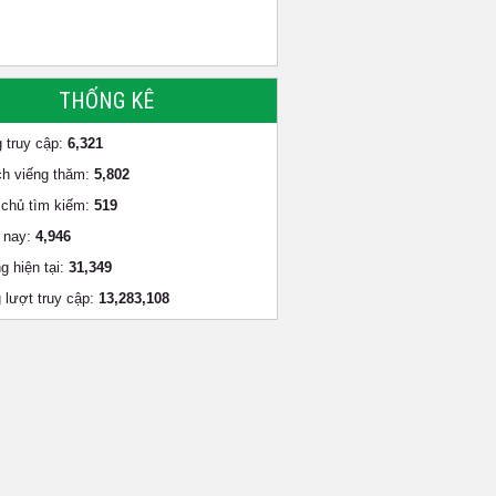
THỐNG KÊ
 truy cập:
6,321
h viếng thăm:
5,802
chủ tìm kiếm:
519
 nay:
4,946
g hiện tại:
31,349
 lượt truy cập:
13,283,108