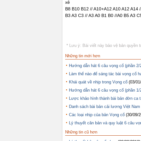
xê
B8 B10 B12 // A10+A12 A10 A12 A14 /
B3 A3 C3 // A3 A0 B1 B0 //A0 B5 A3 C5
* Lưu ý: Bài viết này bảo vệ bản quyền t
Những tin mới hơn
Hướng dẫn hát 6 câu vọng cổ (phần 2/
Làm thế nào để sáng tác bài vọng cổ h
Khái quát về nhịp trong Vọng cổ
(03/01
Hướng dẫn hát 6 câu vọng cổ (phần 1/
Lược khảo hình thành bài bản đờn ca t
Danh sách bài bản cải lương Việt Nam
Các loại nhịp của bản Vọng cổ
(30/09/2
Lý thuyết căn bản và quy luật 6 câu vọ
Những tin cũ hơn