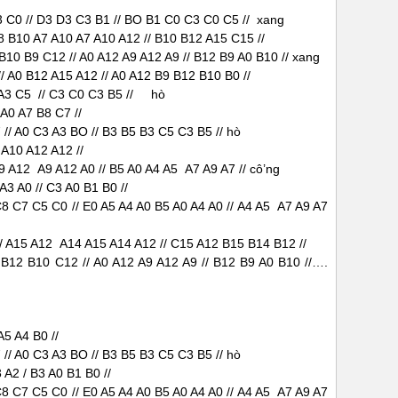
 C0 // D3 D3 C3 B1 // BO B1 C0 C3 C0 C5 // xang
8 B10 A7 A10 A7 A10 A12 // B10 B12 A15 C15 //
10 B9 C12 // A0 A12 A9 A12 A9 // B12 B9 A0 B10 // xang
/ A0 B12 A15 A12 // A0 A12 B9 B12 B10 B0 //
5 A3 C5 // C3 C0 C3 B5 // hò
 A0 A7 B8 C7 //
// A0 C3 A3 BO // B3 B5 B3 C5 C3 B5 // hò
 A10 A12 A12 //
9 A12 A9 A12 A0 // B5 A0 A4 A5 A7 A9 A7 // cô’ng
A3 A0 // C3 A0 B1 B0 //
 C7 C5 C0 // E0 A5 A4 A0 B5 A0 A4 A0 // A4 A5 A7 A9 A7
/ A15 A12 A14 A15 A14 A12 // C15 A12 B15 B14 B12 //
B12 B10 C12 // A0 A12 A9 A12 A9 // B12 B9 A0 B10 //….
A5 A4 B0 //
// A0 C3 A3 BO // B3 B5 B3 C5 C3 B5 // hò
 A2 / B3 A0 B1 B0 //
 C7 C5 C0 // E0 A5 A4 A0 B5 A0 A4 A0 // A4 A5 A7 A9 A7