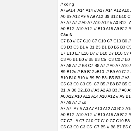
// cô’ng
A7aA14 A14 A14 // A17 A14 A12 A10 /
A0 B9 A12 A9 // A9 A12 B9 B12 B10 C1
A7 A7 A7 // A0 A7 A10 A12 // A0 B12 
A0 B12 A10 A12 // B10 A15 A9 B12 //
Câu 6
C7 B0 // C7 C10 C7 C10 C7 C10 B0 //
C3 D3 C3 B1 // B1 B3 B1 B0 B5 B3 C5
E7 E10 E7 E10 D7 // D10 D7 D10 C7 C
C3 A0 B1 B0 // B5 B3 C5 C3 C0 // E0 
A7 A8 A7 // B8 C7 B8 A7 // A0 A7 A10 
B9 B12¤ // B9 B12¤B10 // B9 A0 C12 
B10 B10 B10 // B9 B0 B3+B5 B3 // A3 
C5 C3 C0 C3 C5 C7 B5 // B8 B7 B5 C8
B1..// B0 D2..B0 // A3 A2 A0 B3 // A0 
A0 A12 A10 A12 A14 A10 A12 // A9 B1
A7 A9 A7 // xê
A7 A7 A7 // A0 A7 A10 A12 A0 B12 A15
A0 B12 A10 A12 // B10 A15 A9 B12 //
C7 C7...// C7 C10 C7 C10 C7 C10 B8 
C5 C3 C0 C3 C5 C7 B5 // B8 B7 B5 C8