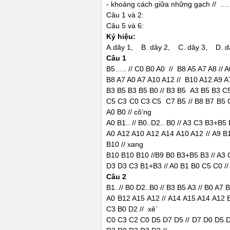
- khoảng cách giữa những gạch // …. /
Câu 1 và 2:
Câu 5 và 6:
Ký hiệu:
A.dây 1, B. dây 2, C. dây 3, D. d
Câu 1
B5….. // C0 B0 A0 // B8 A5 A7 A8 // A
B8 A7 A0 A7 A10 A12 // B10 A12 A9 A7
B3 B5 B3 B5 B0 // B3 B5 A3 B5 B3 C5 
C5 C3 C0 C3 C5 C7 B5 // B8 B7 B5 
A0 B0 // cô’ng
A0 B1.. // B0..D2.. B0 // A3 C3 B3+B5 
A0 A12 A10 A12 A14 A10 A12 // A9 B
B10 // xang
B10 B10 B10 //B9 B0 B3+B5 B3 // A3 C
D3 D3 C3 B1+B3 // A0 B1 B0 C5 C0 //
Câu 2
B1..// B0 D2..B0 // B3 B5 A3 // B0 A7 B
A0 B12 A15 A12 // A14 A15 A14 A12 
C3 B0 D2 // xê`
C0 C3 C2 C0 D5 D7 D5 // D7 D0 D5 