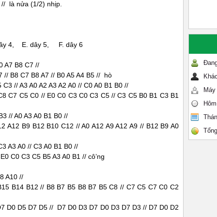
/ là nửa (1/2) nhịp.
ây 4, E. dây 5, F. dây 6
Đang
0 A7 B8 C7 //
 // B8 C7 B8 A7 // B0 A5 A4 B5 // hò
Khác
C3 // A3 A0 A2 A3 A2 A0 // C0 A0 B1 B0 //
Máy 
C8 C7 C5 C0 // E0 C0 C3 C0 C3 C5 // C3 C5 B0 B1 C3 B1
Hôm
B3 // A0 A3 A0 B1 B0 //
Thán
12 A12 B9 B12 B10 C12 // A0 A12 A9 A12 A9 // B12 B9 A0
Tổng
3 A3 A0 // C3 A0 B1 B0 //
 E0 C0 C3 C5 B5 A3 A0 B1 // cô’ng
8 A10 //
B15 B14 B12 // B8 B7 B5 B8 B7 B5 C8 // C7 C5 C7 C0 C2
D7 D0 D5 D7 D5 // D7 D0 D3 D7 D0 D3 D7 D3 // D7 D0 D2