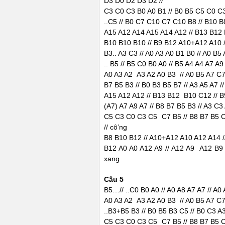
D3 D0 D2 D3 D2 //
C3 C0 C3 B0 A0 B1 // B0 B5 C5 C0 C3
..C5 // B0 C7 C10 C7 C10 B8 // B10 B
A15 A12 A14 A15 A14 A12 // B13 B12 B
B10 B10 B10 // B9 B12 A10+A12 A10 /
B3.. A3 C3 // A0 A3 A0 B1 B0 // A0 B
.. B5 // B5 C0 B0 A0 // B5 A4 A4 A7 A9
A0 A3 A2 A3 A2 A0 B3 // A0 B5 A7 C7 
B7 B5 B3 // B0 B3 B5 B7 // A3 A5 A7 //
A15 A12 A12 // B13 B12 B10 C12 // B
(A7) A7 A9 A7 // B8 B7 B5 B3 // A3 C3 
C5 C3 C0 C3 C5 C7 B5 // B8 B7 B5 C8
// cô’ng
B8 B10 B12 // A10+A12 A10 A12 A14 /
B12 A0 A0 A12 A9 // A12 A9 A12 B9 
xang
Câu 5
B5…// ..C0 B0 A0 // A0 A8 A7 A7 // A0 
A0 A3 A2 A3 A2 A0 B3 // A0 B5 A7 C7 
..B3+B5 B3 // B0 B5 B3 C5 // B0 C3 A3
C5 C3 C0 C3 C5 C7 B5 // B8 B7 B5 C8