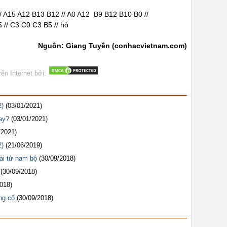
/ A15 A12 B13 B12 // A0 A12 B9 B12 B10 B0 //
 // C3 C0 C3 B5 // hò
Nguồn: Giang Tuyền (conhacvietnam.com)
rên Internet bởi:
2)
(03/01/2021)
ay?
(03/01/2021)
/2021)
2)
(21/06/2019)
ài tử nam bộ
(30/09/2018)
(30/09/2018)
018)
ng cổ
(30/09/2018)