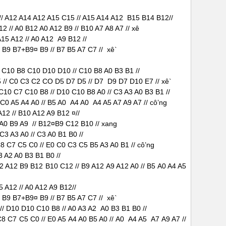
/ A12 A14 A12 A15 C15 // A15 A14 A12 B15 B14 B12//
2 // A0 B12 A0 A12 B9 // B10 A7 A8 A7 // xê
A15 A12 // A0 A12 A9 B12 //
 B9 B7+B9¤ B9 // B7 B5 A7 C7 // xê`
 C10 B8 C10 D10 D10 // C10 B8 A0 B3 B1 //
 // C0 C3 C2 CO D5 D7 D5 // D7 D9 D7 D10 E7 // xê`
10 C7 C10 B8 // D10 C10 B8 A0 // C3 A3 A0 B3 B1 //
C0 A5 A4 A0 // B5 A0 A4 A0 A4 A5 A7 A9 A7 // cô’ng
A12 // B10 A12 A9 B12 ¤//
A0 B9 A9 // B12¤B9 C12 B10 // xang
C3 A3 A0 // C3 A0 B1 B0 //
 C7 C5 C0 // E0 C0 C3 C5 B5 A3 A0 B1 // cô’ng
A3 A2 A0 B3 B1 B0 //
2 A12 B9 B12 B10 C12 // B9 A12 A9 A12 A0 // B5 A0 A4 A5
 A12 // A0 A12 A9 B12//
 B9 B7+B9¤ B9 // B7 B5 A7 C7 // xê`
// D10 D10 C10 B8 // A0 A3 A2 A0 B3 B1 B0 //
 C7 C5 C0 // E0 A5 A4 A0 B5 A0 // A0 A4 A5 A7 A9 A7 //