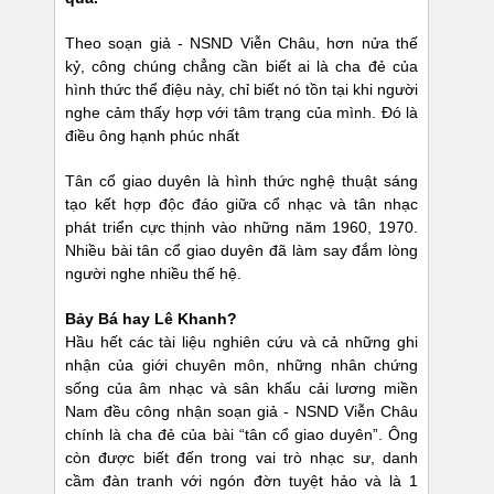
Theo soạn giả - NSND Viễn Châu, hơn nửa thế
kỷ, công chúng chẳng cần biết ai là cha đẻ của
hình thức thể điệu này, chỉ biết nó tồn tại khi người
nghe cảm thấy hợp với tâm trạng của mình. Đó là
điều ông hạnh phúc nhất
Tân cổ giao duyên là hình thức nghệ thuật sáng
tạo kết hợp độc đáo giữa cổ nhạc và tân nhạc
phát triển cực thịnh vào những năm 1960, 1970.
Nhiều bài tân cổ giao duyên đã làm say đắm lòng
người nghe nhiều thế hệ.
Bảy Bá hay Lê Khanh?
Hầu hết các tài liệu nghiên cứu và cả những ghi
nhận của giới chuyên môn, những nhân chứng
sống của âm nhạc và sân khấu cải lương miền
Nam đều công nhận soạn giả - NSND Viễn Châu
chính là cha đẻ của bài “tân cổ giao duyên”. Ông
còn được biết đến trong vai trò nhạc sư, danh
cầm đàn tranh với ngón đờn tuyệt hảo và là 1