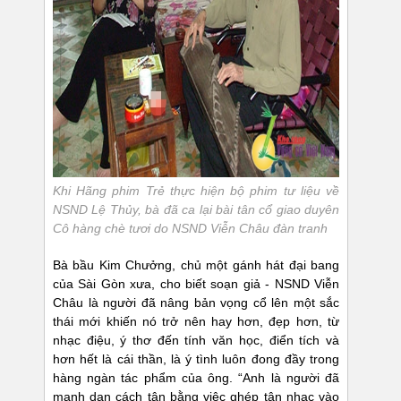
Khi Hãng phim Trẻ thực hiện bộ phim tư liệu về
NSND Lệ Thủy, bà đã ca lại bài tân cổ giao duyên
Cô hàng chè tươi do NSND Viễn Châu đàn tranh
Bà bầu Kim Chưởng, chủ một gánh hát đại bang
của Sài Gòn xưa, cho biết soạn giả - NSND Viễn
Châu là người đã nâng bản vọng cổ lên một sắc
thái mới khiến nó trở nên hay hơn, đẹp hơn, từ
nhạc điệu, ý thơ đến tính văn học, điển tích và
hơn hết là cái thần, là ý tình luôn đong đầy trong
hàng ngàn tác phẩm của ông. “Anh là người đã
mạnh dạn cách tân bằng việc ghép tân nhạc vào