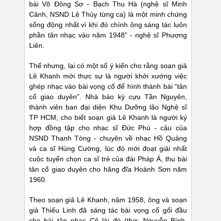
bài Võ Đông Sơ - Bạch Thu Hà (nghệ sĩ Minh
Cảnh, NSND Lệ Thủy từng ca) là một minh chứng
sống động nhất vì khi đó chính ông sáng tác luôn
phần tân nhạc vào năm 1948” - nghệ sĩ Phượng
Liên.
Thế nhưng, lại có một số ý kiến cho rằng soạn giả
Lê Khanh mới thực sự là người khởi xướng việc
ghép nhạc vào bài vọng cổ để hình thành bài “tân
cổ giao duyên”. Nhà báo kỳ cựu Tần Nguyên,
thành viên ban đại diện Khu Dưỡng lão Nghệ sĩ
TP HCM, cho biết soạn giả Lê Khanh là người ký
hợp đồng tập cho nhạc sĩ Đức Phú - cậu của
NSND Thanh Tòng - chuyên về nhạc Hồ Quảng
và ca sĩ Hùng Cường, lúc đó mới đoạt giải nhất
cuộc tuyển chọn ca sĩ trẻ của đài Pháp Á, thu bài
tân cổ giao duyên cho hãng đĩa Hoành Sơn năm
1960.
Theo soạn giả Lê Khanh, năm 1958, ông và soạn
giả Thiếu Linh đã sáng tác bài vọng cổ gối đầu
cho bài tân nhạc Cô lái đò (thơ: Nguyễn Bính,