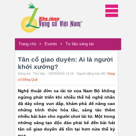
Trang chủ
>
Events
>
Tư liệu sáng tác
Tân cổ giao duyên: Ai là người
khởi xướng?
Đăng lúc: Thứ bảy - 29/09/2018 14:16 - Người đăng bài viết:
Vọng
cổ Đồng Quê
Nghệ thuật đờn ca tài tử của Nam Bộ không
ngừng phát triển khi nhiều thế hệ nghệ nhân
đã dày công vun đắp, khám phá để nâng cao
những trình thức hòa tấu, sáng tác thêm
nhiều bài bản cho người chơi tài tử. Một trong
những sáng tạo độc đáo phải kể đến bài hát
tân cổ giao duyên đã tồn tại hơn nửa thế kỷ
qua.