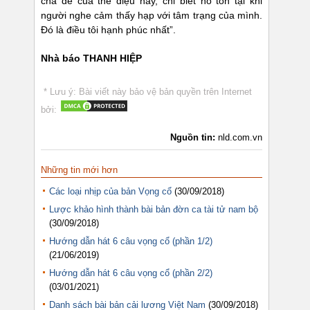
cha đẻ của thể điệu này, chỉ biết nó tồn tại khi
người nghe cảm thấy hạp với tâm trạng của mình.
Đó là điều tôi hạnh phúc nhất”.
Nhà báo THANH HIỆP
* Lưu ý: Bài viết này bảo vệ bản quyền trên Internet
bởi:
Nguồn tin:
nld.com.vn
Những tin mới hơn
Các loại nhịp của bản Vọng cổ
(30/09/2018)
Lược khảo hình thành bài bản đờn ca tài tử nam bộ
(30/09/2018)
Hướng dẫn hát 6 câu vọng cổ (phần 1/2)
(21/06/2019)
Hướng dẫn hát 6 câu vọng cổ (phần 2/2)
(03/01/2021)
Danh sách bài bản cải lương Việt Nam
(30/09/2018)