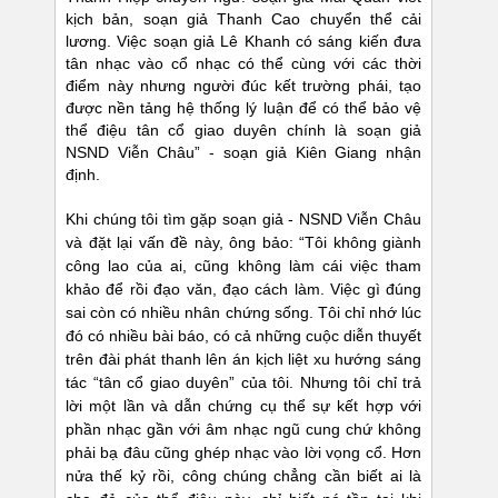
kịch bản, soạn giả Thanh Cao chuyển thể cải
lương. Việc soạn giả Lê Khanh có sáng kiến đưa
tân nhạc vào cổ nhạc có thể cùng với các thời
điểm này nhưng người đúc kết trường phái, tạo
được nền tảng hệ thống lý luận để có thể bảo vệ
thể điệu tân cổ giao duyên chính là soạn giả
NSND Viễn Châu” - soạn giả Kiên Giang nhận
định.
Khi chúng tôi tìm gặp soạn giả - NSND Viễn Châu
và đặt lại vấn đề này, ông bảo: “Tôi không giành
công lao của ai, cũng không làm cái việc tham
khảo để rồi đạo văn, đạo cách làm. Việc gì đúng
sai còn có nhiều nhân chứng sống. Tôi chỉ nhớ lúc
đó có nhiều bài báo, có cả những cuộc diễn thuyết
trên đài phát thanh lên án kịch liệt xu hướng sáng
tác “tân cổ giao duyên” của tôi. Nhưng tôi chỉ trả
lời một lần và dẫn chứng cụ thể sự kết hợp với
phần nhạc gần với âm nhạc ngũ cung chứ không
phải bạ đâu cũng ghép nhạc vào lời vọng cổ. Hơn
nửa thế kỷ rồi, công chúng chẳng cần biết ai là