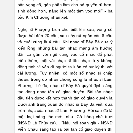
bản vọng cổ, góp phần làm cho nó quyến rũ hơn,
sinh động hơn, nâng lên một tầm vóc mới” - bà
bầu Kim Chưởng nhận xét.
Nghệ sĩ Phượng Liên cho biết khi xưa, vọng cổ
được hát đến 20 câu, sau này rút ngắn còn 6 câu
và cuối cùng là 4 câu. Khi nhạc sĩ Bảy Bá đưa ý
kiến lồng những bài tân nhạc mang âm hưởng
dân ca gần với ngũ cung vào cổ nhạc để phát
triển thêm, một vài nhạc sĩ tân nhạc tỏ ý không
đồng tình vì vốn dĩ người ta luôn có sự kỳ thị với
cải lương. Tuy nhiên, có một số nhạc sĩ chấp
thuận, trong đó nhân chứng sống là nhạc sĩ Lam
Phương. Từ đó, nhạc sĩ Bảy Bá quyết định sáng
tạo dòng nhạc tân cổ giao duyên. Bài tân nhạc
đầu tiên được kết hợp thành tân cổ giao duyên là
Dưới ánh trăng xuân do nhạc sĩ Bảy Bá viết, dựa
trên nhạc của nhạc sĩ Lam Phương. Rồi sau đó là
một loạt sáng tác mới, như: Cô hàng chè tươi
(NSND Lệ Thủy ca)… “Nếu nói soạn giả - NSND
Viễn Châu sáng tạo ra bài tân cổ giao duyên thì