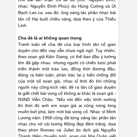
nhạc: Nguyễn Đình Phúc) do Hùng Cường và Út
Bạch Lan ca; sau đó, ông sáng tác phần nhạc bài
tân cổ Hai buổi chiều vàng, dựa theo ý của Thiếu
Linh.
Cha đẻ là ai không quan trọng
Tranh luận về cha đẻ của loại hình tân cổ giao
duyên cho đến nay vẫn chưa ngã ngũ. Tuy nhiên,
theo soạn giả Kiên Giang, có thể ban đầu ý tưởng
lớn đã gặp nhau nhưng người có chiến lược phát
triển thành một trào lưu, đồng thời đương đầu,
đứng ra biện luận, phản bác lại ý kiến chống đối
của một số soạn giả, nhạc sĩ thời đó khi những
người này công kích việc đẻ ra tân cổ giao duyên
là giết chết bài vọng cổ không ai khác là soạn giả -
NSND Viễn Châu. “Nếu nói đến việc khởi xướng
thì thời đó anh em soạn giả ai cũng nóng lòng
muốn bứt phá, làm mới bài vọng cổ. Nhạc sĩ Minh
Lương năm 1958 cũng đã từng sáng tác phần tân
nhạc cho vở cải lương Mộng đẹp đêm trăng, dựa
theo phim Romeo và Juliet do dịch giả Nguyễn
Thanh Hiệp chuyển ngữ. soạn giả Mai Quân viết