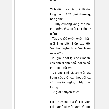
Tính đến nay, tác giả đã đạt
tổng cộng
107 giải thưởng
,
bao gồm:
- 1 Huy chương vàng cho bài
thơ
Trăng tình
(giải tự biên tự
diễn).
- Tập thơ
Đỏ miền ký ức
nhận
giải B từ Liên hiệp các Hội
Văn học Nghệ thuật Việt Nam
năm 2017.
- 20 giải Nhất tại các cuộc thi
cấp tỉnh, thành phố (bài ca cổ,
thơ, kịch, bút ký).
- 23 giải Nhì và 24 giải Ba
trong các thể loại thơ, bài ca
cổ, truyện ngắn, chặp cải
lương.
- 38 giải Khuyến khích.
Hiện nay, tác giả là Hội viên
Hội Nghệ sĩ Việt Nam và Hội