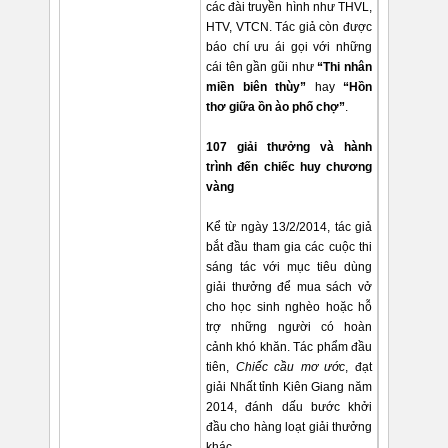
các đài truyền hình như THVL,
HTV, VTCN. Tác giả còn được
báo chí ưu ái gọi với những
cái tên gần gũi như
“Thi nhân
miền biên thùy”
hay
“Hồn
thơ giữa ồn ào phố chợ”
.
107 giải thưởng và hành
trình đến chiếc huy chương
vàng
Kể từ ngày 13/2/2014, tác giả
bắt đầu tham gia các cuộc thi
sáng tác với mục tiêu dùng
giải thưởng để mua sách vở
cho học sinh nghèo hoặc hỗ
trợ những người có hoàn
cảnh khó khăn. Tác phẩm đầu
tiên,
Chiếc cầu mơ ước
, đạt
giải Nhất tỉnh Kiên Giang năm
2014, đánh dấu bước khởi
đầu cho hàng loạt giải thưởng
khác.