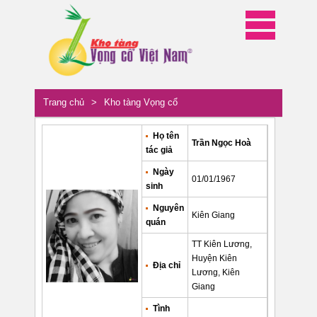
Trang chủ
>
Kho tàng Vọng cổ
Họ tên
Trần Ngọc Hoà
tác giả
Ngày
01/01/1967
sinh
Nguyên
Kiên Giang
quán
TT Kiên Lương,
Huyện Kiên
Địa chỉ
Lương, Kiên
Giang
Tình