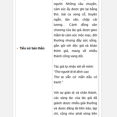
người. Những câu chuyện,
cảm xúc ấy được ghi lại bằng
thơ, bài ca vọng cổ, truyện
ngắn, tản văn, chặp cải
lương… Cánh đồng văn
chương của tác giả được gieo
mầm từ cảm xúc mộc mạc, đời
thường nhưng đầy sức sống,
gần gũi với độc giả và khán
Tiểu sử bản thân
thính giả, mang về nhiều
thành công vang dội.
Tác giả tự nhận xét về mình:
“Thơ người tít tít đỉnh cao
Thơ ta vẫn cứ mần trầu cỏ
tranh.”
Với sự giản dị và chân thành,
các sáng tác của tác giả đã
giành được nhiều giải thưởng
và được đăng tải trên báo, tạp
chí, cũng như phát sóng trên