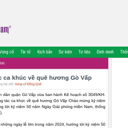
Vọng cổ
Tài tử
Kịch bản
Sự kiện
Tư liệu
Định danh
Thố
tác
c ca khúc về quê hương Gò Vấp
g bài viết:
Vọng cổ Đồng Quê
n dân quận Gò Vấp vừa ban hành Kế hoạch số 3049/KH-
g tác ca khúc về quê hương Gò Vấp Chào mừng kỷ niệm
ng tới kỷ niệm 50 năm Ngày Giải phóng miền Nam, thống
).
những ngày lễ lớn trong năm 2024, hướng tới kỷ niệm 50