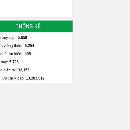
THỐNG KÊ
 truy cập:
5,659
h viếng thăm:
5,254
chủ tìm kiếm:
405
 nay:
5,723
g hiện tại:
32,153
 lượt truy cập:
13,283,912