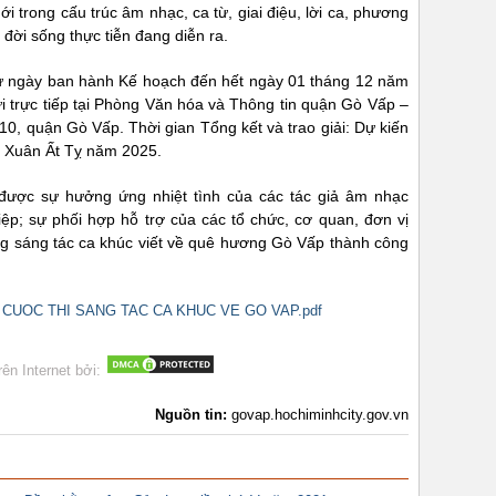
i trong cấu trúc âm nhạc, ca từ, giai điệu, lời ca, phương
ừ đời sống thực tiễn đang diễn ra.
từ ngày ban hành Kế hoạch đến hết ngày 01 tháng 12 năm
i trực tiếp tại Phòng Văn hóa và Thông tin quận Gò Vấp –
, quận Gò Vấp. Thời gian Tổng kết và trao giải: Dự kiến
 Xuân Ất Tỵ năm 2025.
ược sự hưởng ứng nhiệt tình của các tác giả âm nhạc
p; sự phối hợp hỗ trợ của các tổ chức, cơ quan, đơn vị
g sáng tác ca khúc viết về quê hương Gò Vấp thành công
 CUOC THI SANG TAC CA KHUC VE GO VAP.pdf
rên Internet bởi:
Nguồn tin:
govap.hochiminhcity.gov.vn