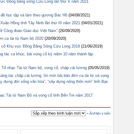
 vực Đồng bằng sông Cửu Long lần thứ V năm 2021
ủ đề học tập và làm theo gương Bác Hồ
(04/08/2021)
 Xuân Hồng tỉnh Tây Ninh lần thứ III năm 2021
(04/01/2021)
 về Công đoàn Giáo dục Việt Nam”
(26/09/2020)
n ca tài tử Nam bộ 2020
(20/09/2020)
 ca cổ Khu vực Đồng Bằng Sông Cửu Long 2019
(21/06/2019)
ng tác ca khúc, bài vọng cổ kỷ niệm 10 năm thành lập
 Tổ nhạc Tài tử Nam bộ, vọng cổ, chặp cải lương
(05/05/2019)
áng tác chập cải lương, lời mới bài bản đờn ca tài tử và vọng
ây dựng đời sống văn hóa”, “xây dựng nông thôn mới” tỉnh Bạc
nhạc Tài tử Nam Bộ và vọng cổ tỉnh Bến Tre năm 2017