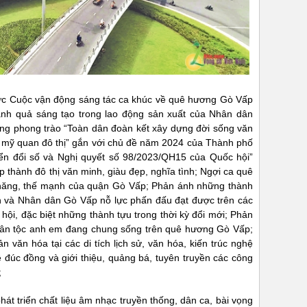
ức Cuộc vận động sáng tác ca khúc về quê hương Gò Vấp
ành quả sáng tạo trong lao động sản xuất của Nhân dân
ng phong trào “Toàn dân đoàn kết xây dựng đời sống văn
 mỹ quan đô thị” gắn với chủ đề năm 2024 của Thành phố
ển đổi số và Nghị quyết số 98/2023/QH15 của Quốc hội”
 thành đô thị văn minh, giàu đẹp, nghĩa tình; Ngợi ca quê
m năng, thế mạnh của quận Gò Vấp; Phản ánh những thành
n và Nhân dân Gò Vấp nỗ lực phấn đấu đạt được trên các
xã hội, đặc biệt những thành tựu trong thời kỳ đổi mới; Phản
dân tộc anh em đang chung sống trên quê hương Gò Vấp;
ản văn hóa tại các di tích lịch sử, văn hóa, kiến trúc nghệ
ề đúc đồng và giới thiệu, quảng bá, tuyên truyền các công
;
át triển chất liệu âm nhạc truyền thống, dân ca, bài vọng