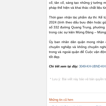
cổ, tân cổ, sáng tạo những ý tưởng mớ
pháp thể hiện và khai thác chất liệu t
Thời gian nhận tác phẩm dự thi: Kể 
2024 (tính theo dấu bưu điện hoặc gử
số 332 đường Quang Trung, phường 10
trong các sự kiện Mừng Đảng – Mừng
Ủy ban nhân dân quận mong nhận đ
chuyên nghiệp và không chuyên nghiệ
trong và ngoài quận để Cuộc vận độn
tốt đẹp.
Chi tiết xem tại đây
:
3049-KH-UBND-KH
* Lưu ý: Bài viết này bảo vệ bản quyền t
Những tin cũ hơn