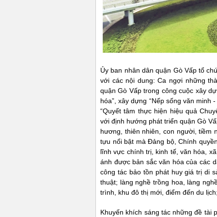
Ủy ban nhân dân quận Gò Vấp tổ ch
với các nội dung: Ca ngợi những th
quận Gò Vấp trong công cuộc xây dự
hóa”, xây dựng “Nếp sống văn minh -
“Quyết tâm thực hiện hiệu quả Chuy
với định hướng phát triển quận Gò Vấp
hương, thiên nhiên, con người, tiề
tựu nổi bật mà Đảng bộ, Chính quyề
lĩnh vực chính trị, kinh tế, văn hóa, 
ánh được bản sắc văn hóa của các 
công tác bảo tồn phát huy giá trị di s
thuật; làng nghề trồng hoa, làng ngh
trình, khu đô thị mới, điểm đến du lịch
Khuyến khích sáng tác những đề tài ph