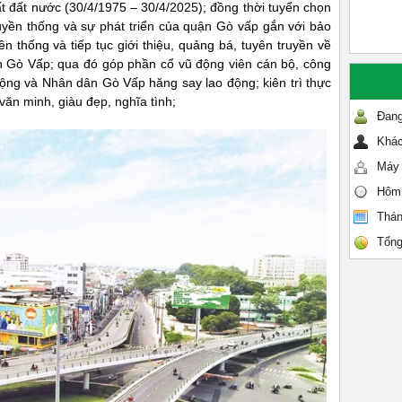
 đất nước (30/4/1975 – 30/4/2025); đồng thời tuyển chọn
ruyền thống và sự phát triển của quận Gò vấp gắn với bảo
yền thống và tiếp tục giới thiệu, quảng bá, tuyên truyền về
uận Gò Vấp; qua đó góp phần cổ vũ động viên cán bộ, công
 động và Nhân dân Gò Vấp hăng say lao động; kiên trì thực
ăn minh, giàu đẹp, nghĩa tình;
Đang
Khác
Máy 
Hôm
Thán
Tổng