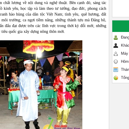
m chất lượng về nội dung và nghệ thuật. Bên cạnh đó, sáng tác
ồ kính yêu, học tập và làm theo tư tưởng, đạo đức, phong cách
ranh hào hùng của dân tộc Việt Nam; tình yêu, quê hương, đất
ệ môi trường; ca ngợi tiềm năng, những thành tựu mà Đảng bộ,
n đấu đạt được trên các lĩnh vực trong thời kỳ đổi mới; những
c tiêu quốc gia xây dựng nông thôn mới.
Đang
Khác
Máy 
Hôm
Thán
Tổng