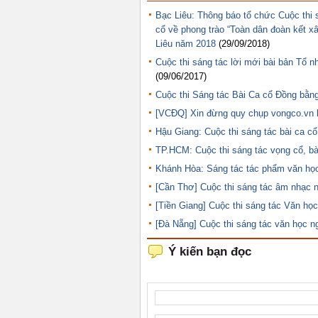
Bạc Liêu: Thông báo tổ chức Cuộc thi s
cổ về phong trào “Toàn dân đoàn kết x
Liêu năm 2018
(29/09/2018)
Cuộc thi sáng tác lời mới bài bản Tổ 
(09/06/2017)
Cuộc thi Sáng tác Bài Ca cổ Đồng bằ
[VCĐQ] Xin đừng quy chụp vongco.vn l
Hậu Giang: Cuộc thi sáng tác bài ca c
TP.HCM: Cuộc thi sáng tác vọng cổ, bài
Khánh Hòa: Sáng tác tác phẩm văn học 
[Cần Thơ] Cuộc thi sáng tác âm nhạc 
[Tiền Giang] Cuộc thi sáng tác Văn họ
[Đà Nẵng] Cuộc thi sáng tác văn học n