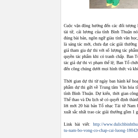
Cuộc vận động hướng đến các đối tượng l
tài tử, cải lương của tỉnh Bình Thuận n
đúng bài bản, ngôn ngữ giàu tính văn học,
là sáng tác mới, chưa đạt các giải thưởng
giả tham gia dự thi với số lượng tác phẩ
quyền tác phẩm khi có tranh chấp. Ban T
tác giả dự thi vi phạm thể lệ; Ban Tổ chứ
đến công chúng dưới mọi hình thức và khô
Thời gian dự thi từ ngày ban hành kế hoạ
phẩm dự thi gửi về Trung tâm Văn hóa tỉ
tỉnh Bình Thuận. Dự kiến, thời gian côn
Thể thao và Du lịch sẽ có quyết định thà
lời mới 20 bài bản Tổ nhạc Tài tử Nam 
xuất sắc nhất trao các giải thưởng gồm 1 gi
Link bài viết:
http://www.dulichbinhthu
tu-nam-bo-vong-co-chap-cai-luong-18042