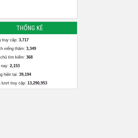
THỐNG KÊ
 truy cập:
3,717
h viếng thăm:
3,349
chủ tìm kiếm:
368
 nay:
2,153
g hiện tại:
39,194
 lượt truy cập:
13,290,953