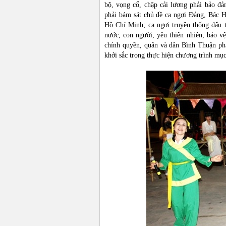
bộ, vọng cổ, chặp cải lương phải bảo đả
phải bám sát chủ đề ca ngợi Đảng, Bác H
Hồ Chí Minh; ca ngợi truyền thống đấu t
nước, con người, yêu thiên nhiên, bảo v
chính quyền, quân và dân Bình Thuận phấ
khởi sắc trong thực hiện chương trình mụ