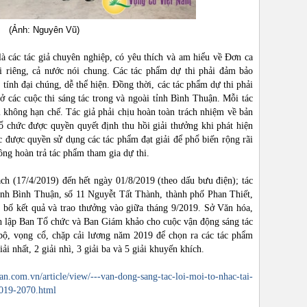
(Ảnh: Nguyên Vũ)
à các tác giả chuyên nghiệp, có yêu thích và am hiểu về Đơn ca
ói riêng, cả nước nói chung. Các tác phẩm dự thi phải đảm bảo
 tính đại chúng, dễ thể hiện. Đồng thời, các tác phẩm dự thi phải
 ở các cuộc thi sáng tác trong và ngoài tỉnh Bình Thuận. Mỗi tác
m không hạn chế. Tác giả phải chịu hoàn toàn trách nhiệm về bản
ổ chức được quyền quyết định thu hồi giải thưởng khi phát hiện
c được quyền sử dụng các tác phẩm đạt giải để phổ biến rộng rãi
ng hoàn trả tác phẩm tham gia dự thi.
ch (17/4/2019) đến hết ngày 01/8/2019 (theo dấu bưu điện); tác
nh Bình Thuận, số 11 Nguyễt Tất Thành, thành phố Phan Thiết,
g bố kết quả và trao thưởng vào giữa tháng 9/2019. Sở Văn hóa,
nh lập Ban Tổ chức và Ban Giám khảo cho cuộc vận động sáng tác
bộ, vọng cổ, chặp cải lương năm 2019 để chọn ra các tác phẩm
ải nhất, 2 giải nhì, 3 giải ba và 5 giải khuyến khích.
an.com.vn/article/view/---van-dong-sang-tac-loi-moi-to-nhac-tai-
019-2070.html