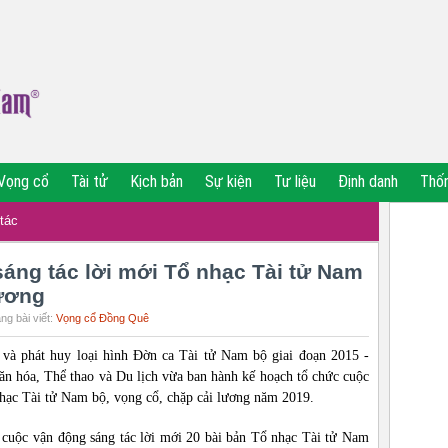
Vọng cổ
Tài tử
Kịch bản
Sự kiện
Tư liệu
Định danh
Thố
tác
áng tác lời mới Tổ nhạc Tài tử Nam
lương
ng bài viết:
Vọng cổ Đồng Quê
 và phát huy loại hình Đờn ca Tài tử Nam bộ giai đoạn 2015 -
ăn hóa, Thể thao và Du lịch vừa ban hành kế hoạch tổ chức cuộc
nhạc Tài tử Nam bộ, vọng cổ, chặp cải lương năm 2019.
 cuộc vận động sáng tác lời mới 20 bài bản Tổ nhạc Tài tử Nam