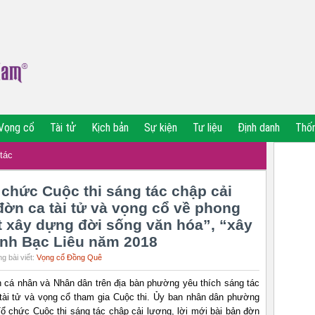
Vọng cổ
Tài tử
Kịch bản
Sự kiện
Tư liệu
Định danh
Thố
tác
 chức Cuộc thi sáng tác chập cải
đờn ca tài tử và vọng cổ về phong
t xây dựng đời sống văn hóa”, “xây
ỉnh Bạc Liêu năm 2018
g bài viết:
Vọng cổ Đồng Quê
n cá nhân và Nhân dân trên địa bàn phường yêu thích sáng tác
 tài tử và vọng cổ tham gia Cuộc thi. Ủy ban nhân dân phường
ổ chức Cuộc thi sáng tác chập cải lương, lời mới bài bản đờn