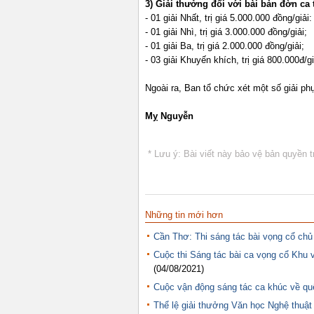
3) Giải thưởng đối với bài bản đờn ca 
- 01 giải Nhất, trị giá 5.000.000 đồng/giải:
- 01 giải Nhì, trị giá 3.000.000 đồng/giải;
- 01 giải Ba, trị giá 2.000.000 đồng/giải;
- 03 giải Khuyến khích, trị giá 800.000đ/gi
Ngoài ra, Ban tổ chức xét một số giải phụ:
Mỵ Nguyễn
* Lưu ý: Bài viết này bảo vệ bản quyền t
Những tin mới hơn
Cần Thơ: Thi sáng tác bài vọng cổ ch
Cuộc thi Sáng tác bài ca vọng cổ Khu
(04/08/2021)
Cuộc vận động sáng tác ca khúc về q
Thể lệ giải thưởng Văn học Nghệ thuật