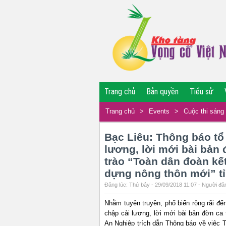
Trang chủ
Bản quyền
Tiểu sử
Trang chủ
>
Events
>
Cuộc thi sáng 
Bạc Liêu: Thông báo tổ
lương, lời mới bài bản 
trào “Toàn dân đoàn kế
dựng nông thôn mới” t
Đăng lúc: Thứ bảy - 29/09/2018 11:07 - Người đăn
Nhằm tuyên truyền, phổ biến rộng rãi đế
chập cải lương, lời mới bài bản đờn ca
An Nghiệp trích dẫn Thông báo về việc T