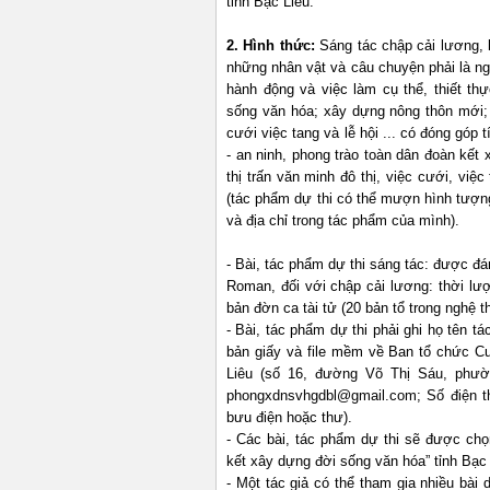
tỉnh Bạc Liêu.
2. Hình thức:
Sáng tác chập cải lương, 
những nhân vật và câu chuyện phải là ngư
hành động và việc làm cụ thể, thiết th
sống văn hóa; xây dựng nông thôn mới; 
cưới việc tang và lễ hội ... có đóng góp 
- an ninh, phong trào toàn dân đoàn kế
thị trấn văn minh đô thị, việc cưới, việ
(tác phẩm dự thi có thể mượn hình tượng
và địa chỉ trong tác phẩm của mình).
- Bài, tác phẩm dự thi sáng tác: được đ
Roman, đối với chập cải lương: thời lượn
bản đờn ca tài tử (20 bản tổ trong nghệ t
- Bài, tác phẩm dự thi phải ghi họ tên tác
bản giấy và file mềm về Ban tổ chức Cuộ
Liêu (số 16, đường Võ Thị Sáu, phườn
phongxdnsvhgdbl@gmail.com; Số điện th
bưu điện hoặc thư).
- Các bài, tác phẩm dự thi sẽ được chọn
kết xây dựng đời sống văn hóa” tỉnh Bạc 
- Một tác giả có thể tham gia nhiều bài