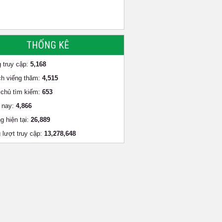
THỐNG KÊ
 truy cập:
5,168
h viếng thăm:
4,515
chủ tìm kiếm:
653
 nay:
4,866
g hiện tại:
26,889
 lượt truy cập:
13,278,648