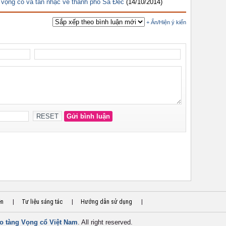
 vọng cổ và tân nhạc về thành phố Sa Đéc
(14/10/2014)
ền
|
Tư liệu sáng tác
|
Hướng dẫn sử dụng
|
o tàng Vọng cổ Việt Nam
. All right reserved.