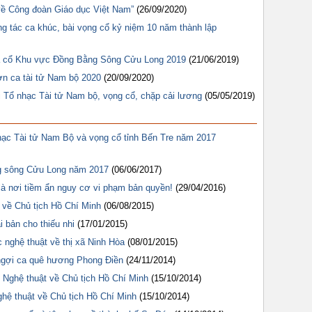
 về Công đoàn Giáo dục Việt Nam”
(26/09/2020)
ng tác ca khúc, bài vọng cổ kỷ niệm 10 năm thành lập
 ca cổ Khu vực Đồng Bằng Sông Cửu Long 2019
(21/06/2019)
n ca tài tử Nam bộ 2020
(20/09/2020)
 Tổ nhạc Tài tử Nam bộ, vọng cổ, chặp cải lương
(05/05/2019)
nhạc Tài tử Nam Bộ và vọng cổ tỉnh Bến Tre năm 2017
ng sông Cửu Long năm 2017
(06/06/2017)
à nơi tiềm ẩn nguy cơ vi phạm bản quyền!
(29/04/2016)
ổ về Chủ tịch Hồ Chí Minh
(06/08/2015)
 bản cho thiếu nhi
(17/01/2015)
nghệ thuật về thị xã Ninh Hòa
(08/01/2015)
ngợi ca quê hương Phong Điền
(24/11/2014)
c Nghệ thuật về Chủ tịch Hồ Chí Minh
(15/10/2014)
ghệ thuật về Chủ tịch Hồ Chí Minh
(15/10/2014)