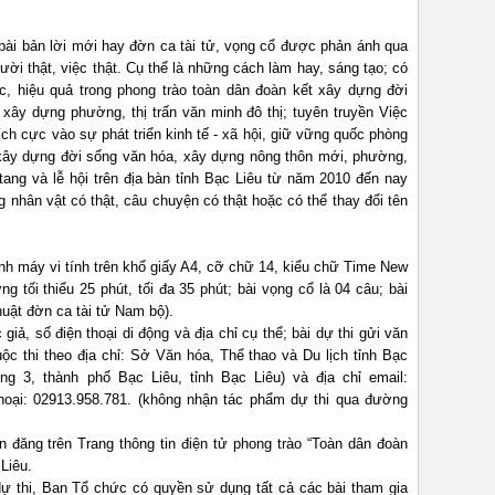
bài bản lời mới hay đờn ca tài tử, vọng cổ được phản ánh qua
ời thật, việc thật. Cụ thể là những cách làm hay, sáng tạo; có
ực, hiệu quả trong phong trào toàn dân đoàn kết xây dựng đời
xây dựng phường, thị trấn văn minh đô thị; tuyên truyền Việc
tích cực vào sự phát triển kinh tế - xã hội, giữ vững quốc phòng
t xây dựng đời sống văn hóa, xây dựng nông thôn mới, phường,
c tang và lễ hội trên địa bàn tỉnh Bạc Liêu từ năm 2010 đến nay
 nhân vật có thật, câu chuyện có thật hoặc có thể thay đổi tên
ánh máy vi tính trên khổ giấy A4, cỡ chữ 14, kiểu chữ Time New
g tối thiểu 25 phút, tối đa 35 phút; bài vọng cổ là 04 câu; bài
huật đờn ca tài tử Nam bộ).
 giả, số điện thoại di động và địa chỉ cụ thể; bài dự thi gửi văn
c thi theo địa chỉ: Sở Văn hóa, Thể thao và Du lịch tỉnh Bạc
g 3, thành phố Bạc Liêu, tỉnh Bạc Liêu) và địa chỉ email:
oại: 02913.958.781. (không nhận tác phẩm dự thi qua đường
 đăng trên Trang thông tin điện tử phong trào “Toàn dân đoàn
Liêu.
 dự thi, Ban Tổ chức có quyền sử dụng tất cả các bài tham gia