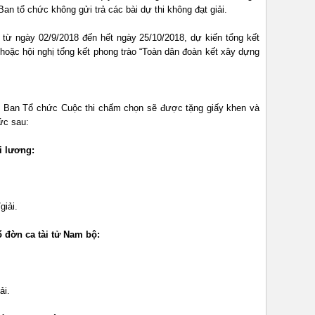
Ban tổ chức không gửi trả các bài dự thi không đạt giải.
 từ ngày 02/9/2018 đến hết ngày 25/10/2018, dự kiến tổng kết
 hoặc hội nghị tổng kết phong trào “Toàn dân đoàn kết xây dựng
c Ban Tổ chức Cuộc thi chấm chọn sẽ được tặng giấy khen và
ức sau:
i lương:
giải.
ổ đờn ca tài tử Nam bộ:
ải.