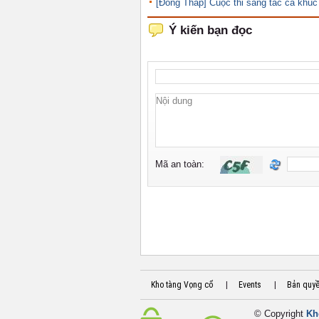
[Đồng Tháp] Cuộc thi sáng tác ca khúc
Kho tàng Vọng cổ
|
Events
|
Bản quy
© Copyright
Kh