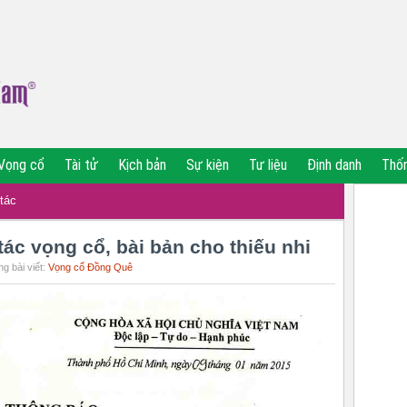
Vọng cổ
Tài tử
Kịch bản
Sự kiện
Tư liệu
Định danh
Thố
tác
ác vọng cổ, bài bản cho thiếu nhi
g bài viết:
Vọng cổ Đồng Quê