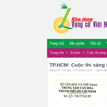
Trang chủ
Bản quyền
Tiểu sử
Trang chủ
>
Events
>
Cuộc thi sáng 
TP.HCM: Cuộc thi sáng t
Đăng lúc: Thứ bảy - 17/01/2015 01:47 - Người đăn