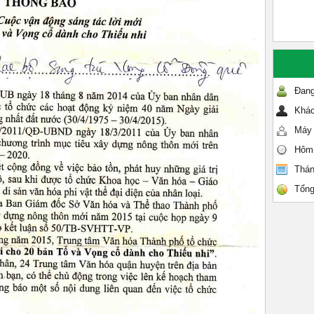
Đang
Khác
Máy 
Hôm
Thán
Tổng