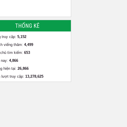
THỐNG KÊ
 truy cập:
5,152
h viếng thăm:
4,499
chủ tìm kiếm:
653
 nay:
4,866
g hiện tại:
26,866
 lượt truy cập:
13,278,625