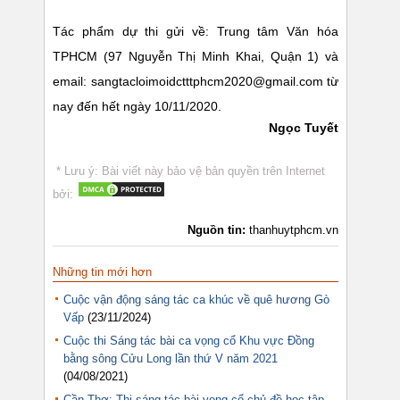
Tác phẩm dự thi gửi về: Trung tâm Văn hóa
TPHCM (97 Nguyễn Thị Minh Khai, Quận 1) và
email: sangtacloimoidctttphcm2020@gmail.com từ
nay đến hết ngày 10/11/2020.
Ngọc Tuyết
* Lưu ý: Bài viết này bảo vệ bản quyền trên Internet
bởi:
Nguồn tin:
thanhuytphcm.vn
Những tin mới hơn
Cuộc vận động sáng tác ca khúc về quê hương Gò
Vấp
(23/11/2024)
Cuộc thi Sáng tác bài ca vọng cổ Khu vực Đồng
bằng sông Cửu Long lần thứ V năm 2021
(04/08/2021)
Cần Thơ: Thi sáng tác bài vọng cổ chủ đề học tập