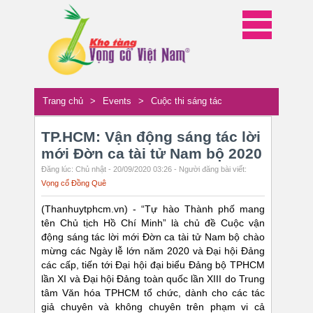
Trang chủ
>
Events
>
Cuộc thi sáng tác
TP.HCM: Vận động sáng tác lời
mới Đờn ca tài tử Nam bộ 2020
Đăng lúc: Chủ nhật - 20/09/2020 03:26 - Người đăng bài viết:
Vọng cổ Đồng Quê
(Thanhuytphcm.vn) - “Tự hào Thành phố mang
tên Chủ tịch Hồ Chí Minh” là chủ đề Cuộc vận
động sáng tác lời mới Đờn ca tài tử Nam bộ chào
mừng các Ngày lễ lớn năm 2020 và Đại hội Đảng
các cấp, tiến tới Đại hội đại biểu Đảng bộ TPHCM
lần XI và Đại hội Đảng toàn quốc lần XIII do Trung
tâm Văn hóa TPHCM tổ chức, dành cho các tác
giả chuyên và không chuyên trên phạm vi cả