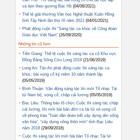
và làm theo gương Bác Hồ
(04/08/2021)
Thể lệ giải thưởng Văn học Nghệ thuật Xuân Hồng
tỉnh Tây Ninh lần thứ III năm 2021
(04/01/2021)
Phát động cuộc thi “Sáng tác ca khúc về Công đoàn
Giáo dục Việt Nam”
(26/09/2020)
Những tin cũ hơn
Tiền Giang: Thể lệ cuộc thi sáng tác ca cổ Khu vực
Đồng Bằng Sông Cửu Long 2019
(21/06/2019)
Long An: Tân An phát động cuộc thi sáng tác ca
khúc, bài vọng cổ kỷ niệm 10 năm thành lập
(05/05/2019)
Bình Thuận: Vận động sáng tác lời mới Tổ nhạc Tài
tử Nam bộ, vọng cổ, chặp cải lương
(05/05/2019)
Bạc Liêu: Thông báo tổ chức Cuộc thi sáng tác chập
cải lương, lời mới bài bản đờn ca tài tử và vọng cổ
về phong trào “Toàn dân đoàn kết xây dựng đời sống
văn hóa”, “xây dựng nông thôn mới” tỉnh Bạc Liêu
năm 2018
(29/09/2018)
Cuộc thi sáng tác lời mới bài bản Tổ nhạc Tài tử