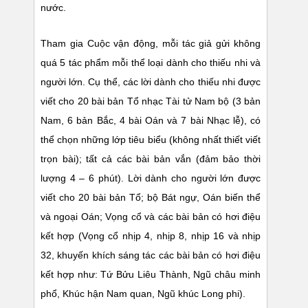
nước.
Tham gia Cuộc vận động, mỗi tác giả gửi không
quá 5 tác phẩm mỗi thể loại dành cho thiếu nhi và
người lớn. Cụ thể, các lời dành cho thiếu nhi được
viết cho 20 bài bản Tổ nhạc Tài tử Nam bộ (3 bản
Nam, 6 bản Bắc, 4 bài Oán và 7 bài Nhạc lễ), có
thể chọn những lớp tiêu biểu (không nhất thiết viết
trọn bài); tất cả các bài bản vắn (đảm bảo thời
lượng 4 – 6 phút). Lời dành cho người lớn được
viết cho 20 bài bản Tổ; bộ Bát ngự, Oán biến thể
và ngoại Oán; Vọng cổ và các bài bản có hơi điệu
kết hợp (Vọng cổ nhịp 4, nhịp 8, nhịp 16 và nhịp
32, khuyến khích sáng tác các bài bản có hơi điệu
kết hợp như: Tứ Bửu Liêu Thành, Ngũ châu minh
phổ, Khúc hận Nam quan, Ngũ khúc Long phi).