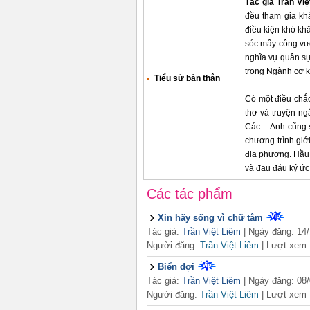
Tác giả
Trần Việ
đều tham gia kh
điều kiện khó kh
sóc mấy công vư
nghĩa vụ quân s
trong Ngành cơ kh
Tiểu sử bản thân
Có một điều chắc 
thơ và truyện ng
Các… Anh cũng sá
chương trình giớ
địa phương. Hầu 
và đau đáu ký ức
Các tác phẩm
Xin hãy sống vì chữ tâm
Tác giả:
Trần Việt Liêm
| Ngày đăng: 14
Người đăng:
Trần Việt Liêm
|
Lượt xem 
Biển đợi
Tác giả:
Trần Việt Liêm
| Ngày đăng: 08
Người đăng:
Trần Việt Liêm
|
Lượt xem 