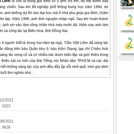
t Liêm
là con út trong gia đình có 5 anh chị em, ba mẹ trước đây
áng chiến. Sau khi tốt nghiệp phổ thông trung học năm 1994, do
ăn, anh không dự thi vào đại học mà ở nhà phụ giúp gia đình, chăm
ờn tạp. Năm 1996, anh tình nguyện nhập ngũ. Sau khi hoàn thành
ự, anh xin vào làm công nhân nhà máy nước đá. Hiện nay anh làm
í và công tác tại Biên Hoà, tỉnh Đồng Nai.
ít người biết là trong hai năm tại ngũ, Trần Việt Liêm đã sáng tác
ắn đăng trên báo Quân khu 9, báo Kiên Giang, tạp chí Chiêu Anh
ng tác vọng cổ và có nhiều bài được biên tập và giới thiệu trong
i thiệu bài ca mới của Đài Tiếng nói Nhân dân TP.HCM và các đài
hết những sáng tác của anh đều đầy ắp nỗi nhớ quê, nhớ gia đình
 tuổi thơ nghèo khó…
/12/2021
: 5253
/08/2021
: 8636