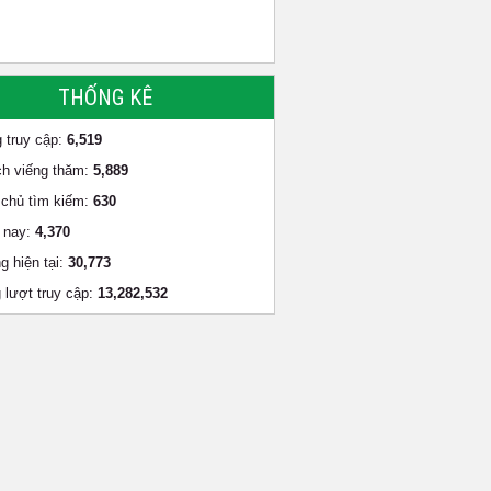
THỐNG KÊ
 truy cập:
6,519
h viếng thăm:
5,889
chủ tìm kiếm:
630
 nay:
4,370
g hiện tại:
30,773
 lượt truy cập:
13,282,532