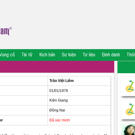
Vọng cổ
Tài tử
Kịch bản
Sự kiện
Tư liệu
Định danh
Thố
Trần Việt Liêm
01/01/1976
Kiên Giang
Đồng Nai
sơ
Đã xác minh