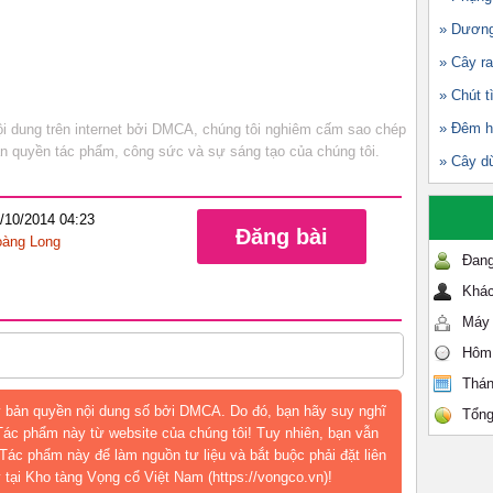
» Dương
» Cây ra
» Chút t
» Đêm h
 dung trên internet bởi DMCA, chúng tôi nghiêm cấm sao chép
bản quyền tác phẩm, công sức và sự sáng tạo của chúng tôi.
» Cây d
2/10/2014 04:23
Đăng bài
àng Long
Đang
Khác
Máy 
Hôm
Thán
 bản quyền nội dung số bởi DMCA. Do đó, bạn hãy suy nghĩ
Tổng
 Tác phẩm này từ website của chúng tôi! Tuy nhiên, bạn vẫn
Tác phẩm này để làm nguồn tư liệu và bắt buộc phải đặt liên
 tại Kho tàng Vọng cổ Việt Nam (https://vongco.vn)!