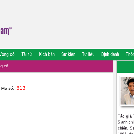
Vọng cổ
Tài tử
Kịch bản
Sự kiện
Tư liệu
Định danh
Thố
g cổ
813
| Mã số:
Tác giả
5 anh ch
chiến. S