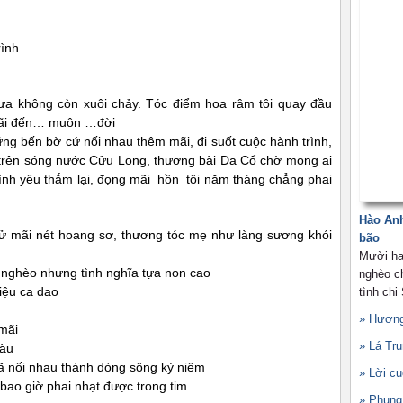
rình
ưa không còn xuôi chảy. Tóc điểm hoa râm tôi quay đầu
 mãi đến… muôn …đời
ững bến bờ cứ nối nhau thêm mãi, đi suốt cuộc hành trình,
trên sóng nước Cửu Long, thương bài Dạ Cổ chờ mong ai
tình yêu thắm lại, đọng mãi hồn tôi năm tháng chẳng phai
Hào Anh
ử mãi nét hoang sơ, thương tóc mẹ như làng sương khói
bão
Mười ha
nghèo nhưng tình nghĩa tựa non cao
nghèo ch
iệu ca dao
tình chi
» Hương
mãi
» Lá Tr
màu
ã nối nhau thành dòng sông kỷ niêm
» Lời c
 bao giờ phai nhạt được trong tim
» Phụng