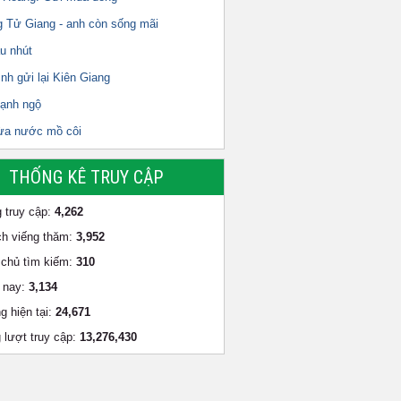
 Tử Giang - anh còn sống mãi
u nhút
ình gửi lại Kiên Giang
ạnh ngộ
ừa nước mồ côi
THỐNG KÊ TRUY CẬP
 truy cập:
4,262
h viếng thăm:
3,952
chủ tìm kiếm:
310
 nay:
3,134
g hiện tại:
24,671
 lượt truy cập:
13,276,430