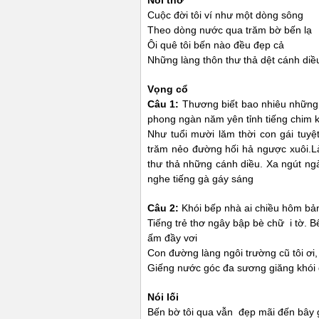
Nói thơ
Cuộc đời tôi ví như một dòng sông
Theo dòng nước qua trăm bờ bến lạ
Ôi quê tôi bến nào đều đẹp cả
Những làng thôn thư thả dệt cánh diề
Vọng cổ
Câu 1:
Thương biết bao nhiêu những
phong ngàn năm yên tỉnh tiếng chim 
Như tuổi mười lăm thời con gái tuyệ
trăm nẻo đường hối hả ngược xuôi.L
thư thả những cánh diều. Xa ngút ng
nghe tiếng gà gáy sáng
Câu 2:
Khói bếp nhà ai chiều hôm bản
Tiếng trẻ thơ ngây bập bè chữ i tờ. 
ấm đầy vơi
Con đường làng ngôi trường cũ tôi ơi,
Giếng nước góc đa sương giăng khói 
Nói lối
Bến bờ tôi qua vẫn đẹp mãi đến bây 