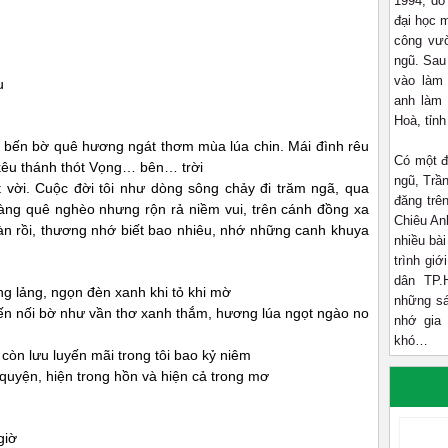
1994, do
đại học 
công vườ
ngũ. Sau
vào làm
u
anh làm 
Hoà, tỉnh
 bến bờ quê hương ngát thơm mùa lúa chin. Mái đình rêu
Có một đi
kêu thánh thót Vọng… bên… trời
ngũ, Trần
t vời. Cuộc đời tôi như dòng sông chảy đi trăm ngã, qua
đăng trê
àng quê nghèo nhưng rộn rả niềm vui, trên cánh đồng xa
Chiêu An
àn rồi, thương nhớ biết bao nhiêu, nhớ những canh khuya
nhiều bài
trình giớ
dân TP.
g lảng, ngọn đèn xanh khi tỏ khi mờ
những sá
Bến nối bờ như vần thơ xanh thắm, hương lúa ngọt ngào no
nhớ gia
khó…
 còn lưu luyến mãi trong tôi bao kỷ niêm
quyện, hiện trong hồn và hiện cả trong mơ
giờ