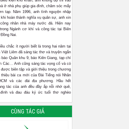
 điều kiện khó khăn, anh không dự thi vào
mà ở nhà phụ giúp gia đình, chăm sóc mấy
n tạp. Năm 1996, anh tình nguyện nhập
 khi hoàn thành nghĩa vụ quân sự, anh xin
 công nhân nhà máy nước đá. Hiện nay
trong Ngành cơ khí và công tác tại Biên
 Đồng Nai.
ều chắc ít người biết là trong hai năm tại
 Việt Liêm đã sáng tác thơ và truyện ngắn
n báo Quân khu 9, báo Kiên Giang, tạp chí
h Các… Anh cũng sáng tác vọng cổ và có
 được biên tập và giới thiệu trong chương
i thiệu bài ca mới của Đài Tiếng nói Nhân
HCM và các đài địa phương. Hầu hết
ng tác của anh đều đầy ắp nỗi nhớ quê,
 đình và đau đáu ký ức tuổi thơ nghèo
CÙNG TÁC GIẢ