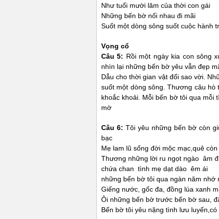
Như tuổi mười lăm của thời con gái
Những bến bờ nối nhau đi mãi
Suốt một dòng sông suốt cuộc hành t
Vọng cổ
Câu 5:
Rồi một ngày kia con sông x
nhìn lại những bến bờ yêu vẫn đẹp
Dẫu cho thời gian vật đổi sao vời. Nh
suốt một dòng sông. Thương câu hò 
khoắc khoải. Mỗi bến bờ tôi qua mỗi 
mờ
Câu 6:
Tôi yêu những bến bờ còn gi
bạc
Mẹ lam lũ sống đời mộc mạc,quê còn 
Thương những lời ru ngọt ngào âm đ
chứa chan tình mẹ dạt dào êm ái
những bến bờ tôi qua ngàn năm nhớ 
Giếng nước, gốc đa, đồng lúa xanh 
Ôi những bến bờ trước bến bờ sau, đ
Bến bờ tôi yêu nặng tình lưu luyến,có