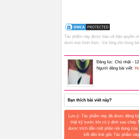
Tác phẩm này được bảo vệ bản quyền nội
dưới mọi hình thức. Vui lòng tôn trọng 
Đăng lúc: Chủ nhật - 1
Người đăng bài viết:
Ho
Bạn thích bài viết này?
Lưu ý: Tác phẩm này đã được đăng ký
thật kỹ trước khi có ý định sao chép
được trích dẫn một phần nội dung của 
kết đến link gốc Tác phẩm này