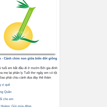
 - Cánh chim non giữa biển đời giông
i tuổi em bắt đầu đi ở mướn Bởi gia đình
a mẹ lại phân ly Tuổi thơ ngây em có tội
 Sao phải chịu cảnh đọa đày thê thảm
 vị quê
ung Quân
uối cho em
 Hoàng: Gửi mùa đông