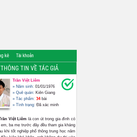
ng kê
Tài khoản
THÔNG TIN VỀ TÁC GIẢ
Trần Việt Liêm
» Năm sinh:
01/01/1976
» Quê quán:
Kiên Giang
» Tác phẩm:
34
bài
» Tình trạng:
Đã xác minh
Trần Việt Liêm
là con út trong gia đình có
ị em, ba mẹ trước đây đều tham gia kháng
au khi tốt nghiệp phổ thông trung học năm