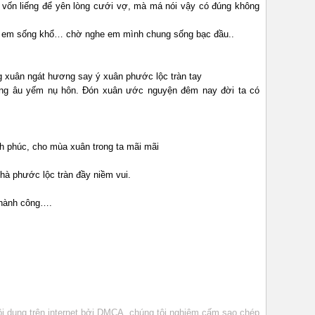
vốn liếng để yên lòng cưới vợ, mà má nói vậy có đúng không
n em sống khổ… chờ nghe em mình chung sống bạc đầu..
 xuân ngát hương say ý xuân phước lộc tràn tay
ồng âu yếm nụ hôn. Đón xuân ước nguyện đêm nay đời ta có
h phúc, cho mùa xuân trong ta mãi mãi
à phước lộc tràn đầy niềm vui.
thành công….
 dung trên internet bởi DMCA, chúng tôi nghiêm cấm sao chép