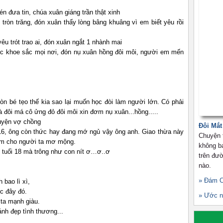
n đưa tin, chúa xuân giáng trần thật xinh
tròn trăng, đón xuân thấy lòng bâng khuâng vì em biết yêu rồi
êu trót trao ai, đón xuân ngắt 1 nhành mai
c khoe sắc mọi nơi, đón nụ xuân hồng đôi môi, người em mến
còn bé tẹo thế kia sao lại muốn học đòi làm người lớn. Có phải
 đôi má cô ửng đỏ đôi môi xin đơm nụ xuân...hồng.....
huyện vợ chồng
Đôi Mắt
16, ông còn thức hay đang mớ ngủ vậy ông anh. Giao thừa này
Chuyện t
hớm cho người ta mơ mộng.
không b
, tuổi 18 mà trông như con nít ơ…ơ..ơ
trên đườ
nào.
» Đám 
bao lì xì,
ộc đây đó.
» Ước n
 ta mạnh giàu.
nh đẹp tình thương...