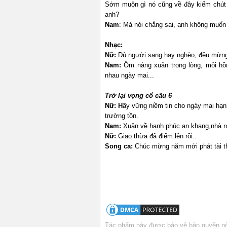
Sớm muộn gì nó cũng về đây kiếm chút 
anh?
Nam
: Má nói chẳng sai, anh không muố
Nhạc:
Nữ:
Dù người sang hay nghèo, đều mừng
Nam:
Ôm nàng xuân trong lòng, môi h
nhau ngày mai...
Trở lại vọng cổ câu 6
Nữ: H
ãy vững niềm tin cho ngày mai hạn
trường tồn.
Nam:
Xuân về hạnh phúc an khang,nhà nh
Nữ:
Giao thừa đã điểm lên rồi..
Song ca:
Chúc mừng năm mới phát tài 
Tác phẩm này được bảo vệ bản quyền nội