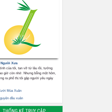
 Người Xưa
ình của tôi, tan vỡ từ lâu rồi, tưởng
ao giờ còn nhớ. Nhưng bỗng một hôm,
ng ra phố thị tôi gặp người yêu ngày
Cưới Mùa Xuân
guyện đầu xuân
THỐNG KÊ TRUY CẬP