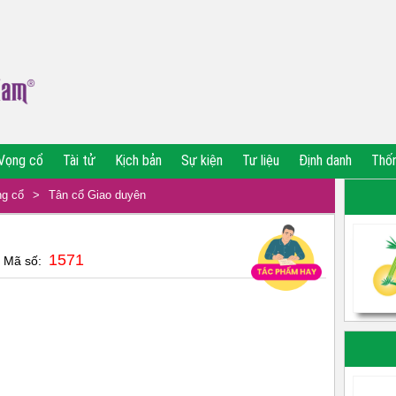
Vọng cổ
Tài tử
Kịch bản
Sự kiện
Tư liệu
Định danh
Thố
g cổ
>
Tân cổ Giao duyên
1571
| Mã số: