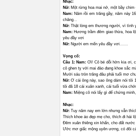
Nhạc:
Nữ:
Một rừng hoa mai nở, một bầy chim é
Nam:
Năm rồi em trăng gầy, năm này 16 
chăng...
Nữ:
Thật lòng em thương người, vì tình y
Nam:
Hương trầm đêm giao thừa, hoa lộ
yêu đầy vơi
Nữ:
Người em mến yêu đầy vơi.......
Vọng cổ:
Câu 1:
Nam:
Ơi! Cô bé dỗi hờn kia ơi, 
cô ghen tỵ với mai đào đang khoe sắc mà
Mười sáu tròn trăng đâu phải tuổi mơ c
Nữ:
Ơ cái ông này, sao ông dám nói tôi 
tôi đã 18 cái xuân xanh, cái tuổi vừa c
Nam:
Miệng cô nói lấy gì để chứng minh
Nhạc:
Nữ:
Tuy năm nay em lớn nhưng vẫn thích 
Thích khoe áo đẹp mẹ cho, thích đi hái l
Đêm xuân thiêng xin khấn, cho đất nước
Ước mơ giấc mộng uyên ương, có đôi cá