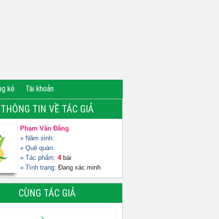
ng kê
Tài khoản
THÔNG TIN VỀ TÁC GIẢ
Phạm Văn Đằng
» Năm sinh:
» Quê quán:
» Tác phẩm:
4
bài
» Tình trạng:
Đang xác minh
CÙNG TÁC GIẢ