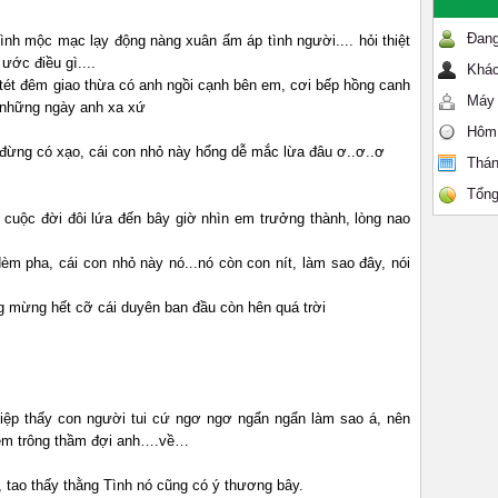
Đang
ình mộc mạc lạy động nàng xuân ấm áp tình người.... hỏi thiệt
ớc điều gì....
Khác
tét đêm giao thừa có anh ngồi cạnh bên em, cơi bếp hồng canh
Máy 
 những ngày anh xa xứ
Hôm
g đừng có xạo, cái con nhỏ này hổng dễ mắc lừa đâu ơ..ơ..ơ
Thán
Tổng
 cuộc đời đôi lứa đến bây giờ nhìn em trưởng thành, lòng nao
èm pha, cái con nhỏ này nó...nó còn con nít, làm sao đây, nói
g mừng hết cỡ cái duyên ban đầu còn hên quá trời
iệp thấy con người tui cứ ngơ ngơ ngẩn ngẩn làm sao á, nên
 đêm trông thầm đợi anh….về…
 tao thấy thằng Tình nó cũng có ý thương bây.