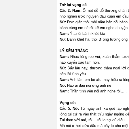
Trở lại vọng cổ
Câu 2:
Nam:
Ôi nét dễ dễ thương chân t
nhỏ nghen ước nguyện đầu xuân em cầu ư
Nữ:
Đơn giản thôi mỗi năm bên nồi bánh 
bánh cùng em nè rồi kể em nghe chuyện
Nam:
Ý…nồi bánh khét kìa
Nữ
: Bánh khét hả, thôi đi ông tướng ôn
LÝ ĐÊM TRĂNG
Nam:
Nhạc lòng reo vui, xuân thắm tươi
nao xuyến xao tâm hồn.
Nữ:
Bấy lâu nay, thương thầm ngại lời d
nên lời tình yêu.
Nam:
Anh lầm em bé xíu, nay hiểu ra lòn
Nữ:
Nào ai đâu nói ưng anh nè
Nam:
Thần tình yêu nói anh nghe rồi…..
Vọng cổ:
Câu 5: Nữ:
Từ ngày anh xa quê lập ngh
lòng tui cứ ra vào thất thỉu ngày ngóng
Tui than với má, rồi… rồi lo sợ đủ điều,
Má nói ơ hơi sức đâu mà bây lo cho mệt,