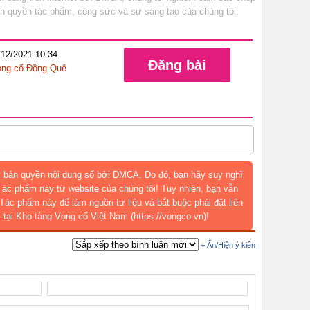
bản quyền tác phẩm, công sức và sự sáng tạo của chúng tôi.
/12/2021 10:34
Đăng bài
ng cổ Đồng Quê
 bản quyền nội dung số bởi DMCA. Do đó, bạn hãy suy nghĩ
 Tác phẩm này từ website của chúng tôi! Tuy nhiên, bạn vẫn
Tác phẩm này để làm nguồn tư liệu và bắt buộc phải đặt liên
 tại Kho tàng Vọng cổ Việt Nam (https://vongco.vn)!