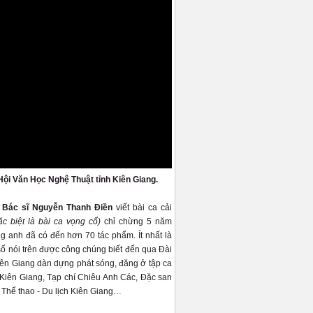
Hội Văn Học Nghệ Thuật tỉnh Kiên Giang.
- Bác sĩ Nguyễn Thanh Điền
viết bài ca cải
ặc biệt là bài ca vọng cổ)
chỉ chừng 5 năm
g anh đã có đến hơn 70 tác phẩm. Ít nhất là
số nói trên được công chúng biết đến qua Đài
n Giang dàn dựng phát sóng, đăng ở tập ca
iên Giang, Tạp chí Chiêu Anh Các, Đặc san
 Thể thao - Du lịch Kiên Giang…