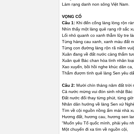
Làm rạng danh non sông Việt Nam.
VỌNG CỔ
Câu 1:
Khi đến cổng làng lòng rộn r
Nhìn thấy một làng quê rạng rỡ sắc 
Lối nhỏ quanh co xanh thẵm lũy tre là
Từng hàng cau xanh, xanh màu đất n
Từng con đường làng rộn rã niềm vui(
Xuân đang về đất nước càng thắm tươ
Xuân quê Bác chan hòa tình nhân loại
Xao xuyến, bồi hồi nghe khúc dân ca,
Thắm đượm tình quê làng Sen yêu dấ
Câu 2:
Mười chín tháng năm đất trời 
Cả nước mừng vui đón sinh nhật Bác
Đất nước đổi thay từng phút, từng giờ
Nhân dân hướng về làng Sen xứ Ngh
Tìm về cội nguồn nồng ấm mái nhà xư
Hương đất, hương cau, hương sen lan
“Muốn yêu Tổ quốc mình, phải yêu nh
Một chuyến đi xa tìm về nguồn cội,