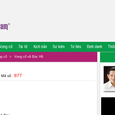
Vọng cổ
Tài tử
Kịch bản
Sự kiện
Tư liệu
Định danh
Thố
g cổ
>
Vọng cổ về Bác Hồ
877
| Mã số: