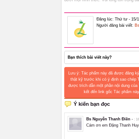
Đăng lúc: Thứ tư - 15/
Người đăng bài viết:
Bs
Bạn thích bài viết này?
Lưu ý: Tác phẩm này đã được đăng ký
thật kỹ trước khi có ý định sao chép
được trích dẫn một phần nội dung của 
kết đến link gốc Tác phẩm này