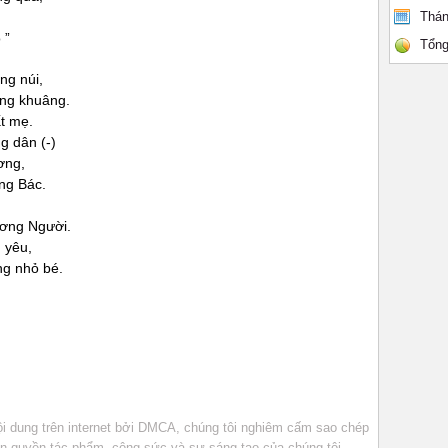
Thán
 ”
Tổng
ng núi,
âng khuâng.
t mẹ.
g dân (-)
ơng,
ng Bác.
ương Người.
 yêu,
ng nhỏ bé.
 dung trên internet bởi DMCA, chúng tôi nghiêm cấm sao chép
bản quyền tác phẩm, công sức và sự sáng tạo của chúng tôi.