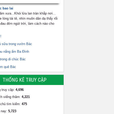
c bao lai
ăm xưa...Khói lửa lan tràn khắp nơi...
 lòng tái tê, nhìn muôn dân dạ thấy rối
đau đớn ngút trời, làm cách nào cho
!
ú sữa trong vườn Bác
hu nắng ấm Ba Đình
trong di chúc Bác
ăm quê Bác
THỐNG KÊ TRUY CẬP
 truy cập:
4,696
h viếng thăm:
4,221
chủ tìm kiếm:
475
 nay:
5,723