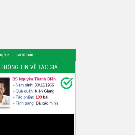
ng kê
Tài khoản
THÔNG TIN VỀ TÁC GIẢ
BS Nguyễn Thanh Điền
» Năm sinh:
30/12/1966
» Quê quán:
Kiên Giang
» Tác phẩm:
199
bài
» Tình trạng:
Đã xác minh