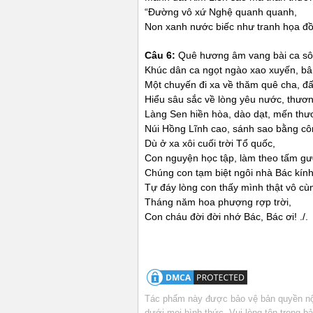
“Đường vô xứ Nghệ quanh quanh,
Non xanh nước biếc như tranh họa đồ
Câu 6:
Quê hương âm vang bài ca sô
Khúc dân ca ngọt ngào xao xuyến, b
Một chuyến đi xa về thăm quê cha, đấ
Hiểu sâu sắc về lòng yêu nước, thươn
Làng Sen hiền hòa, dào dạt, mến thư
Núi Hồng Lĩnh cao, sánh sao bằng cô
Dù ở xa xôi cuối trời Tổ quốc,
Con nguyện học tập, làm theo tấm g
Chúng con tạm biệt ngôi nhà Bác kính
Tự đáy lòng con thấy mình thật vô cù
Tháng năm hoa phượng rợp trời,
Con cháu đời đời nhớ Bác, Bác ơi! ./.
Tác phẩm này được bảo vệ bản quyền nội
dưới mọi hình thức. Vui lòng tôn trọng 