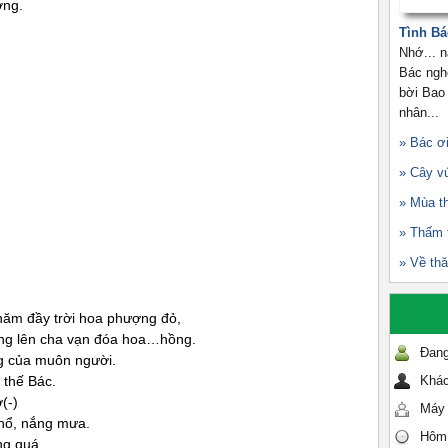
ơng.
Tình Bá
Nhớ... n
Bác nghe
bời Bao 
nhân...
» Bác ơi
» Cây v
» Mùa t
» Thấm 
» Về th
 năm đầy trời hoa phượng đỏ,
ng lên cha vạn đóa hoa…hồng.
Đang
ng của muôn người.
 thế Bác.
Khác
(-)
Máy 
khổ, nắng mưa.
Hôm
ng quá,