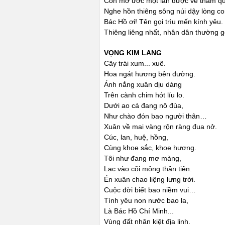
Con mơ ước một lần được về thăm qu
Nghe hồn thiêng sông núi dậy lòng co
Bác Hồ ơi! Tên gọi trìu mến kính yêu.
Thiêng liêng nhất, nhân dân thường g
VỌNG KIM LANG
Cây trái xum... xuê.
Hoa ngát hương bên đường.
Ánh nắng xuân dịu dàng
Trên cành chim hót líu lo.
Dưới ao cá đang nô đùa,
Như chào đón bao người thân…
Xuân về mai vàng rộn ràng đua nở.
Cúc, lan, huệ, hồng,
Cùng khoe sắc, khoe hương.
Tôi như đang mơ màng,
Lạc vào cõi mộng thần tiên.
Én xuân chao liệng lưng trời.
Cuộc đời biết bao niềm vui…
Tình yêu non nước bao la,
Là Bác Hồ Chí Minh...
Vùng đất nhân kiệt địa linh.