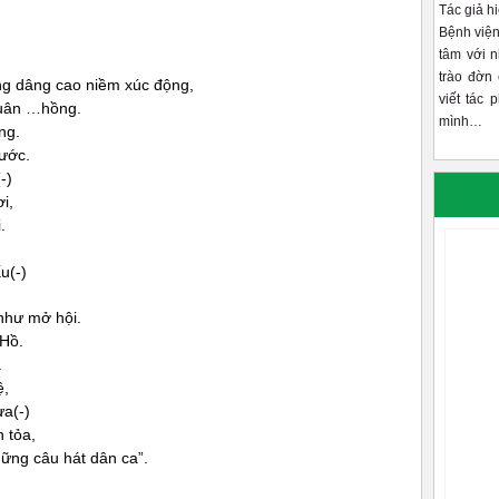
Tác giả h
Bệnh viện
tâm với 
trào đờn 
àng dâng cao niềm xúc động,
viết tác 
xuân …hồng.
mình…
ng.
ước.
-)
i,
.
u(-)
như mở hội.
 Hồ.
.
ệ,
a(-)
 tỏa,
ững câu hát dân ca”.