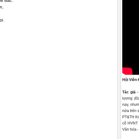
ê Bác.
n,
ọi.
Hội Viên 
Tác giả 
lương
(Đ
nay, nhưn
nửa trên 
PT&TH Kiê
cổ HVNT K
Văn hóa -