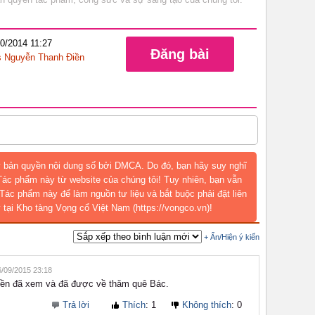
10/2014 11:27
Đăng bài
 Nguyễn Thanh Điền
 bản quyền nội dung số bởi DMCA. Do đó, bạn hãy suy nghĩ
 Tác phẩm này từ website của chúng tôi! Tuy nhiên, bạn vẫn
Tác phẩm này để làm nguồn tư liệu và bắt buộc phải đặt liên
 tại Kho tàng Vọng cổ Việt Nam (https://vongco.vn)!