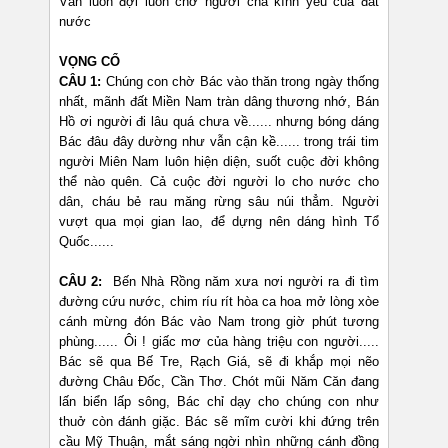
Vẫn luôn đợi luôn chờ người cha kính yêu của đất
nước
VỌNG CỔ
CÂU 1:
Chúng con chờ Bác vào thăn trong ngày thống
nhất, mãnh đất Miền Nam tràn dâng thương nhớ, Bán
Hồ ơi người đi lâu quá chưa về...... nhưng bóng dáng
Bác đâu đây dường như vẫn cận kề...... trong trái tim
người Miên Nam luôn hiện diện, suốt cuộc đời không
thể nào quên. Cả cuộc đời người lo cho nước cho
dân, cháu bẻ rau măng rừng sâu núi thẳm. Người
vượt qua mọi gian lao, để dựng nên dáng hình Tổ
Quốc......
CÂU 2:
Bến Nhà Rồng năm xưa nơi người ra đi tìm
đường cứu nước, chim ríu rít hòa ca hoa mở lòng xòe
cánh mừng đón Bác vào Nam trong giờ phút tương
phùng...... Ôi ! giấc mơ của hàng triệu con người.....
Bác sẽ qua Bế Tre, Rạch Giá, sẽ đi khắp mọi nẽo
đường Châu Đốc, Cần Thơ. Chót mũi Năm Căn đang
lấn biển lấp sông, Bác chỉ dạy cho chúng con như
thuở còn đánh giặc. Bác sẽ mĩm cười khi đứng trên
cầu Mỹ Thuận, mắt sáng ngời nhìn những cánh đồng