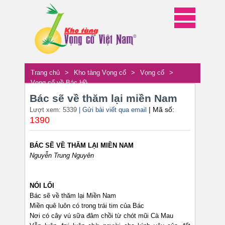
Trang chủ
>
Kho tàng Vọng cổ
>
Vọng cổ
>
Vọng cổ về Bác Hồ
Bác sẽ về thăm lại miền Nam
| Mã số:
Lượt xem: 5339
| Gửi bài viết qua email
1390
BÁC SẼ VỀ THĂM LẠI MIỀN NAM
Nguyễn Trung Nguyên
NÓI LỐI
Bác sẽ về thăm lại Miền Nam
Miền quê luôn có trong trái tim của Bác
Nơi có cây vú sữa đâm chồi từ chót mũi Cà Mau