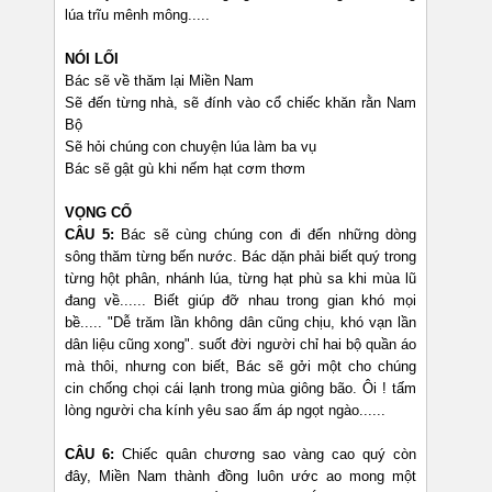
lúa trĩu mênh mông.....
NÓI LỐI
Bác sẽ về thăm lại Miền Nam
Sẽ đến từng nhà, sẽ đính vào cổ chiếc khăn rằn Nam
Bộ
Sẽ hỏi chúng con chuyện lúa làm ba vụ
Bác sẽ gật gù khi nếm hạt cơm thơm
VỌNG CỔ
CÂU 5:
Bác sẽ cùng chúng con đi đến những dòng
sông thăm từng bến nước. Bác dặn phải biết quý trong
từng hột phân, nhánh lúa, từng hạt phù sa khi mùa lũ
đang về...... Biết giúp đỡ nhau trong gian khó mọi
bề..... "Dễ trăm lần không dân cũng chịu, khó vạn lần
dân liệu cũng xong". suốt đời người chỉ hai bộ quần áo
mà thôi, nhưng con biết, Bác sẽ gởi một cho chúng
cin chống chọi cái lạnh trong mùa giông bão. Ôi ! tấm
lòng người cha kính yêu sao ấm áp ngọt ngào......
CÂU 6:
Chiếc quân chương sao vàng cao quý còn
đây, Miền Nam thành đồng luôn ước ao mong một