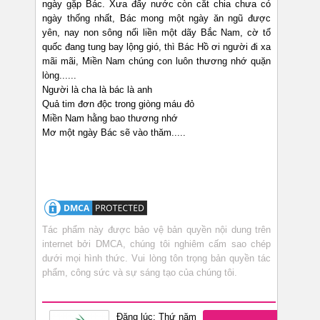
ngày gặp Bác. Xưa đấy nước còn cắt chia chưa có
ngày thống nhất, Bác mong một ngày ăn ngũ được
yên, nay non sông nối liền một dãy Bắc Nam, cờ tổ
quốc đang tung bay lộng gió, thì Bác Hồ ơi người đi xa
mãi mãi, Miền Nam chúng con luôn thương nhớ quặn
lòng......
Người là cha là bác là anh
Quả tim đơn độc trong giòng máu đỏ
Miền Nam hằng bao thương nhớ
Mơ một ngày Bác sẽ vào thăm.....
Tác phẩm này được bảo vệ bản quyền nội dung trên
internet bởi DMCA, chúng tôi nghiêm cấm sao chép
dưới mọi hình thức. Vui lòng tôn trọng bản quyền tác
phẩm, công sức và sự sáng tạo của chúng tôi.
Đăng lúc: Thứ năm