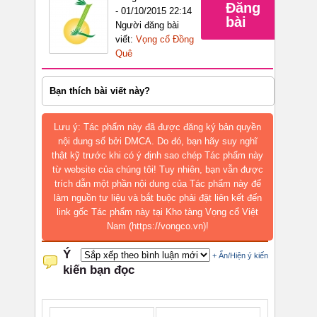
Đăng
- 01/10/2015 22:14
bài
Người đăng bài
viết:
Vọng cổ Đồng
Quê
Bạn thích bài viết này?
Lưu ý: Tác phẩm này đã được đăng ký bản quyền
nội dung số bởi DMCA. Do đó, bạn hãy suy nghĩ
thật kỹ trước khi có ý định sao chép Tác phẩm này
từ website của chúng tôi! Tuy nhiên, bạn vẫn được
trích dẫn một phần nội dung của Tác phẩm này để
làm nguồn tư liệu và bắt buộc phải đặt liên kết đến
link gốc Tác phẩm này tại Kho tàng Vọng cổ Việt
Nam (https://vongco.vn)!