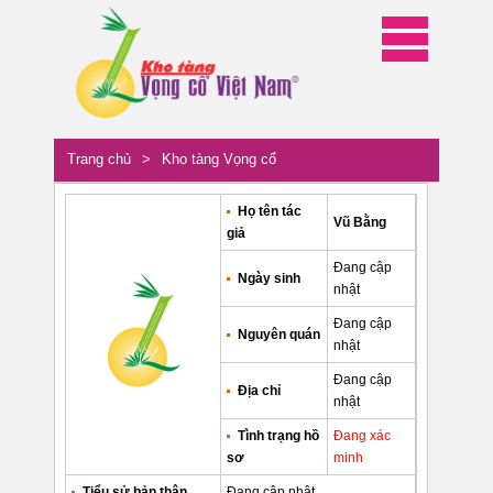
Trang chủ
>
Kho tàng Vọng cổ
Họ tên tác
Vũ Bằng
giả
Đang cập
Ngày sinh
nhật
Đang cập
Nguyên quán
nhật
Đang cập
Địa chỉ
nhật
Tình trạng hồ
Đang xác
sơ
minh
Tiểu sử bản thân
Đang cập nhật