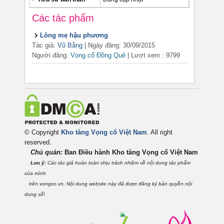
Các tác phẩm
Lòng mẹ hậu phương
Tác giả:
Vũ Bằng
| Ngày đăng: 30/09/2015
Người đăng:
Vọng cổ Đồng Quê
|
Lượt xem : 9799
© Copyright
Kho tàng Vọng cổ Việt Nam
. All right
reserved.
Chủ quản:
Ban Điều hành Kho tàng Vọng cổ Việt
Nam
Lưu ý:
Các tác giả hoàn toàn chịu trách nhiệm về nội dung tác phẩm
của mình
trên vongco.vn. Nội dung website này đã được đăng ký bản quyền nội
dung số!