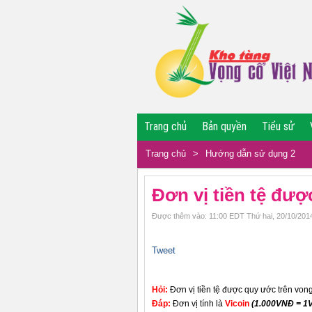
Trang chủ
Bản quyền
Tiểu sử
Trang chủ
>
Hướng dẫn sử dụng 2
Đơn vị tiền tệ đư
Được thêm vào: 11:00 EDT Thứ hai, 20/10/201
Tweet
Hỏi:
Đơn vị tiền tệ được quy ước trên von
Đáp:
Đơn vị tính là
Vicoin
(1.000VNĐ = 1V