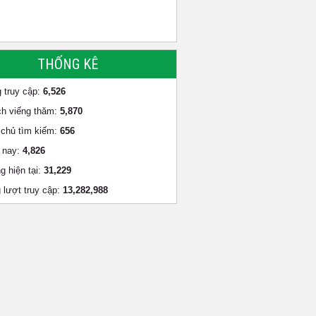
THỐNG KÊ
 truy cập:
6,526
h viếng thăm:
5,870
chủ tìm kiếm:
656
 nay:
4,826
g hiện tại:
31,229
 lượt truy cập:
13,282,988