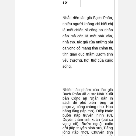
sơ
Nhắc đến tác giả Bạch Phần,
nhiều người không chỉ biết chị
là một chiến sĩ công an nhân
dân mà còn là một nhà văn,
nhà thơ, tác giả của những bài
ca vọng cổ mang tính chính trị,
tính giáo dục, thắm đượm tình
yêu thương, hơi thở của cuộc
sống.
Nhiều tác phẩm của tác giả
Bạch Phần đã được Nhà Xuất
bản Công an Nhân dân in
sách để phổ biến rộng rãi
phục vụ công chúng như: Hoa
bằng lăng (tập thơ), Điệp khúc
buồn (tập truyện hình sự),
Duyên thắm tình xuân (bài ca
vọng cổ), Bước ngoặt cuộc
đời (tập truyện hình sự), Tiếng
lòng (tập thơ), Chuyện tình