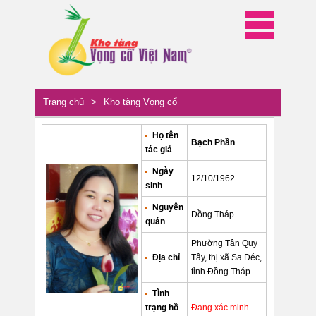
Trang chủ
>
Kho tàng Vọng cổ
Họ tên
Bạch Phần
tác giả
Ngày
12/10/1962
sinh
Nguyên
Đồng Tháp
quán
Phường Tân Quy
Địa chỉ
Tây, thị xã Sa Đéc,
tỉnh Đồng Tháp
Tình
trạng hồ
Đang xác minh