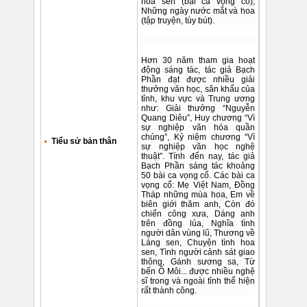
hoa sen (bài ca vọng cổ),
Những ngày nước mắt và hoa
(tập truyện, tùy bút).
Hơn 30 năm tham gia hoạt
động sáng tác, tác giả Bạch
Phần đạt được nhiều giải
thưởng văn học, sân khấu của
tỉnh, khu vực và Trung ương
như: Giải thưởng “Nguyễn
Quang Diêu”, Huy chương “Vì
sự nghiệp văn hóa quần
chúng”, Kỷ niệm chương “Vì
Tiểu sử bản thân
sự nghiệp văn học nghệ
thuật”. Tính đến nay, tác giả
Bạch Phần sáng tác khoảng
50 bài ca vọng cổ. Các bài ca
vọng cổ: Mẹ Việt Nam, Đồng
Tháp những mùa hoa, Em về
biên giới thăm anh, Còn đó
chiến công xưa, Dáng anh
trên đồng lúa, Nghĩa tình
người dân vùng lũ, Thương về
Láng sen, Chuyện tình hoa
sen, Tình người cảnh sát giao
thông, Gánh sương sa, Từ
bến Ô Môi... được nhiều nghệ
sĩ trong và ngoài tỉnh thể hiện
rất thành công.