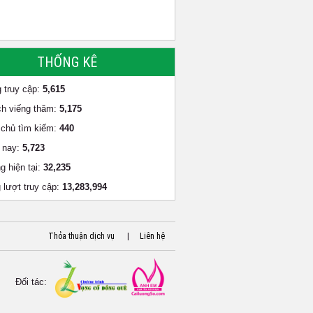
THỐNG KÊ
 truy cập:
5,615
h viếng thăm:
5,175
chủ tìm kiếm:
440
 nay:
5,723
g hiện tại:
32,235
 lượt truy cập:
13,283,994
Thỏa thuận dịch vụ
|
Liên hệ
Đối tác: