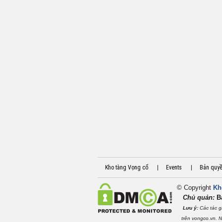
Kho tàng Vọng cổ
|
Events
|
Bản quy
© Copyright
Kh
Chủ quản:
B
Lưu ý:
Các tác g
trên vongco.vn. Nộ