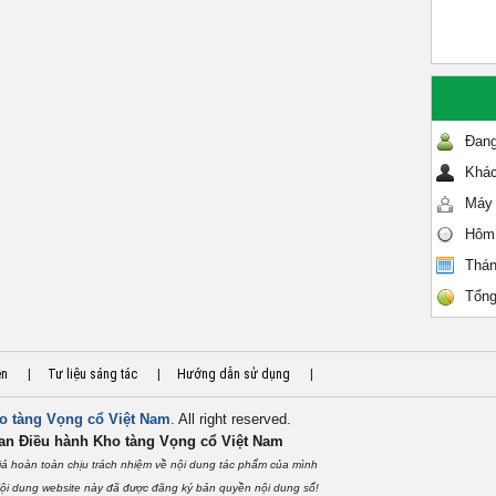
Đang
Khác
Máy 
Hôm
Thán
Tổng
ền
|
Tư liệu sáng tác
|
Hướng dẫn sử dụng
|
o tàng Vọng cổ Việt Nam
. All right reserved.
an Điều hành Kho tàng Vọng cổ Việt
Nam
iả hoàn toàn chịu trách nhiệm về nội dung tác phẩm của mình
i dung website này đã được đăng ký bản quyền nội dung số!