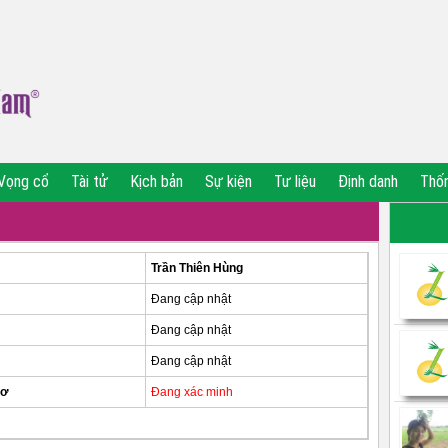
Vọng cổ
Tài tử
Kịch bản
Sự kiện
Tư liệu
Định danh
Thố
Trần Thiên Hùng
Đang cập nhật
Đang cập nhật
Đang cập nhật
sơ
Đang xác minh