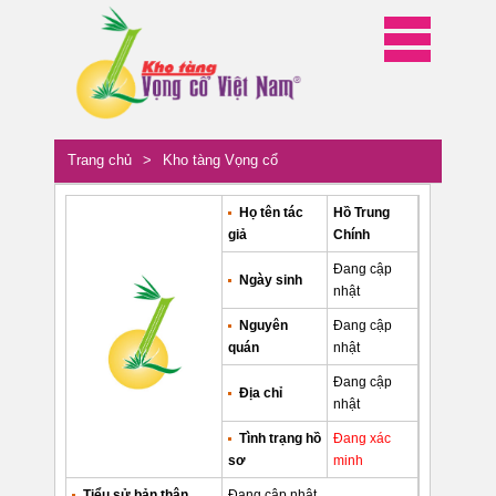
Trang chủ
>
Kho tàng Vọng cổ
Họ tên tác
Hồ Trung
giả
Chính
Đang cập
Ngày sinh
nhật
Nguyên
Đang cập
quán
nhật
Đang cập
Địa chỉ
nhật
Tình trạng hồ
Đang xác
sơ
minh
Tiểu sử bản thân
Đang cập nhật