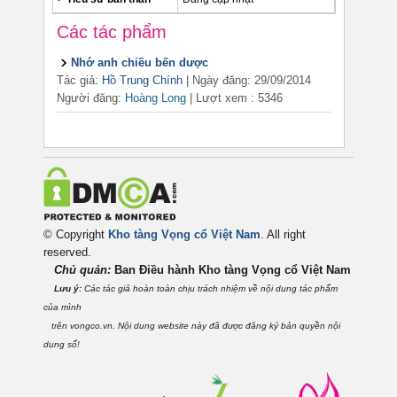
Các tác phẩm
Nhớ anh chiều bến dược
Tác giả:
Hồ Trung Chính
| Ngày đăng: 29/09/2014
Người đăng:
Hoàng Long
|
Lượt xem : 5346
© Copyright
Kho tàng Vọng cổ Việt Nam
. All right
reserved.
Chủ quản:
Ban Điều hành Kho tàng Vọng cổ Việt
Nam
Lưu ý:
Các tác giả hoàn toàn chịu trách nhiệm về nội dung tác phẩm
của mình
trên vongco.vn. Nội dung website này đã được đăng ký bản quyền nội
dung số!