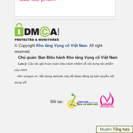
© Copyright
Kho tàng Vọng cổ Việt Nam
. All right
reserved.
Chủ quản:
Ban Điều hành Kho tàng Vọng cổ Việt
Nam
Lưu ý:
Các tác giả hoàn toàn chịu trách nhiệm về nội dung tác phẩm
của mình
trên vongco.vn. Nội dung website này đã được đăng ký bản quyền nội
dung số!
Đối tác:
Mudim
:Tổng hợp