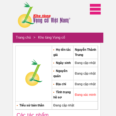
Trang chủ
>
Kho tàng Vọng cổ
Họ tên tác
Nguyễn Thành
giả
Trung
Ngày sinh
Đang cập nhật
Nguyên
Đang cập nhật
quán
Địa chỉ
Đang cập nhật
Tình trạng
Đang xác minh
hồ sơ
Tiểu sử bản thân
Đang cập nhật
Các tác phẩm