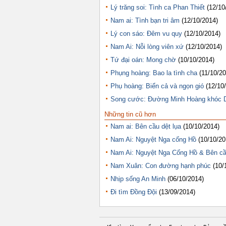
Lý trăng soi: Tình ca Phan Thiết
(12/10
Nam ai: Tình bạn tri âm
(12/10/2014)
Lý con sáo: Đêm vu quy
(12/10/2014)
Nam Ai: Nỗi lòng viên xứ
(12/10/2014)
Tứ đại oán: Mong chờ
(10/10/2014)
Phụng hoàng: Bao la tình cha
(11/10/2
Phụ hoàng: Biển cả và ngọn gió
(12/10
Song cước: Đường Minh Hoàng khóc 
Những tin cũ hơn
Nam ai: Bên cầu dệt lụa
(10/10/2014)
Nam Ai: Nguyệt Nga cống Hồ
(10/10/20
Nam Ai: Nguyệt Nga Cống Hồ & Bên cầ
Nam Xuân: Con đường hạnh phúc
(10/
Nhịp sống An Minh
(06/10/2014)
Đi tìm Đồng Đội
(13/09/2014)