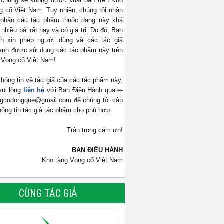
 chung sẽ không được xuất bản trên
Kho
g cổ Việt Nam. Tuy nhiên, chúng tôi nhận
 phần các tác phẩm thuộc dạng này khá
 nhiều bài rất hay và có giá trị. Do đó, Ban
nh xin phép người dùng và các tác giả
anh được sử dụng các tác phẩm này trên
 Vọng cổ Việt Nam!
thông tin về tác giả của các tác phẩm này,
vui lòng
liên hệ
với Ban Điều Hành qua e-
ngcodongque@gmail.com để chúng tôi cập
thông tin tác giả tác phẩm cho phù hợp.
Trân trọng cám ơn!
BAN ĐIỀU HÀNH
Kho tàng Vọng cổ Việt Nam
CÙNG TÁC GIẢ