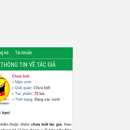
ng kê
Tài khoản
THÔNG TIN VỀ TÁC GIẢ
Chưa biết
» Năm sinh:
» Quê quán:
Chưa biết
» Tác phẩm:
72
bài
» Tình trạng:
Đang xác minh
c bạn!
 phẩm thuộc nhóm
chưa biết tác giả
, theo