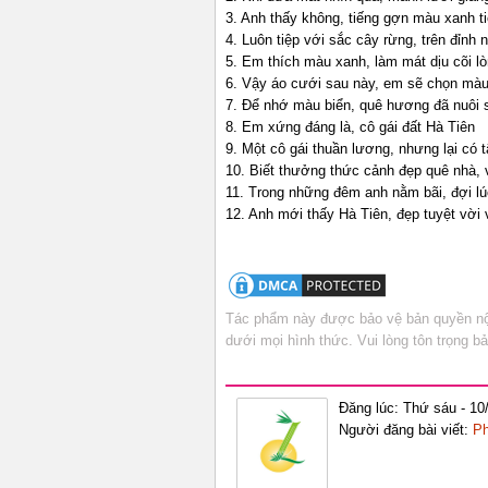
3. Anh thấy không, tiếng gợn màu xanh ti
4. Luôn tiệp với sắc cây rừng, trên đỉnh 
5. Em thích màu xanh, làm mát dịu cõi l
6. Vậy áo cưới sau này, em sẽ chọn mà
7. Để nhớ màu biển, quê hương đã nuôi 
8. Em xứng đáng là, cô gái đất Hà Tiên
9. Một cô gái thuần lương, nhưng lại có 
10. Biết thưởng thức cảnh đẹp quê nhà, 
11. Trong những đêm anh nằm bãi, đợi lú
12. Anh mới thấy Hà Tiên, đẹp tuyệt vời 
Tác phẩm này được bảo vệ bản quyền nội
dưới mọi hình thức. Vui lòng tôn trọng 
Đăng lúc: Thứ sáu - 10
Người đăng bài viết:
Ph