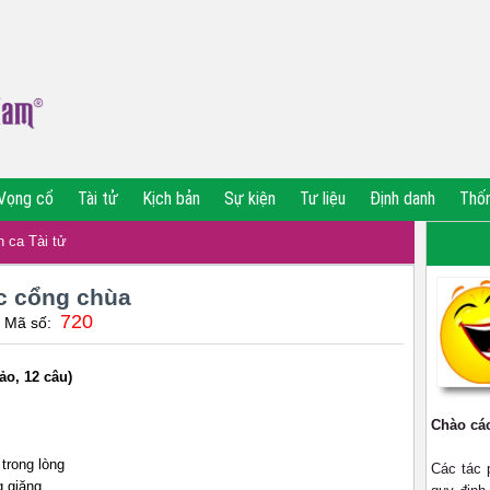
Vọng cổ
Tài tử
Kịch bản
Sự kiện
Tư liệu
Định danh
Thố
 ca Tài tử
c cổng chùa
720
| Mã số:
, 12 câu)
Chào cá
 trong lòng
Các tác
g giăng