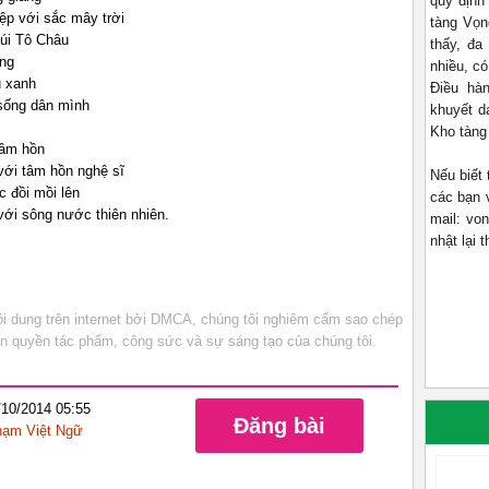
quy định
ệp với sắc mây trời
tàng Vọn
núi Tô Châu
thấy, đa
òng
nhiều, có
u xanh
Điều hà
sống dân mình
khuyết d
Kho tàng
tâm hồn
với tâm hồn nghệ sĩ
Nếu biết 
c đồi mồi lên
các bạn 
với sông nước thiên nhiên.
mail: vo
nhật lại 
 dung trên internet bởi DMCA, chúng tôi nghiêm cấm sao chép
bản quyền tác phẩm, công sức và sự sáng tạo của chúng tôi.
/10/2014 05:55
Đăng bài
ạm Việt Ngữ