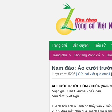
Trang chủ
Bản quyền
Tiểu sử
Trang chủ
>
Kho tàng Vọng cổ
>
Đờn
Nam đảo: Áo cưới trướ
Lượt xem: 5203
| Gửi bài viết qua email
ÁO CƯỚI TRƯỚC CỔNG CHÙA (Nam đảo
Soạn giả: Kiên Giang & Thế Châu
Sưu tầm: Việt Ngữ
1. Anh hỡi anh ôi, anh có thấy xao xuyến
2. Khi đưa mắt nhìn qua, mành lưới giăn