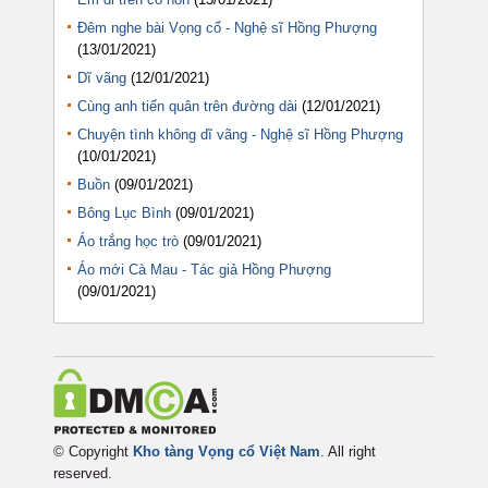
Đêm nghe bài Vọng cổ - Nghệ sĩ Hồng Phượng
(13/01/2021)
Dĩ vãng
(12/01/2021)
Cùng anh tiến quân trên đường dài
(12/01/2021)
Chuyện tình không dĩ vãng - Nghệ sĩ Hồng Phượng
(10/01/2021)
Buồn
(09/01/2021)
Bông Lục Bình
(09/01/2021)
Áo trắng học trò
(09/01/2021)
Áo mới Cà Mau - Tác giả Hồng Phượng
(09/01/2021)
© Copyright
Kho tàng Vọng cổ Việt Nam
. All right
reserved.