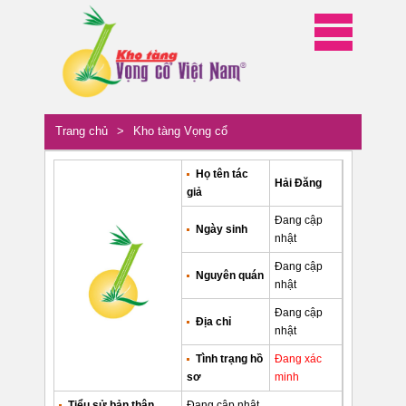
Trang chủ
>
Kho tàng Vọng cổ
Họ tên tác
Hải Đăng
giả
Đang cập
Ngày sinh
nhật
Đang cập
Nguyên quán
nhật
Đang cập
Địa chỉ
nhật
Tình trạng hồ
Đang xác
sơ
minh
Tiểu sử bản thân
Đang cập nhật