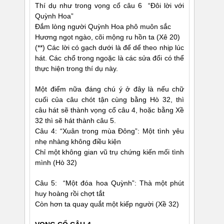
Thí dụ như trong vọng cổ câu 6 “Ðôi lời với
Quỳnh Hoa”
Ðắm lòng người Quỳnh Hoa phô muôn sắc
Hương ngọt ngào, cõi mộng ru hồn ta (Xê 20)
(**) Các lời có gạch dưới là để dể theo nhịp lúc
hát. Các chổ trong ngoặc là các sửa đổi có thể
thực hiện trong thí dụ này.
Một điểm nữa đáng chú ý ở đây là nếu chữ
cuối của câu chót tận cùng bằng Hò 32, thì
câu hát sẽ thành vọng cổ câu 4, hoặc bằng Xề
32 thì sẽ hát thành câu 5.
Câu 4: “Xuân trong mùa Ðông”: Một tình yêu
nhẹ nhàng không điều kiện
Chỉ một không gian vũ trụ chứng kiến mối tình
mình (Hò 32)
Câu 5: “Một đóa hoa Quỳnh”: Thà một phút
huy hoàng rồi chợt tắt
Còn hơn ta quay quắt một kiếp người (Xề 32)