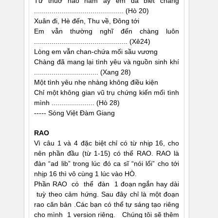
Từ thuở nào năm ấy em đã biết chàng
.............................................. (Hò 20)
Xuân đi, Hè đến, Thu về, Ðông tới
Em vẫn thường nghĩ đến chàng luôn
................................................ (Xê24)
Lòng em vẫn chan-chứa mối sầu vương
Chàng đã mang lại tình yêu và nguồn sinh khí
................................. (Xang 28)
Một tình yêu nhẹ nhàng không điều kiện
Chỉ một không gian vũ trụ chứng kiến mối tình
mình ...................... (Hò 28)
----- Sóng Việt Ðàm Giang
RAO
Vì câu 1 và 4 đặc biệt chỉ có từ nhịp 16, cho
nên phần đầu (từ 1-15) có thể RAO. RAO là
đàn “ad lib” trong lúc đó ca sĩ “nói lối” cho tới
nhịp 16 thì vô cùng 1 lúc vào HÒ.
Phần RAO có thể đàn 1 đoạn ngắn hay dài
tuỳ theo cảm hứng. Sau đây chỉ là một đoạn
rao căn bản .Các bạn có thể tự sáng tạo riêng
cho mình 1 version riêng. Chúng tôi sẽ thêm