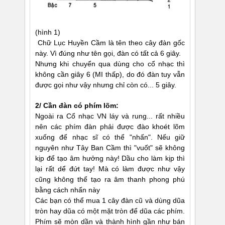
(hình 1)
Chữ Lục Huyền Cầm là tên theo cây đàn gốc
này. Vì đúng như tên gọi, đàn có tất cả 6 giây.
Nhưng khi chuyển qua dùng cho cổ nhạc thì
không cần giây 6 (MI thấp), do đó đàn tuy vẫn
được gọi như vậy nhưng chỉ còn có... 5 giây.
2/ Cần đàn có phím lõm:
Ngoài ra Cổ nhạc VN láy và rung... rất nhiều
nên các phím đàn phải được đào khoét lõm
xuống để nhạc sĩ có thể "nhấn". Nếu giữ
nguyên như Tây Ban Cầm thì "vuốt" sẽ không
kịp để tạo âm hưởng này! Dầu cho làm kịp thì
lại rất dể đứt tay! Mà có làm được như vậy
cũng không thể tạo ra âm thanh phong phú
bằng cách nhấn này
Các bạn có thể mua 1 cây đàn cũ và dùng dũa
tròn hay dũa có một mặt tròn để dũa các phím.
Phím sẽ mòn dần và thành hình gần như bán