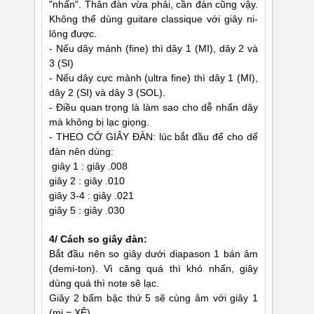
"nhấn". Thân đàn vừa phải, cần đàn cũng vậy.
Không thể dùng guitare classique với giây ni-
lông được.
- Nếu dây mảnh (fine) thì dây 1 (MI), dây 2 và
3 (SI)
- Nếu dây cực mảnh (ultra fine) thì dây 1 (MI),
dây 2 (SI) và dây 3 (SOL).
- Ðiều quan trọng là làm sao cho dễ nhấn dây
mà không bị lạc giọng.
- THEO CỞ GIÂY ÐÀN: lúc bắt đầu để cho dể
đàn nên dùng:
giây 1 : giây .008
giây 2 : giây .010
giây 3-4 : giây .021
giây 5 : giây .030
4/ Cách so giây đàn:
Bắt đầu nên so giây dưới diapason 1 bán âm
(demi-ton). Vì căng quá thì khó nhấn, giây
dùng quá thì note sẽ lạc.
Giây 2 bấm bậc thứ 5 sẽ cùng âm với giây 1
(mi = XÊ)