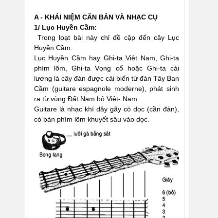
A - KHÁI NIỆM CĂN BẢN VÀ NHẠC CỤ
1/ Lục Huyền Cầm:
Trong loạt bài này chỉ đề cập đến cây Lục
Huyền Cầm.
Lục Huyền Cầm hay Ghi-ta Việt Nam, Ghi-ta
phím lõm, Ghi-ta Vọng cổ hoặc Ghi-ta cải
lương là cây đàn được cải biến từ đàn Tây Ban
Cầm (guitare espagnole moderne), phát sinh
ra từ vùng Ðất Nam bộ Việt- Nam.
Guitare là nhạc khí dây gãy có dọc (cần đàn),
có bàn phím lõm khuyết sâu vào dọc.