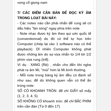
vọng cổ giọng nam
7/ CÁC ÐIỂM CĂN BẢN ÐỂ ÐỌC KÝ ÂM
TRONG LOẠT BÀI NÀY:
- Các notes nào cần phải nhấn để rung sẽ có
dấu hiệu "làn sóng" ngay phía trên note.
- Note nhạc được ký âm theo qui uớc quốc tế
(conventionnal) do đó có thể tự học trên
Computer (chép lại vào 1 software nào có thể
playback). Dĩ nhiên Computer không phát
được những âm do sự vừa nhấn từ 1/4 tới 1/2
phím vừa rung (trill).
Ví dụ : XANG (Ré) , nhấn cho đến khi nghe
phát ra âm Mi, "mùi" hơn là Mi bình thường.
- Mỗi note trong bảng ký âm đều có đánh số
như sau, để dù không quen vẫn có thể ấn
trúng note:
SỐ CÓ KHOANH TRÒN: để chỉ GIÂY số mấy
(1, 2, 3, 4, 5)
SỐ KHÔNG CÓ khoanh tròn: để chỉ BẬC PHÍM
trên cần đàn (Từ 0 đến 17)