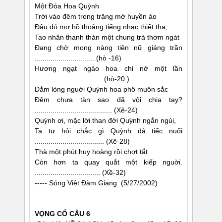
Một Ðóa Hoa Quỳnh
Trời vào đêm trong trăng mờ huyền ảo
Ðâu đó mơ hồ thoảng tiếng nhạc thiết tha,
Tao nhân thanh thản một chung trà thơm ngát
Ðang chờ mong nàng tiên nữ giáng trần
.............................. (hò -16)
Hương ngạt ngào hoa chỉ nở một lần
.................................. (hò-20 )
Ðắm lòng nguời Quỳnh hoa phô muôn sắc
Ðêm chưa tàn sao đã vội chia tay?
....................................... (Xê-24)
Quỳnh ơi, mặc lời than đời Quỳnh ngắn ngủi,
Ta tự hỏi chắc gì Quỳnh đà tiếc nuối
................................... (Xê-28)
Thà một phút huy hoàng rồi chợt tắt
Còn hơn ta quay quắt một kiếp nguời.
................................. (Xề-32)
----- Sóng Việt Ðàm Giang (5/27/2002)
VỌNG CỔ CÂU 6