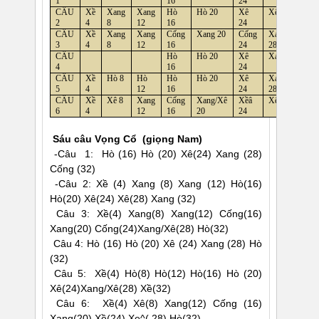
1
16
24
3
CÂU
Xề
Xang
Xang
Hò
Hò 20
Xê
Xê 28
X
2
4
8
12
16
24
3
CÂU
Xề
Xang
Xang
Cống
Xang 20
Cống
Xang/Xê
H
3
4
8
12
16
24
28
3
CÂU
Hò
Hò 20
Xê
Xang 28
H
4
16
24
3
CÂU
Xề
Hò 8
Hò
Hò
Hò 20
Xê
Xang/Xê
X
5
4
12
16
24
28
3
CÂU
Xề
Xê 8
Xang
Cống
Xang/Xê
Xềâ
Xê 28
H
6
4
12
16
20
24
3
Sáu câu Vọng Cổ (giọng Nam)
-Câu 1: Hò (16) Hò (20) Xê(24) Xang (28)
Cống (32)
-Câu 2: Xề (4) Xang (8) Xang (12) Hò(16)
Hò(20) Xê(24) Xê(28) Xang (32)
Câu 3: Xề(4) Xang(8) Xang(12) Cống(16)
Xang(20) Cống(24)Xang/Xê(28) Hò(32)
Câu 4: Hò (16) Hò (20) Xê (24) Xang (28) Hò
(32)
Câu 5: Xề(4) Hò(8) Hò(12) Hò(16) Hò (20)
Xê(24)Xang/Xê(28) Xề(32)
Câu 6: Xề(4) Xê(8) Xang(12) Cống (16)
Xang(20) Xề(24) Xe^( 28) Hò(32)