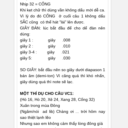
Nhịp 32 = CỐNG
Khi kẹt chữ thì dùng vần không dấu mới dễ ca.
Vì lý do đó CỐNG ở cuối câu 1 không dấu
SẮC cũng có thể hát "lái" lên được.
GIÂY ÐÀN: lúc bắt đầu để cho dể đàn nên
dùng:
giây 1 : giây .008
giây 2 : giây .010
giây 3-4 : giây .021
giây 5: giây .030
SO GIÂY: bắt đầu nên so giây dưới diapason 1
bán âm (demi-ton) Vì căng quá thì khó nhấn,
giây dùng quá thì note sẽ lạc.
MỘT THÍ DỤ CHO CÂU VC1:
(Hò 16, Hò 20, Xê 24, Xang 28, Cống 32)
Xuân trong mùa Ðông
(Ngâm/nói ad lib) Chàng ơi ... trời hôm nay
sao thiệt lạnh lẽo
Nhưng sao em không cảm thấy lòng đông gíá