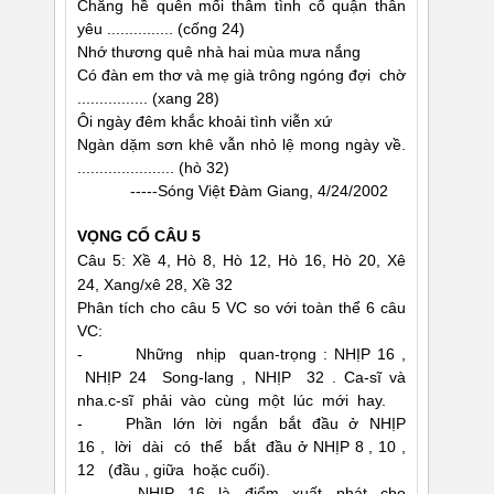
Chẳng hề quên mối thâm tình cố quận thân
yêu ............... (cống 24)
Nhớ thương quê nhà hai mùa mưa nắng
Có đàn em thơ và mẹ già trông ngóng đợi chờ
................ (xang 28)
Ôi ngày đêm khắc khoải tình viễn xứ
Ngàn dặm sơn khê vẫn nhỏ lệ mong ngày về.
...................... (hò 32)
-----Sóng Việt Ðàm Giang, 4/24/2002
VỌNG CỔ CÂU 5
Câu 5: Xề 4, Hò 8, Hò 12, Hò 16, Hò 20, Xê
24, Xang/xê 28, Xề 32
Phân tích cho câu 5 VC so với toàn thể 6 câu
VC:
- Những nhịp quan-trọng : NHỊP 16 ,
NHỊP 24 Song-lang , NHỊP 32 . Ca-sĩ và
nha.c-sĩ phải vào cùng một lúc mới hay.
- Phần lớn lời ngắn bắt đầu ở NHỊP
16 , lời dài có thể bắt đầu ở NHỊP 8 , 10 ,
12 (đầu , giữa hoặc cuối).
- NHỊP 16 là điểm xuất phát cho