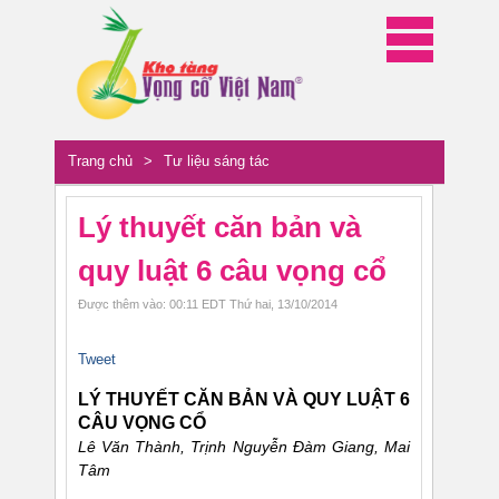
Trang chủ
>
Tư liệu sáng tác
Lý thuyết căn bản và
quy luật 6 câu vọng cổ
Được thêm vào: 00:11 EDT Thứ hai, 13/10/2014
Tweet
LÝ THUYẾT CĂN BẢN VÀ QUY LUẬT 6
CÂU VỌNG CỔ
Lê Văn Thành, Trịnh Nguyễn Ðàm Giang, Mai
Tâm