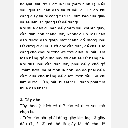
nguyệt, sâu độ 1 cm là vừa (xem hình 1). Nếu
sâu quá thì cần đàn sẽ bị yếu đi, lúc đó khi
căng giây sẽ bị cong từ từ vì sức kéo của giây
và sẽ làm lạc giọng rất dể dàng!
Khi mua đàn cũ nên để ý xem sau khi lên giây,
cần đàn còn thẳng hay không? Có loại cần
đàn được dán ghép một thanh gổ mỏng loại
rất cứng ở giữa, suốt dọc cần đàn, để chịu sức
căng cho khỏi bị cong với thời gian. Vì nếu làm
toàn bằng gổ cứng này thì đàn sẽ rất nặng nề.
Khi dủa loại cần đàn này phải để ý chổ gổ
"mềm hơn" sẽ bị mòn lẹ hơn, do đó phải để ý
cầm dũa cho thẳng để được mòn đều. Vì chỉ
làm được 1 lần, nếu bị sai thì... đành phải tìm
mua đàn khác!
3/ Dây đàn:
Tùy theo ý thích có thể căn cứ theo sau mà
chọn lựa
- Trên căn bản phải dùng giây kim loại, 3 giây
đầu (1, 2, 3) có thể là giây MI để cho dể