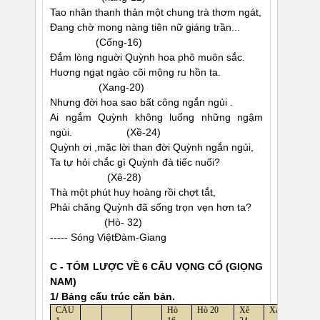
Tao nhân thanh thản một chung trà thơm ngát,
Ðang chờ mong nàng tiên nữ giáng trần...
(Cống-16)
Ðắm lòng nguời Quỳnh hoa phô muôn sắc.
Huơng ngạt ngào cõi mộng ru hồn ta.
(Xang-20)
Nhưng đời hoa sao bất công ngắn ngủi .
Ai ngắm Quỳnh không luống những ngậm
ngùi. (Xề-24)
Quỳnh ơi ,mặc lời than đời Quỳnh ngắn ngủi,
Ta tự hỏi chắc gì Quỳnh đà tiếc nuối?
(Xê-28)
Thà một phút huy hoàng rồi chợt tắt,
Phải chăng Quỳnh đã sống trọn vẹn hơn ta?
(Hò- 32)
----- Sóng ViệtÐàm-Giang
C - TÓM LƯỢC VỀ 6 CÂU VỌNG CỔ (GIỌNG
NAM)
1/ Bảng cấu trúc căn bản.
CÂU
Hò
Hò 20
Xê
Xang 28
C