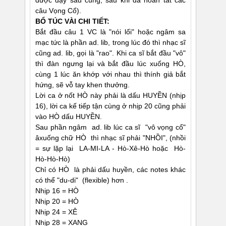
được dạy sau cùng, sau khi đã hoàn tất các
câu Vọng Cổ).
BỔ TÚC VÀI CHI TIẾT:
Bắt đầu câu 1 VC là "nói lối" hoặc ngâm sa
mạc tức là phần ad. lib, trong lúc đó thì nhạc sĩ
cũng ad. lib, gọi là "rao". Khi ca sĩ bắt đầu "vô"
thì đàn ngưng lại và bắt đầu lúc xuống HÒ,
cùng 1 lúc ăn khớp với nhau thì thính giả bắt
hứng, sẽ vỗ tay khen thưởng.
Lời ca ở nốt HÒ này phải là dấu HUYỀN (nhịp
16), lời ca kế tiếp tận cùng ở nhịp 20 cũng phải
vào HÒ dấu HUYỀN.
Sau phần ngâm ad. lib lúc ca sĩ "vô vọng cổ"
âxuống chữ HÒ thì nhạc sĩ phải "NHỒI", (nhồi
= sự lặp lại LA-MI-LA - Hò-Xê-Hò hoặc Hò-
Hò-Hò-Hò)
Chỉ có HÒ là phải dấu huyền, các notes khác
có thể "du-di" (flexible) hơn .
Nhịp 16 = HÒ
Nhịp 20 = HÒ
Nhịp 24 = XÊ
Nhịp 28 = XANG