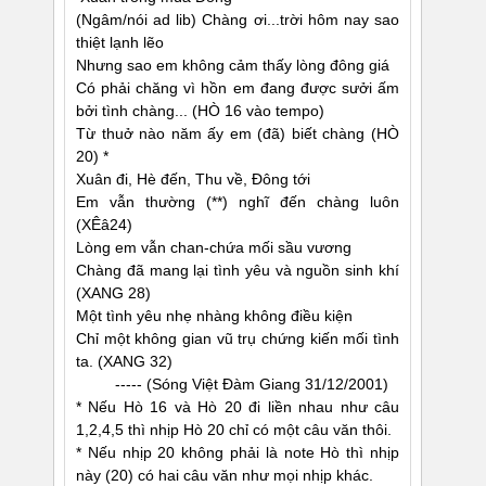
(Ngâm/nói ad lib) Chàng ơi...trời hôm nay sao
thiệt lạnh lẽo
Nhưng sao em không cảm thấy lòng đông giá
Có phải chăng vì hồn em đang được sưởi ấm
bởi tình chàng... (HÒ 16 vào tempo)
Từ thuở nào năm ấy em (đã) biết chàng (HÒ
20) *
Xuân đi, Hè đến, Thu về, Ðông tới
Em vẫn thường (**) nghĩ đến chàng luôn
(XÊâ24)
Lòng em vẫn chan-chứa mối sầu vương
Chàng đã mang lại tình yêu và nguồn sinh khí
(XANG 28)
Một tình yêu nhẹ nhàng không điều kiện
Chỉ một không gian vũ trụ chứng kiến mối tình
ta. (XANG 32)
----- (Sóng Việt Ðàm Giang 31/12/2001)
* Nếu Hò 16 và Hò 20 đi liền nhau như câu
1,2,4,5 thì nhịp Hò 20 chỉ có một câu văn thôi.
* Nếu nhịp 20 không phải là note Hò thì nhịp
này (20) có hai câu văn như mọi nhịp khác.