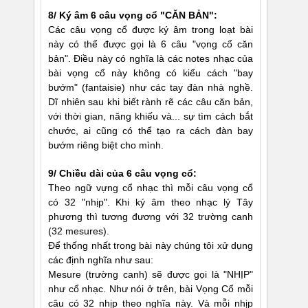
8/ Ký âm 6 câu vọng cổ "CĂN BẢN":
Các câu vọng cổ được ký âm trong loạt bài
này có thể được gọi là 6 câu "vọng cổ căn
bản". Ðiều này có nghĩa là các notes nhạc của
bài vọng cổ này không có kiểu cách "bay
bướm" (fantaisie) như các tay đàn nhà nghề.
Dĩ nhiên sau khi biết rành rẽ các câu căn bản,
với thời gian, năng khiếu và... sự tìm cách bắt
chước, ai cũng có thể tạo ra cách đàn bay
bướm riêng biệt cho mình.
9/ Chiều dài của 6 câu vọng cổ:
Theo ngữ vựng cổ nhạc thì mỗi câu vọng cổ
có 32 "nhịp". Khi ký âm theo nhạc lý Tây
phương thì tương đương với 32 trường canh
(32 mesures).
Ðể thống nhất trong bài này chúng tôi xử dụng
các định nghĩa như sau:
Mesure (trường canh) sẽ được gọi là "NHỊP"
như cổ nhạc. Như nói ở trên, bài Vọng Cổ mỗi
câu có 32 nhịp theo nghĩa này. Và mỗi nhịp