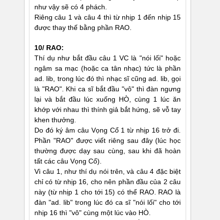
như vậy sẽ có 4 phách.
Riêng câu 1 và câu 4 thì từ nhịp 1 đến nhịp 15
được thay thế bằng phần RAO.
10/ RAO:
Thí dụ như bắt đầu câu 1 VC là "nói lối" hoặc
ngâm sa mạc (hoặc ca tân nhạc) tức là phần
ad. lib, trong lúc đó thì nhạc sĩ cũng ad. lib, gọi
là "RAO". Khi ca sĩ bắt đầu "vô" thì đàn ngưng
lại và bắt đầu lúc xuống HÒ, cùng 1 lúc ăn
khớp với nhau thì thính giả bắt hứng, sẽ vỗ tay
khen thưởng.
Do đó ký âm câu Vọng Cổ 1 từ nhịp 16 trở đi.
Phần "RAO" được viết riêng sau đây (lúc học
thường được dạy sau cùng, sau khi đã hoàn
tất các câu Vọng Cổ).
Vì câu 1, như thí dụ nói trên, và câu 4 đặc biệt
chỉ có từ nhịp 16, cho nên phần đầu của 2 câu
này (từ nhịp 1 cho tới 15) có thể RAO. RAO là
đàn "ad. lib" trong lúc đó ca sĩ "nói lối" cho tới
nhịp 16 thì "vô" cùng một lúc vào HÒ.