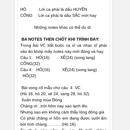
HÒ : Lời ca phải là dấu HUYỀN
CỐNG : Lời ca phải là dấu SẮC mới hay
Những notes khác có thể du di.
BA NOTES THEN CHỐT KHI TRÌNH BÀY:
Trong bài VC bắt buộc ca sĩ và nhạc sĩ phải
vào ăn khớp mấy notes này mới đúng và hay.
Câu 1: HÒ(16) XÊ(24) (song lang)
CỐNG(32)
Câu 4: HÒ(16) XÊ(24) (song lang)
HÒ(32)
Bài vọng cổ mẫu cho câu 4 VC
(Hò 16, hò 20, xê 24, xang 28, hò 32)
Xuân trong mùa Ðông
Chàng ơi...trời hôm nay sao lạnh lẽo
Nhưng sao em không cảm thấy lòng đông giá
Có phải chăng vì hồn em đang được sưởi ấm
bởi tình chàng... ........ (Hò 16)