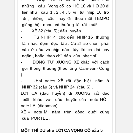
những câu Vọng cổ có HÒ 16 và HÒ 20 đi
liền như câu 1 , 2 , 4 , 5 vì từ nhịp 16 trở
đi , những câu này đi theo một TEMPO
giống hệt nhau và thuờng là rất mùi!
- XỀ 32 (câu 5); dấu huyền .
- Từ NHỊP 4 cho đến NHỊP 16 thuờng
là nhạc đệm độc tấu . Ca-sĩ sẽ chọn phải
vào ở dâu và nhịp nào , tùy lời ca dài hay
ngắn , hoặc theo chỉ dẫn của nhạc sĩ .
- ÐỘNG TỪ XUỐNG XỀ khác với cách
gọi thông thuờng (theo ông Cam-văn- Công
):
- -Hai notes XỀ rất đặc biệt nằm ở
NHỊP 32 (câu 5) và NHỊP 24 (câu 6) .
LỜI CA (dấu huyền) đi XUỐNG rất đặc
biệt khác với dấu huyền của note HÒ :
note LA (diapason)
XỀ = note Mi nằm trên dòng duới cùng
của PORTEÉ .
MỘT THÍ DỤ cho LỜI CA VỌNG CỔ câu 5