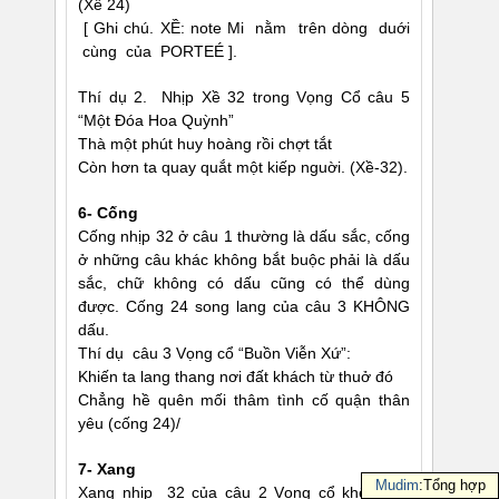
(Xề 24)
[ Ghi chú. XỀ: note Mi nằm trên dòng duới
cùng của PORTEÉ ].
Thí dụ 2. Nhịp Xề 32 trong Vọng Cổ câu 5
“Một Ðóa Hoa Quỳnh”
Thà một phút huy hoàng rồi chợt tắt
Còn hơn ta quay quắt một kiếp nguời. (Xề-32).
6- Cống
Cống nhịp 32 ở câu 1 thường là dấu sắc, cống
ở những câu khác không bắt buộc phải là dấu
sắc, chữ không có dấu cũng có thể dùng
được. Cống 24 song lang của câu 3 KHÔNG
dấu.
Thí dụ câu 3 Vọng cổ “Buồn Viễn Xứ”:
Khiến ta lang thang nơi đất khách từ thuở đó
Chẳng hề quên mối thâm tình cố quận thân
yêu (cống 24)/
7- Xang
Mudim
:Tổng hợp
Xang nhịp 32 của câu 2 Vọng cổ không có