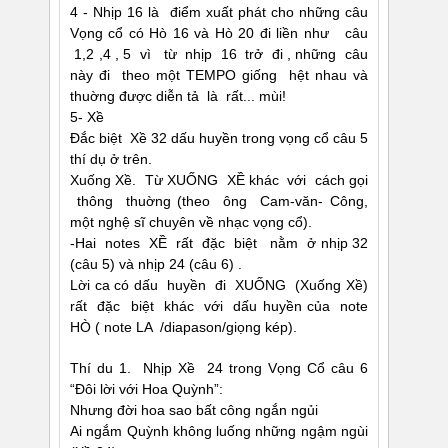
4 - Nhịp 16 là điểm xuất phát cho những câu
Vọng cổ có Hò 16 và Hò 20 đi liền như câu
1,2 ,4 , 5 vì từ nhịp 16 trở đi , những câu
này đi theo một TEMPO giống hệt nhau và
thuờng được diễn tả là rất... mùi!
5- Xề
Ðắc biệt Xề 32 dấu huyền trong vọng cổ câu 5
thí dụ ở trên.
Xuống Xề. Từ XUỐNG XỀ khác với cách gọi
thông thuờng (theo ông Cam-văn- Công,
một nghệ sĩ chuyên về nhạc vọng cổ).
-Hai notes XỀ rất đặc biệt nằm ở nhịp 32
(câu 5) và nhịp 24 (câu 6) .
Lời ca có dấu huyền đi XUỐNG (Xuống Xề)
rất đặc biệt khác với dấu huyền của note
HÒ ( note LA /diapason/giọng kép).
Thí du 1. Nhịp Xề 24 trong Vọng Cổ câu 6
“Ðôi lời với Hoa Quỳnh”:
Nhưng đời hoa sao bất công ngắn ngủi
Ai ngắm Quỳnh không luống những ngậm ngùi