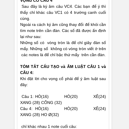
VỌNG CỔ CÂU 4
Sau đây là ký âm câu VC4. Các bạn để ý thì
thấy chỉ khác câu VC1 có 4 trường canh cuối
cùng.
Ngoài ra cách ký âm cũng thay đổi để khỏi cần
tìm note trên cần đàn. Các số đã được ấn định
lại như sau:
Những số có vòng tròn là để chỉ giây đàn số
mấy. Những số không có vòng tròn viết ở trên
các notes là để chỉ bậc thứ mấy trên cần đàn.
TÓM TẮT CẤU TẠO và ÂM LUẬT CÂU 1 và
CÂU 4:
Khi đặt lời cho vọng cổ phải để ý âm luật sau
đây:
Câu 1: HÒ(16) HÒ(20) XÊ(24)
XANG (28) CỐNG (32)
Câu 4: HÒ(16) HÒ(20) XÊ(24)
XANG (28) HO Ø(32)
chỉ khác nhau 1 note cuối câu: