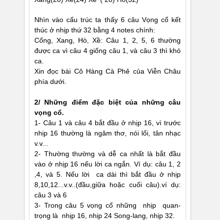
Nhìn vào cấu trúc ta thấy 6 câu Vọng cổ kết
thúc ở nhịp thứ 32 bằng 4 notes chính:
Cống, Xang, Hò, Xề: Câu 1, 2, 5, 6 thường
được ca vì câu 4 giống câu 1, và câu 3 thì khó
ca.
Xin đọc bài Cô Hàng Cà Phê của Viễn Châu
phía dưới.
2/ Những điểm đặc biệt của những câu
vọng cổ.
1- Câu 1 và câu 4 bắt đầu ở nhịp 16, vì trước
nhịp 16 thường là ngâm thơ, nói lối, tân nhạc
v.v...
2- Thường thường và dễ ca nhất là bắt đầu
vào ở nhịp 16 nếu lời ca ngắn. Ví dụ: câu 1, 2
,4, và 5. Nếu lời ca dài thì bắt đầu ở nhịp
8,10,12...v.v..(đầu,giữa hoặc cuối câu).ví dụ:
câu 3 và 6
3- Trong câu 5 vọng cổ những nhịp quan-
trọng là nhịp 16, nhịp 24 Song-lang, nhịp 32.