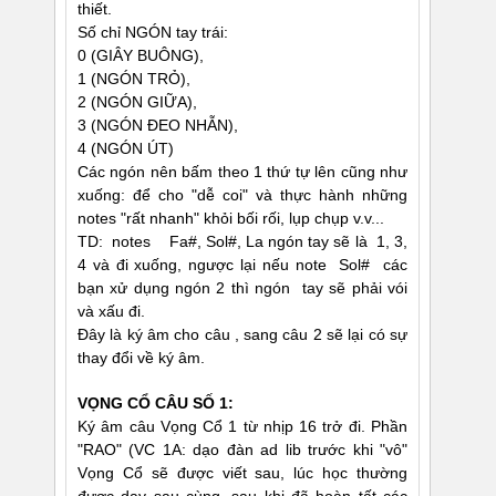
thiết.
Số chỉ NGÓN tay trái:
0 (GIÂY BUÔNG),
1 (NGÓN TRỎ),
2 (NGÓN GIỮA),
3 (NGÓN ÐEO NHẪN),
4 (NGÓN ÚT)
Các ngón nên bấm theo 1 thứ tự lên cũng như
xuống: để cho "dễ coi" và thực hành những
notes "rất nhanh" khỏi bối rối, lụp chụp v.v...
TD: notes Fa#, Sol#, La ngón tay sẽ là 1, 3,
4 và đi xuống, ngược lại nếu note Sol# các
bạn xử dụng ngón 2 thì ngón tay sẽ phải vói
và xấu đi.
Ðây là ký âm cho câu , sang câu 2 sẽ lại có sự
thay đổi về ký âm.
VỌNG CỔ CÂU SỐ 1:
Ký âm câu Vọng Cổ 1 từ nhịp 16 trở đi. Phần
"RAO" (VC 1A: dạo đàn ad lib trước khi "vô"
Vọng Cổ sẽ được viết sau, lúc học thường