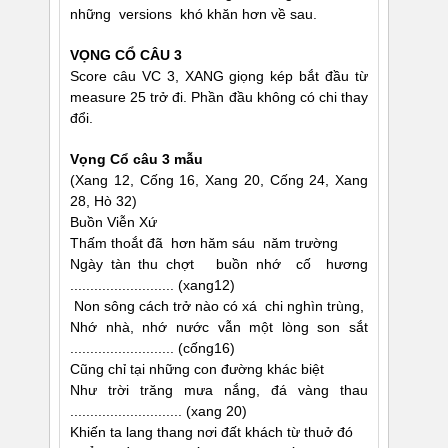
những versions khó khăn hơn về sau.
VỌNG CỔ CÂU 3
Score câu VC 3, XANG giọng kép bắt đầu từ
measure 25 trở đi. Phần đầu không có chi thay
đổi.
Vọng Cổ câu 3 mẫu
(Xang 12, Cống 16, Xang 20, Cống 24, Xang
28, Hò 32)
Buồn Viễn Xứ
Thấm thoắt đã hơn hăm sáu năm trường
Ngày tàn thu chợt buồn nhớ cố hương
.......................... (xang12)
Non sông cách trở nào có xá chi nghìn trùng,
Nhớ nhà, nhớ nước vẫn một lòng son sắt
.......................... (cống16)
Cũng chỉ tại những con đường khác biệt
Như trời trăng mưa nắng, đá vàng thau
............................ (xang 20)
Khiến ta lang thang nơi đất khách từ thuở đó