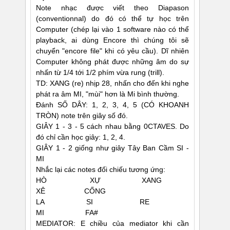
Note nhạc được viết theo Diapason
(conventionnal) do đó có thể tự học trên
Computer (chép lại vào 1 software nào có thể
playback, ai dùng Encore thì chúng tôi sẽ
chuyển "encore file" khi có yêu cầu). Dĩ nhiên
Computer không phát được những âm do sự
nhấn từ 1/4 tới 1/2 phím vừa rung (trill).
TD: XANG (re) nhịp 28, nhấn cho đến khi nghe
phát ra âm MI, "mùi" hơn là Mi bình thường.
Ðánh SỐ DÂY: 1, 2, 3, 4, 5 (CÓ KHOANH
TRÒN) note trên giây số đó.
GIÂY 1 - 3 - 5 cách nhau bằng 0CTAVES. Do
đó chỉ cần học giây: 1, 2, 4.
GIÂY 1 - 2 giống như giây Tây Ban Cầm SI -
MI
Nhắc lại các notes đối chiếu tương ứng:
HÒ XỰ XANG
XÊ CỐNG
LA SI RE
MI FA#
MEDIATOR: E chiều của mediator khi cần