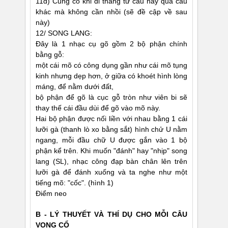
11d) Cũng có khi đi thẳng từ câu này qua câu
khác mà không cần nhồi (sẽ đề cập về sau
này)
12/ SONG LANG:
Ðây là 1 nhạc cụ gõ gồm 2 bộ phận chính
bằng gỗ:
một cái mõ có công dụng gần như cái mõ tụng
kinh nhưng dẹp hơn, ở giữa có khoét hình lòng
máng, để nằm dưới đất,
bộ phận để gõ là cục gỗ tròn như viên bi sẽ
thay thế cái đầu dùi để gõ vào mõ này.
Hai bộ phận được nối liền với nhau bằng 1 cái
lưỡi gà (thanh lò xo bằng sắt) hình chử U nằm
ngang, mỗi đầu chữ U được gắn vào 1 bộ
phận kể trên. Khi muốn "đánh" hay "nhịp" song
lang (SL), nhạc công đạp bàn chân lên trên
lưỡi gà để đánh xuống và ta nghe như một
tiếng mõ: "cốc". (hình 1)
Điểm neo
B - LÝ THUYẾT VÀ THÍ DỤ CHO MỖI CÂU
VỌNG CỔ