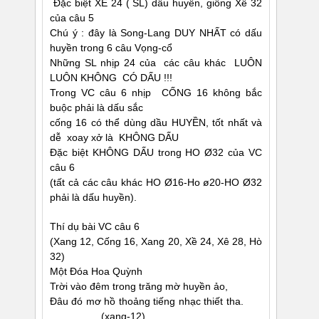
Ðặc biệt XỀ 24 ( SL) dấu huyền, giống Xề 32
của câu 5
Chú ý : đây là Song-Lang DUY NHẤT có dấu
huyền trong 6 câu Vọng-cổ
Những SL nhịp 24 của các câu khác LUÔN
LUÔN KHÔNG CÓ DẤU !!!
Trong VC câu 6 nhịp CỐNG 16 không bắc
buộc phải là dấu sắc
cống 16 có thể dùng dầu HUYỀN, tốt nhất và
dễ xoay xở là KHÔNG DẤU
Ðặc biệt KHÔNG DẤU trong HO Ø32 của VC
câu 6
(tất cả các câu khác HO Ø16-Ho ø20-HO Ø32
phải là dấu huyền).
Thí dụ bài VC câu 6
(Xang 12, Cống 16, Xang 20, Xề 24, Xê 28, Hò
32)
Một Ðóa Hoa Quỳnh
Trời vào đêm trong trăng mờ huyền ảo,
Ðâu đó mơ hồ thoảng tiếng nhạc thiết tha.
(xang-12)