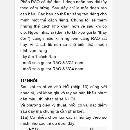
Phần RAO có thể đàn 1 đoạn ngắn hay dài tùy
theo cảm hứng. Sau đây chỉ là một đoạn rao
căn bản. Các bạn có thể tự sáng tạo riêng cho
mình một thể cách riêng. Chúng tôi sẽ thêm
những thể cách khó khăn hơn về sau khi có
dịp. Người nhạc sĩ (danh từ khi xưa gọi là "thầy
đờn") càng nhiều kinh nghiệm càng RAO rất
hay. Vì là ad. lib nên sự chế biến thật muôn
hình vạn trạng.
- ký âm 1 cách Rao:
- mp3 solo guitar RAO & VC1 nam:
- mp3 solo guitar RAO & VC4 nam::
11/ NHỒI:
Sau khi ca sĩ vô chử HÒ (nhịp 16) cùng với
nhạc sĩ, khi khán giả vỗ tay và sân khấu phực
đèn màu, thì nhạc sĩ sẽ NHỒI.
Về phương diện kỷ thuật, nhồi có vài đặc điểm
sau đây mà chúng ta cần phải biết:
11a) Có nhiều chọn lựa cách nhồi tùy theo sở
thích như các thí dụ dưới đây: