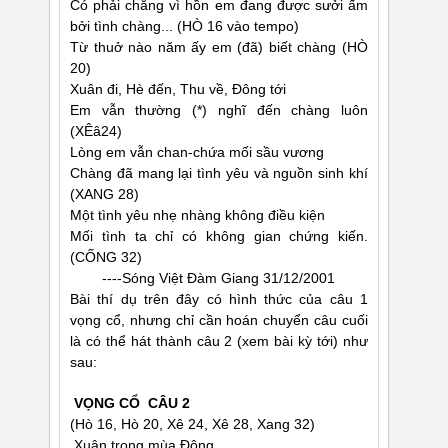
Có phải chăng vì hồn em đang được sưởi ấm
bởi tình chàng... (HÒ 16 vào tempo)
Từ thuở nào năm ấy em (đã) biết chàng (HÒ
20)
Xuân đi, Hè đến, Thu về, Ðông tới
Em vẫn thường (*) nghĩ đến chàng luôn
(XÊâ24)
Lòng em vẫn chan-chứa mối sầu vương
Chàng đã mang lại tình yêu và nguồn sinh khí
(XANG 28)
Một tình yêu nhẹ nhàng không điều kiện
Mối tình ta chỉ có không gian chứng kiến.
(CỐNG 32)
----Sóng Việt Ðàm Giang 31/12/2001
Bài thí dụ trên đây có hình thức của câu 1
vọng cổ, nhưng chỉ cần hoán chuyển câu cuối
là có thể hát thành câu 2 (xem bài kỳ tới) như
sau:
VỌNG CỔ CÂU 2
(Hò 16, Hò 20, Xê 24, Xê 28, Xang 32)
Xuân trong mùa Ðông