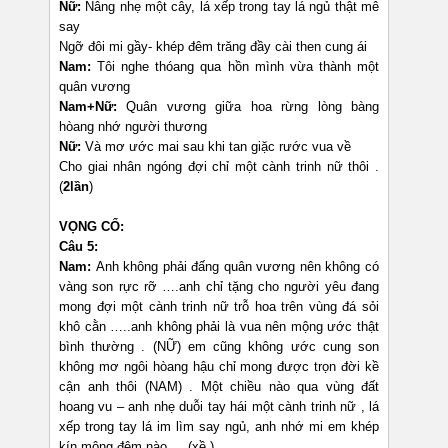
Nữ:
Nâng nhẹ một cây, lá xếp trong tay lá ngủ thật mê
say
Ngỡ đôi mi gầy- khép đêm trăng đầy cài then cung ái
Nam:
Tôi nghe thóang qua hồn mình vừa thành một
quân vương
Nam+Nữ:
Quân vương giữa hoa rừng lòng bàng
hòang nhớ người thương
Nữ:
Và mơ ước mai sau khi tan giặc rước vua về
Cho giai nhân ngóng đợi chỉ một cành trinh nữ thôi .
(
2lần
)
VỌNG CỔ:
Câu 5:
Nam:
Anh không phải đấng quân vương nên không có
vàng son rực rỡ ….anh chỉ tặng cho người yêu đang
mong đợi một cành trinh nữ trỗ hoa trên vùng đá sỏi
khô cằn …..anh không phải là vua nên mộng ước thật
bình thường . (NỮ) em cũng không ước cung son
không mơ ngôi hòang hậu chỉ mong được trọn đời kề
cận anh thôi (NAM) . Một chiều nào qua vùng đất
hoang vu – anh nhẹ duỗi tay hái một cành trinh nữ , lá
xếp trong tay lá im lìm say ngủ, anh nhớ mi em khép
kín mộng đêm nào … (xề )