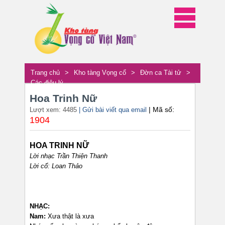
Trang chủ
>
Kho tàng Vọng cổ
>
Đờn ca Tài tử
>
Các điệu lý
Hoa Trinh Nữ
| Mã số:
Lượt xem: 4485
| Gửi bài viết qua email
1904
HOA TRINH NỮ
Lời nhạc Trần Thiện Thanh
Lời cổ: Loan Thảo
NHẠC:
Nam:
Xưa thật là xưa