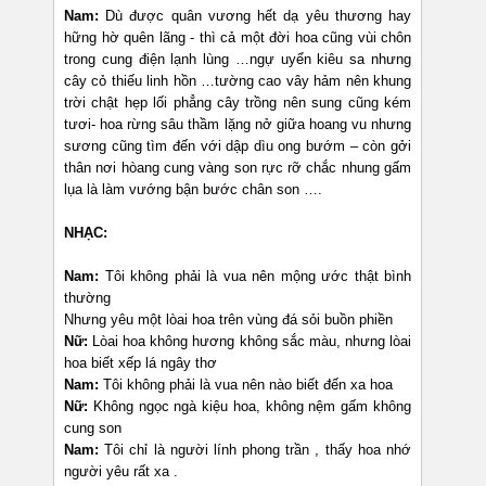
Nam:
Dù được quân vương hết dạ yêu thương hay
hững hờ quên lãng - thì cả một đời hoa cũng vùi chôn
trong cung điện lạnh lùng …ngự uyển kiêu sa nhưng
cây cỏ thiếu linh hồn …tường cao vây hảm nên khung
trời chật hẹp lối phẳng cây trồng nên sung cũng kém
tươi- hoa rừng sâu thầm lặng nở giữa hoang vu nhưng
sương cũng tìm đến với dập dìu ong bướm – còn gởi
thân nơi hòang cung vàng son rực rỡ chắc nhung gấm
lụa là làm vướng bận bước chân son ….
NHẠC:
Nam:
Tôi không phải là vua nên mộng ước thật bình
thường
Nhưng yêu một lòai hoa trên vùng đá sỏi buồn phiền
Nữ:
Lòai hoa không hương không sắc màu, nhưng lòai
hoa biết xếp lá ngây thơ
Nam:
Tôi không phải là vua nên nào biết đến xa hoa
Nữ:
Không ngọc ngà kiệu hoa, không nệm gấm không
cung son
Nam:
Tôi chỉ là người lính phong trần , thấy hoa nhớ
người yêu rất xa .