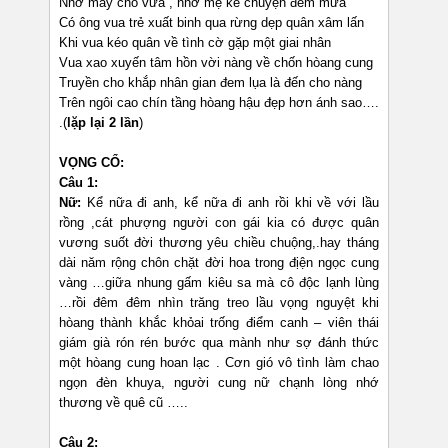
Nhớ mấy cho vừa , nhớ mẹ kể chuyện đêm mưa
Có ông vua trẻ xuất binh qua rừng dẹp quân xâm lấn
Khi vua kéo quân về tình cờ gặp một giai nhân
Vua xao xuyến tâm hồn vời nàng về chốn hòang cung
Truyền cho khắp nhân gian đem lụa là đến cho nàng
Trên ngôi cao chín tầng hòang hậu đẹp hơn ánh sao….
.(
lặp lại 2 lần
)
VỌNG CỔ:
Câu 1:
Nữ:
Kể nữa đi anh, kể nữa đi anh rồi khi về với lầu
rồng ,cát phượng người con gái kia có được quân
vương suốt đời thương yêu chiều chuộng,.hay tháng
dài năm rộng chôn chặt đời hoa trong địện ngọc cung
vàng …giữa nhung gấm kiêu sa mà cô độc lạnh lùng
…rồi đêm đêm nhìn trăng treo lầu vọng nguyệt khi
hòang thành khắc khỏai trống điểm canh – viên thái
giám già rón rén bước qua mành như sợ đánh thức
một hòang cung hoan lạc . Cơn gió vô tình làm chao
ngọn đèn khuya, người cung nữ chạnh lòng nhớ
thương về quê cũ …..
Câu 2: