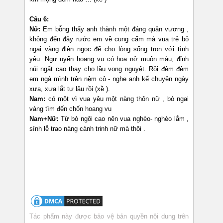
Câu 6:
Nữ:
Em bỗng thấy anh thành một đáng quân vương ,
không đến đây rước em về cung cấm mà vua trẻ bỏ
ngai vàng điện ngọc để cho lòng sống trọn với tình
yêu. Ngự uyển hoang vu có hoa nở muôn màu, đỉnh
núi ngất cao thay cho lầu vọng nguyệt. Rồi đêm đêm
em ngả mình trên nệm cỏ - nghe anh kể chuyện ngày
xưa, xưa lắt tự lâu rồi (xề ).
Nam:
có một vì vua yêu một nàng thôn nữ , bỏ ngai
vàng tìm đến chốn hoang vu
Nam+Nữ:
Từ bỏ ngôi cao nên vua nghèo- nghèo lắm ,
sính lễ trao nàng cành trinh nữ mà thôi .
Tác phẩm này được bảo vệ bản quyền nội dung trên