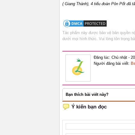
( Giang Thành), 4 tiểu đoàn Pôn Pốt đã t
Tác phẩm này được bảo vệ bản quyền nội
dưới mọi hình thức. Vui lòng tôn trọng 
Đăng lúc: Chủ nhật - 2
Người đăng bài viết:
Bs
Bạn thích bài viết này?