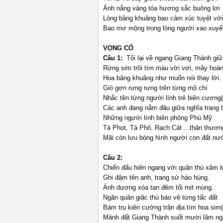
Ánh nắng vàng tỏa hương sắc buông lơi
Lòng bâng khuâng bao cảm xúc tuyệt vời
Bao mơ mộng trong lòng người xao xuyế
VỌNG CỔ
Câu 1:
Tôi lại về ngang Giang Thành giữa
Rừng sim trôi tím màu vời vợi, mây hoàn
Hoa bâng khuâng như muốn nói thay lời.
Gió gợn rưng rưng trên từng mộ chí
Nhắc tên từng người lính trẻ biên cương(
Các anh đang nằm đâu giữa nghĩa trang 
Những người lính biên phòng Phú Mỹ.
Tà Phọt, Tà Phô, Rạch Cát ...thân thươn
Mãi còn lưu bóng hình người con đất nướ
Câu 2:
Chiến đấu hiên ngang với quân thù xâm 
Ghi đậm tên anh, trang sử hào hùng.
Ánh dương xóa tan đêm tối mịt mùng.
Ngăn quân giặc thù bảo vệ từng tấc đất
Bám trụ kiên cường trận địa tím hoa sim(
Mảnh đất Giang Thành suốt mười lăm n