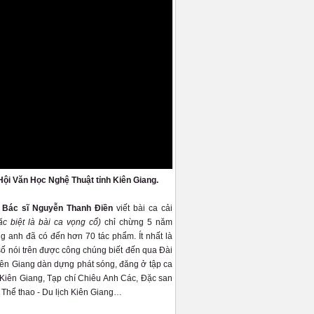
Hội Văn Học Nghệ Thuật tỉnh Kiên Giang.
- Bác sĩ Nguyễn Thanh Điền
viết bài ca cải
ặc biệt là bài ca vọng cổ)
chỉ chừng 5 năm
g anh đã có đến hơn 70 tác phẩm. Ít nhất là
số nói trên được công chúng biết đến qua Đài
n Giang dàn dựng phát sóng, đăng ở tập ca
iên Giang, Tạp chí Chiêu Anh Các, Đặc san
 Thể thao - Du lịch Kiên Giang…