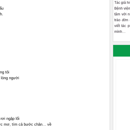
Tác giả h
ấu
Bệnh viện
h.
tâm với 
trào đờn 
viết tác 
mình…
ng tôi
 lòng người
ơi ngập lối
ước mơ, tím cả bước chân… về