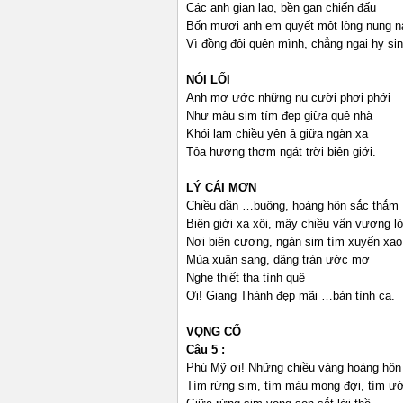
Các anh gian lao, bền gan chiến đấu
Bốn mươi anh em quyết một lòng nung n
Vì đồng đội quên mình, chẳng ngại hy sin
NÓI LỐI
Anh mơ ước những nụ cười phơi phới
Như màu sim tím đẹp giữa quê nhà
Khói lam chiều yên ả giữa ngàn xa
Tỏa hương thơm ngát trời biên giới.
LÝ CÁI MƠN
Chiều dần …buông, hoàng hôn sắc thắm
Biên giới xa xôi, mây chiều vấn vương lò
Nơi biên cương, ngàn sim tím xuyến xao
Mùa xuân sang, dâng tràn ước mơ
Nghe thiết tha tình quê
Ơi! Giang Thành đẹp mãi …bản tình ca.
VỌNG CỔ
Câu 5 :
Phú Mỹ ơi! Những chiều vàng hoàng hôn r
Tím rừng sim, tím màu mong đợi, tím 