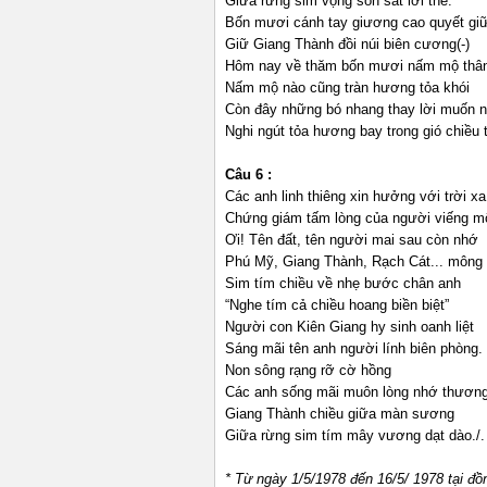
Giữa rừng sim vọng son sắt lời thề.
Bốn mươi cánh tay giương cao quyết gi
Giữ Giang Thành đồi núi biên cương(-)
Hôm nay về thăm bốn mươi nấm mộ thâ
Nấm mộ nào cũng tràn hương tỏa khói
Còn đây những bó nhang thay lời muốn n
Nghi ngút tỏa hương bay trong gió chiều 
Câu 6 :
Các anh linh thiêng xin hưởng với trời xa
Chứng giám tấm lòng của người viếng m
Ơi! Tên đất, tên người mai sau còn nhớ
Phú Mỹ, Giang Thành, Rạch Cát... mông 
Sim tím chiều về nhẹ bước chân anh
“Nghe tím cả chiều hoang biền biệt”
Người con Kiên Giang hy sinh oanh liệt
Sáng mãi tên anh người lính biên phòng.
Non sông rạng rỡ cờ hồng
Các anh sống mãi muôn lòng nhớ thươn
Giang Thành chiều giữa màn sương
Giữa rừng sim tím mây vương dạt dào./.
* Từ ngày 1/5/1978 đến 16/5/ 1978 tại đ