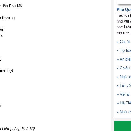
ữ đồn Phú Mỹ
Phú Qu
Tàu rời
n thương
nhô vui
nhẹ lướt
ói
rạo rực..
tà.
» Chị út
» Tự hà
ộ
» An biê
» Chiều
mênh(-)
» Ngã s
» Lời yê
» Về lại
» Hà Ti
g
» Nhớ ơ
ồn biên phòng Phú Mỹ