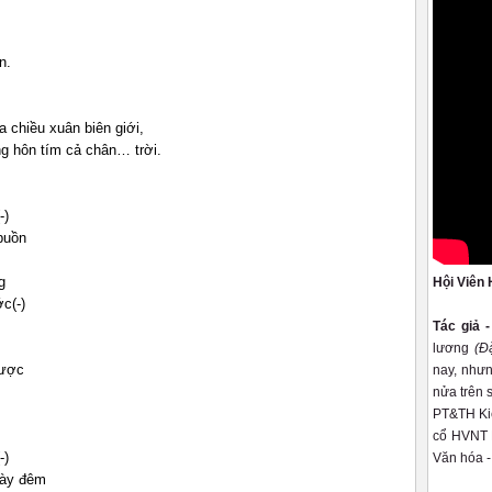
n.
 chiều xuân biên giới,
g hôn tím cả chân… trời.
-)
buồn
g
Hội Viên 
c(-)
Tác giả 
lương
(Đ
lược
nay, nhưn
nửa trên 
PT&TH Kiê
cổ HVNT K
-)
Văn hóa -
gày đêm