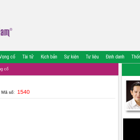
Vọng cổ
Tài tử
Kịch bản
Sự kiện
Tư liệu
Định danh
Thố
g cổ
1540
| Mã số: