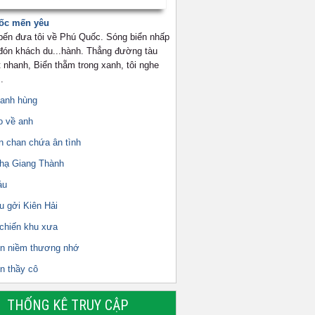
ốc mến yêu
 bến đưa tôi về Phú Quốc. Sóng biển nhấp
 đón khách du...hành. Thẳng đường tàu
 nhanh, Biển thẵm trong xanh, tôi nghe
.
 anh hùng
o về anh
n chan chứa ân tình
 hạ Giang Thành
áu
u gởi Kiên Hải
 chiến khu xưa
ên niềm thương nhớ
n thầy cô
THỐNG KÊ TRUY CẬP