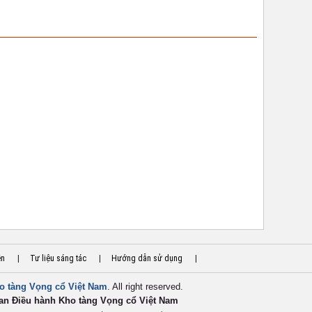
ền
|
Tư liệu sáng tác
|
Hướng dẫn sử dụng
|
o tàng Vọng cổ Việt Nam
. All right reserved.
an Điều hành Kho tàng Vọng cổ Việt
Nam