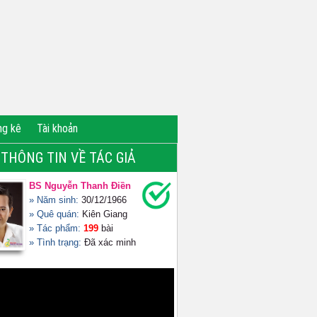
ng kê
Tài khoản
THÔNG TIN VỀ TÁC GIẢ
BS Nguyễn Thanh Điền
» Năm sinh:
30/12/1966
» Quê quán:
Kiên Giang
» Tác phẩm:
199
bài
» Tình trạng:
Đã xác minh