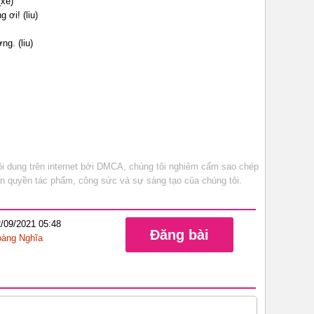
(xề)
ơi! (liu)
g. (liu)
 dung trên internet bởi DMCA, chúng tôi nghiêm cấm sao chép
bản quyền tác phẩm, công sức và sự sáng tạo của chúng tôi.
/09/2021 05:48
Đăng bài
àng Nghĩa