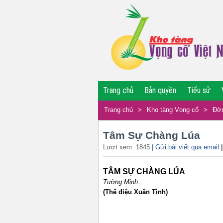
Trang chủ
Bản quyền
Tiểu sử
Trang chủ
>
Kho tàng Vọng cổ
>
Đờn
Tâm Sự Chàng Lúa
Lượt xem: 1845
| Gửi bài viết qua email
TÂM SỰ CHÀNG LÚA
Tường Minh
(Thể điệu Xuân Tình)