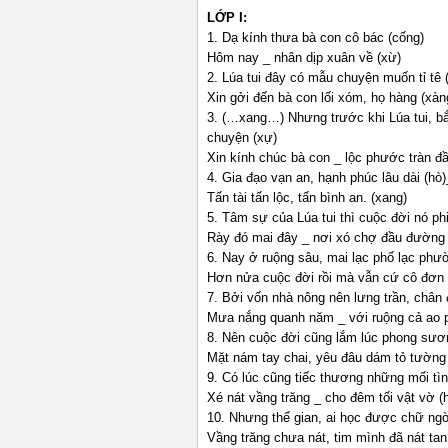
LỚP I:
1. Dạ kính thưa bà con cô bác (cống)
Hôm nay _ nhân dịp xuân về (xừ)
2. Lúa tui đây có mẫu chuyện muốn tỉ tê 
Xin gởi đến bà con lối xóm, họ hàng (xàn
3. (…xang…) Nhưng trước khi Lúa tui, b
chuyện (xự)
Xin kính chúc bà con _ lộc phước tràn đầ
4. Gia đạo vạn an, hạnh phúc lâu dài (hò)
Tấn tài tấn lộc, tấn bình an. (xang)
5. Tâm sự của Lúa tui thì cuộc đời nó ph
Rày đó mai đây _ nơi xó chợ đầu đường 
6. Nay ở ruộng sâu, mai lạc phố lạc phườ
Hơn nửa cuộc đời rồi mà vẫn cứ cô đơn 
7. Bởi vốn nhà nông nên lưng trần, chân 
Mưa nắng quanh năm _ với ruộng cả ao 
8. Nên cuộc đời cũng lắm lúc phong sươn
Mặt nám tay chai, yêu đâu dám tỏ tường
9. Có lúc cũng tiếc thương những mối tì
Xé nát vầng trăng _ cho đêm tối vật vờ (
10. Nhưng thế gian, ai học được chữ ngờ
Vầng trăng chưa nát, tim mình đã nát tan