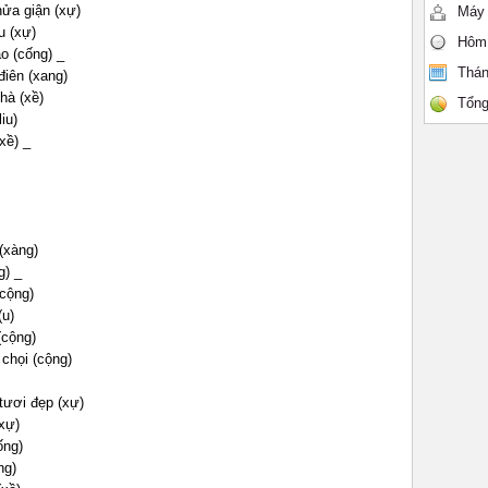
nửa giận (xự)
Máy 
u (xự)
Hôm
ảo (cống) _
Thán
điên (xang)
hà (xề)
Tổng
iu)
xề) _
(xàng)
g) _
(cộng)
(u)
(cộng)
chọi (cộng)
tươi đẹp (xự)
xự)
ống)
ng)