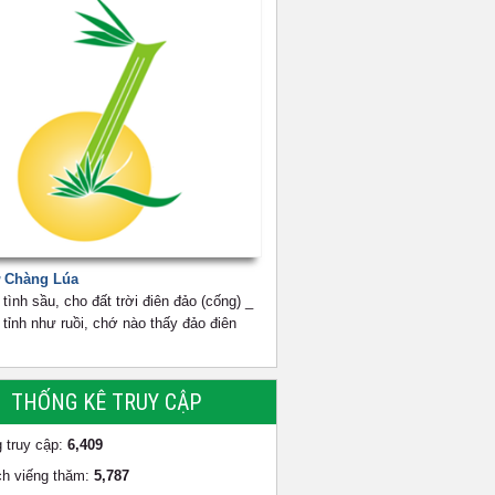
 Chàng Lúa
tình sầu, cho đất trời điên đảo (cống) _
tỉnh như ruồi, chớ nào thấy đảo điên
THỐNG KÊ TRUY CẬP
 truy cập:
6,409
h viếng thăm:
5,787