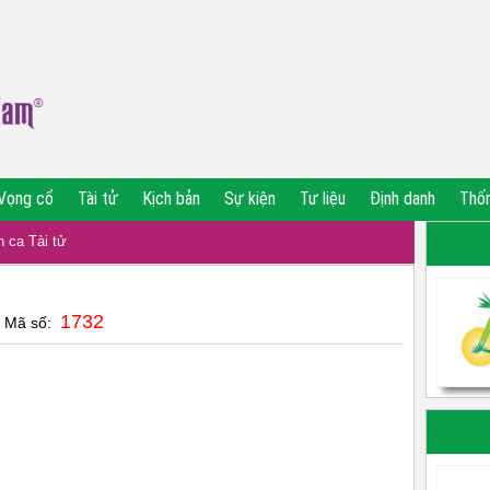
Vọng cổ
Tài tử
Kịch bản
Sự kiện
Tư liệu
Định danh
Thố
 ca Tài tử
1732
| Mã số: