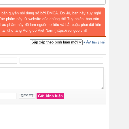
 bản quyền nội dung số bởi DMCA. Do đó, bạn hãy suy nghĩ
 Tác phẩm này từ website của chúng tôi! Tuy nhiên, bạn vẫn
Tác phẩm này để làm nguồn tư liệu và bắt buộc phải đặt liên
 tại Kho tàng Vọng cổ Việt Nam (https://vongco.vn)!