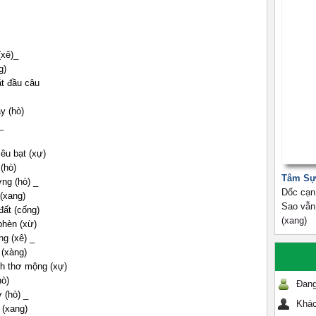
(xê)_
g)
ắt đầu câu
y (hò)
_
iêu bạt (xự)
(hò)
Tâm Sự
ng (hò) _
Dốc cạn 
(xang)
Sao vẫn 
đất (cống)
(xang)
phèn (xừ)
g (xê) _
 (xàng)
nh thơ mộng (xự)
hò)
Đang
 (hò) _
Khác
 (xang)