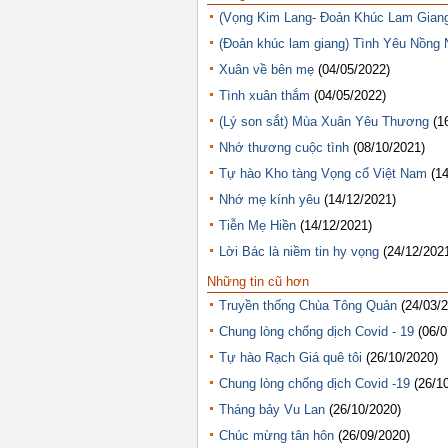
(Vọng Kim Lang- Đoản Khúc Lam Gian
(Đoản khúc lam giang) Tình Yêu Nồng 
Xuân về bên mẹ
(04/05/2022)
Tình xuân thắm
(04/05/2022)
(Lý son sắt) Mùa Xuân Yêu Thương
(1
Nhớ thương cuộc tình
(08/10/2021)
Tự hào Kho tàng Vọng cổ Việt Nam
(1
Nhớ mẹ kính yêu
(14/12/2021)
Tiễn Mẹ Hiền
(14/12/2021)
Lời Bác là niềm tin hy vọng
(24/12/202
Những tin cũ hơn
Truyền thống Chùa Tông Quản
(24/03/
Chung lòng chống dịch Covid - 19
(06/0
Tự hào Rạch Giá quê tôi
(26/10/2020)
Chung lòng chống dịch Covid -19
(26/1
Tháng bảy Vu Lan
(26/10/2020)
Chúc mừng tân hôn
(26/09/2020)