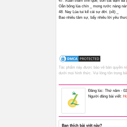
47. Xuân thắm tình quê, son sắt đậm đà 
Oằn bông lúa chín _ mong rước nàng nàng 
48. Nay Lúa tui kể cái sự đời. (xề) _
Bao nhiêu tâm sự, bấy nhiêu lời yêu thươn
Tác phẩm này được bảo vệ bản quyền nội
dưới mọi hình thức. Vui lòng tôn trọng 
Đăng lúc: Thứ năm - 02
Người đăng bài viết:
Ho
Bạn thích bài viết này?