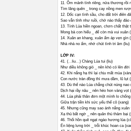
11. Ôm mảnh tình riêng, nửa thương rồi 
Tìm lãng quên _ trong cay nồng men rượ
12. Dốc cạn tình sầu, cho đất trời điên đ
Sao vẫn tỉnh như ruồi, chớ nào thấy đảo 
13. Tính Lúa hiền ngoan, chơn chất thật t
Mong bà con hiểu _ để còn mà vui xuân (l
14. Xuân an khang, xuân ấm áp vẹn gìn (
Nhà nhà no ấm, nhớ chút tình tri âm (liu)
LỚP IV:
41. (…liu…) Chàng Lúa tui (liu)
Như diều không gió _ nên khó có lên đời 
42. Khi nắng hạ thì lại chịu mất mùa (xàn
Con nước tràn đồng thì mưa dầm, lũ lụt 
43. Dù thế nào Lúa chẳng chút núng nao 
Dịch hại rầy nâu _ nên héo hon vàng vọt 
44. Lúa phải thân đơn một mình lo chống 
Giữa trận tiền khi sức yếu thế cô (xang)
45. Nhưng cũng may sao ánh nắng xuân 
Xạ thủ bất ngờ _ nên quân thù thảm bại (
46. Thổi hồn quê ngạt ngào hương lúa (c
Én liệng lưng trời _ trỗi khúc hoan ca (xa