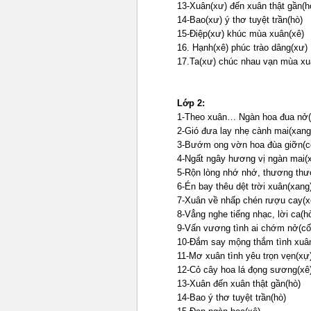
13-Xuân(xư) đến xuân thật gần(h
14-Bao(xư) ý thơ tuyệt trần(hò)
15-Điệp(xư) khúc mùa xuân(xê)
16. Hạnh(xê) phúc trào dâng(xư)
17.Ta(xư) chúc nhau vạn mùa xu
Lớp 2:
1-Theo xuân… Ngàn hoa đua nở(
2-Gió đưa lay nhẹ cành mai(xang
3-Bướm ong vờn hoa đùa giỡn(c
4-Ngất ngây hương vị ngàn mai(
5-Rộn lòng nhớ nhớ, thương thư
6-Én bay thêu dệt trời xuân(xang
7-Xuân về nhấp chén rượu cay(x
8-Vẳng nghe tiếng nhạc, lời ca(h
9-Vấn vương tình ai chớm nở(cố
10-Đắm say mộng thắm tình xuâ
11-Mơ xuân tình yêu trọn vẹn(xự
12-Cỏ cây hoa lá đọng sương(xê
13-Xuân đến xuân thật gần(hò)
14-Bao ý thơ tuyệt trần(hò)