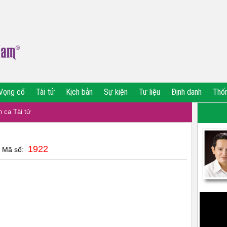
Vọng cổ
Tài tử
Kịch bản
Sự kiện
Tư liệu
Định danh
Thố
 ca Tài tử
1922
| Mã số: