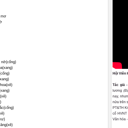
c mơ
gờ
 nở(cống)
oa(xang)
(cống)
Hội Viên 
(xang)
hoa(xê)
Tác giả 
(xang)
lương
(Đ
(xê)
nay, nhưn
)
nửa trên 
ắc(cống)
PT&TH Kiê
xê)
cổ HVNT K
xự)
Văn hóa -
lâng(xê)