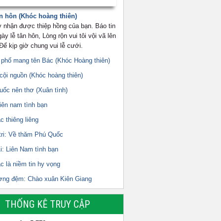
n hôn (Khóc hoàng thiên)
 nhận được thiệp hồng của bạn. Báo tin
y lễ tân hôn, Lòng rộn vui tôi vội vã lên
ể kịp giờ chung vui lễ cưới.
 phố mang tên Bác (Khóc Hoàng thiên)
cội nguồn (Khóc hoàng thiên)
uốc nên thơ (Xuân tình)
iên nam tình bạn
c thiêng liêng
tri: Về thăm Phú Quốc
i: Liên Nam tình bạn
c là niềm tin hy vọng
ơng đệm: Chào xuân Kiên Giang
THỐNG KÊ TRUY CẬP