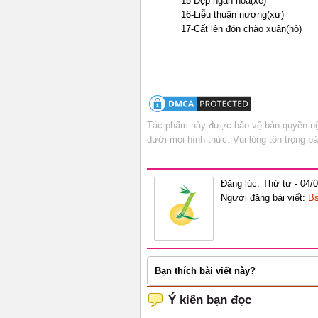
15-Đẹp ngàn hoa(xê)
16-Liễu thuận nương(xư)
17-Cất lên đón chào xuân(hò)
Tác phẩm này được bảo vệ bản quyền nội
dưới mọi hình thức. Vui lòng tôn trọng 
Đăng lúc: Thứ tư - 04/
Người đăng bài viết:
Bs
Bạn thích bài viết này?