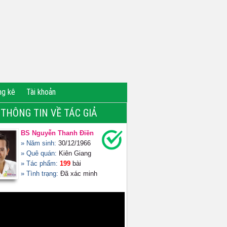
ng kê
Tài khoản
THÔNG TIN VỀ TÁC GIẢ
BS Nguyễn Thanh Điền
» Năm sinh:
30/12/1966
» Quê quán:
Kiên Giang
» Tác phẩm:
199
bài
» Tình trạng:
Đã xác minh