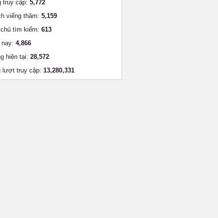
 truy cập:
5,772
h viếng thăm:
5,159
chủ tìm kiếm:
613
 nay:
4,866
g hiện tại:
28,572
 lượt truy cập:
13,280,331