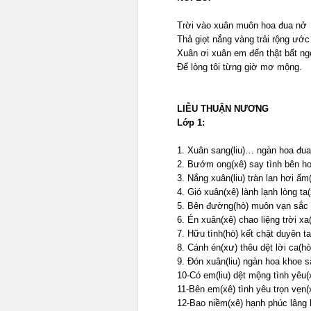
Trời vào xuân muôn hoa đua nở
Thả giọt nắng vàng trải rộng ướ
Xuân ơi xuân em đến thật bất n
Để lòng tôi từng giờ mơ mộng.
LIỄU THUẬN NƯƠNG
Lớp 1:
1. Xuân sang(liu)… ngàn hoa đua
2. Bướm ong(xê) say tình bên h
3. Nắng xuân(liu) tràn lan hơi ấm
4. Gió xuân(xê) lành lạnh lòng ta
5. Bên đường(hò) muôn vạn sắc 
6. Én xuân(xê) chao liệng trời xa
7. Hữu tình(hò) kết chặt duyên ta
8. Cánh én(xư) thêu dệt lời ca(hò
9. Đón xuân(liu) ngàn hoa khoe s
10-Có em(liu) dệt mộng tình yêu(
11-Bên em(xê) tình yêu trọn vẹn(
12-Bao niềm(xê) hạnh phúc lâng 