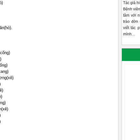
ò)
Tác giả h
Bệnh viện
tâm với 
trào đờn 
ân(hò).
viết tác 
mình…
cống)
)
ống)
xang)
ơng(xê)
)
ê)
ò)
ng)
n(xê)
)
)