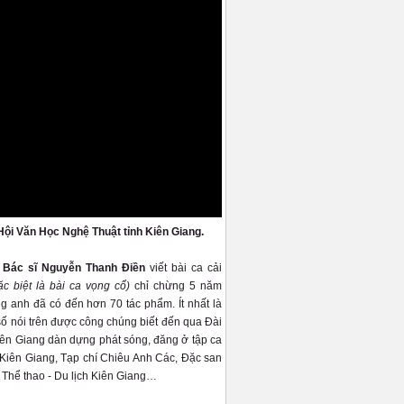
Hội Văn Học Nghệ Thuật tỉnh Kiên Giang.
- Bác sĩ Nguyễn Thanh Điền
viết bài ca cải
ặc biệt là bài ca vọng cổ)
chỉ chừng 5 năm
g anh đã có đến hơn 70 tác phẩm. Ít nhất là
số nói trên được công chúng biết đến qua Đài
n Giang dàn dựng phát sóng, đăng ở tập ca
iên Giang, Tạp chí Chiêu Anh Các, Đặc san
 Thể thao - Du lịch Kiên Giang…