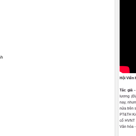
nh
Hội Viên 
Tác giả 
lương
(Đ
nay, nhưn
nửa trên 
PT&TH Kiê
cổ HVNT K
Văn hóa -