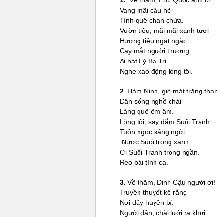
1.
Về thăm, Phú Quốc anh ơi
Vang mãi câu hò
Tình quê chan chứa.
Vườn tiêu, mãi mãi xanh tươi
Hương tiêu ngạt ngào
Cay mắt người thương
Ai hát Lý Ba Tri
Nghe xao động lòng tôi.
2.
Hàm Ninh, gió mát trăng tha
Dân sống nghề chài
Làng quê êm ấm.
Lòng tôi, say đắm Suối Tranh
Tuôn ngọc sáng ngời
Nước Suối trong xanh
Ơi Suối Tranh trong ngần.
Reo bài tình ca.
3.
Về thăm, Dinh Cậu người ơi!
Truyền thuyết kể rằng
Nơi đây huyền bí.
Người dân, chài lưới ra khơi