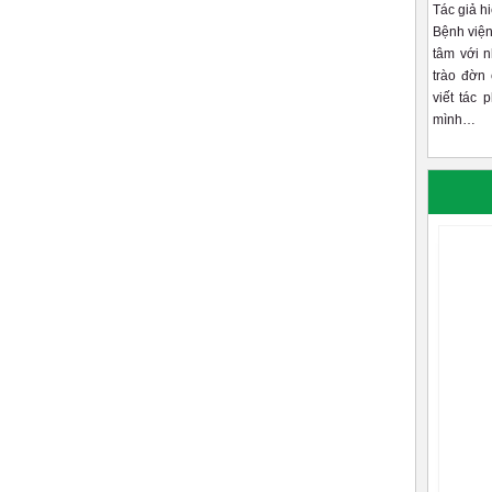
Tác giả h
Bệnh viện
tâm với 
trào đờn 
viết tác 
mình…