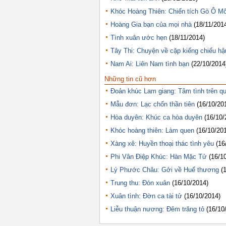
Khóc Hoàng Thiên: Chiến tích Gò Ô Mô
Hoàng Gia bạn của mọi nhà
(18/11/201
Tình xuân ước hẹn
(18/11/2014)
Tây Thi: Chuyện về cặp kiếng chiếu hậ
Nam Ai: Liên Nam tình bạn
(22/10/2014
Những tin cũ hơn
Đoản khúc Lam giang: Tâm tình trên q
Mẫu đơn: Lạc chốn thần tiên
(16/10/20
Hòa duyên: Khúc ca hòa duyên
(16/10/
Khóc hoàng thiên: Làm quen
(16/10/20
Xàng xê: Huyền thoại thác tình yêu
(16
Phi Vân Điệp Khúc: Hàn Mặc Tử
(16/1
Lý Phước Châu: Gởi về Huế thương
(
Trung thu: Đón xuân
(16/10/2014)
Xuân tình: Đờn ca tài tử
(16/10/2014)
Liễu thuận nương: Đêm trăng tỏ
(16/10