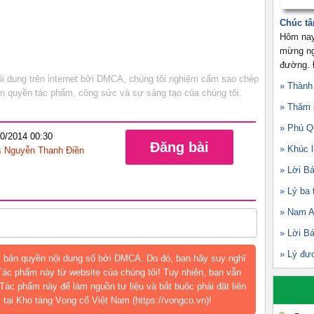
Chúc tâ
Hôm nay
mừng ngà
đường. Đ
 dung trên internet bởi DMCA, chúng tôi nghiêm cấm sao chép
» Thành
bản quyền tác phẩm, công sức và sự sáng tạo của chúng tôi.
» Thăm 
» Phú Q
10/2014 00:30
Đăng bài
» Khúc l
 Nguyễn Thanh Điền
» Lời Bá
» Lý ba 
» Nam A
» Lời Bá
» Lý đư
 bản quyền nội dung số bởi DMCA. Do đó, bạn hãy suy nghĩ
 Tác phẩm này từ website của chúng tôi! Tuy nhiên, bạn vẫn
Tác phẩm này để làm nguồn tư liệu và bắt buộc phải đặt liên
 tại Kho tàng Vọng cổ Việt Nam (https://vongco.vn)!