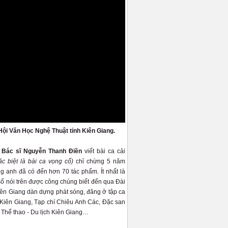
Hội Văn Học Nghệ Thuật tỉnh Kiên Giang.
- Bác sĩ Nguyễn Thanh Điền
viết bài ca cải
ặc biệt là bài ca vọng cổ)
chỉ chừng 5 năm
g anh đã có đến hơn 70 tác phẩm. Ít nhất là
số nói trên được công chúng biết đến qua Đài
n Giang dàn dựng phát sóng, đăng ở tập ca
iên Giang, Tạp chí Chiêu Anh Các, Đặc san
 Thể thao - Du lịch Kiên Giang…