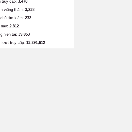
 truy cập:
3,470
h viếng thăm:
3,238
chủ tìm kiếm:
232
 nay:
2,812
g hiện tại:
39,853
 lượt truy cập:
13,291,612