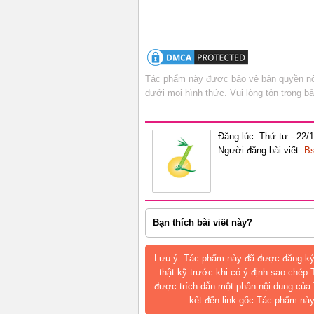
Tác phẩm này được bảo vệ bản quyền nội
dưới mọi hình thức. Vui lòng tôn trọng 
Đăng lúc: Thứ tư - 22/
Người đăng bài viết:
Bs
Bạn thích bài viết này?
Lưu ý: Tác phẩm này đã được đăng ký
thật kỹ trước khi có ý định sao chép
được trích dẫn một phần nội dung của 
kết đến link gốc Tác phẩm này