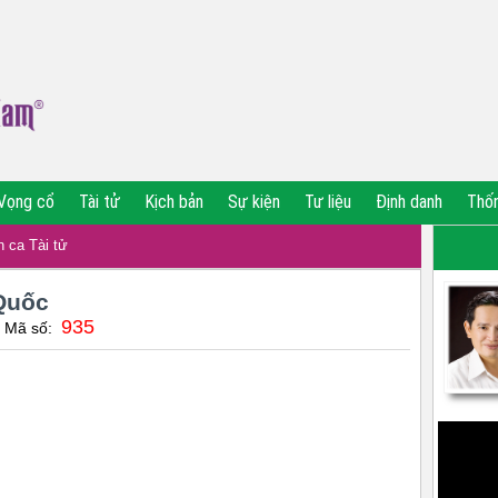
Vọng cổ
Tài tử
Kịch bản
Sự kiện
Tư liệu
Định danh
Thố
 ca Tài tử
 Quốc
935
| Mã số: