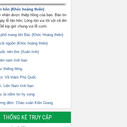
n hôn (Khóc hoàng thiên)
 nhận được thiệp hồng của bạn. Báo tin
y lễ tân hôn, Lòng rộn vui tôi vội vã lên
ể kịp giờ chung vui lễ cưới.
 phố mang tên Bác (Khóc Hoàng thiên)
cội nguồn (Khóc hoàng thiên)
uốc nên thơ (Xuân tình)
iên nam tình bạn
c thiêng liêng
tri: Về thăm Phú Quốc
i: Liên Nam tình bạn
c là niềm tin hy vọng
ơng đệm: Chào xuân Kiên Giang
THỐNG KÊ TRUY CẬP