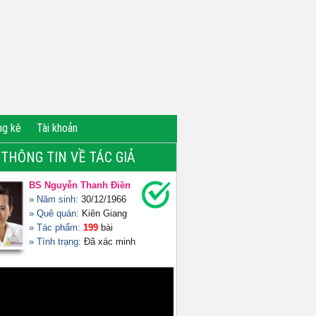
ng kê
Tài khoản
THÔNG TIN VỀ TÁC GIẢ
BS Nguyễn Thanh Điền
» Năm sinh:
30/12/1966
» Quê quán:
Kiên Giang
» Tác phẩm:
199
bài
» Tình trạng:
Đã xác minh