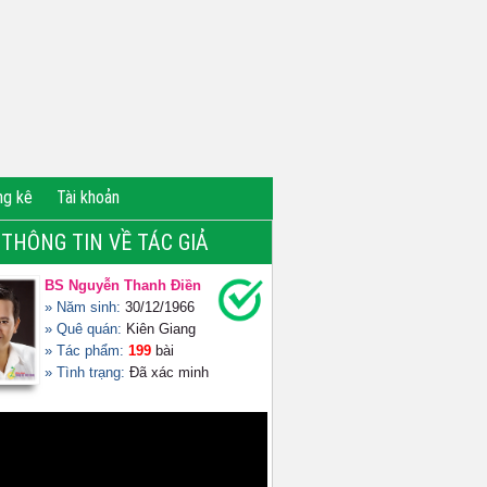
ng kê
Tài khoản
THÔNG TIN VỀ TÁC GIẢ
BS Nguyễn Thanh Điền
» Năm sinh:
30/12/1966
» Quê quán:
Kiên Giang
» Tác phẩm:
199
bài
» Tình trạng:
Đã xác minh