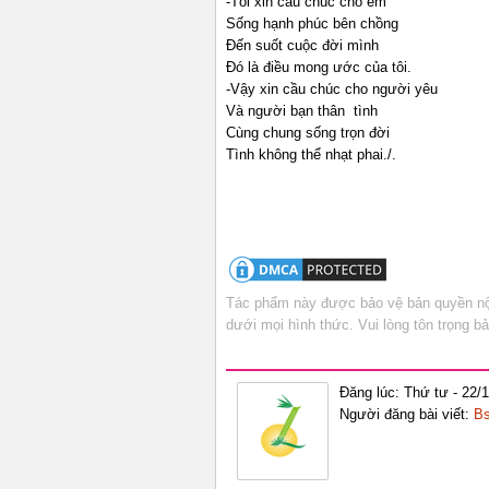
-Tôi xin cầu chúc cho em
Sống hạnh phúc bên chồng
Đến suốt cuộc đời mình
Đó là điều mong ước của tôi.
-Vậy xin cầu chúc cho người yêu
Và người bạn thân tình
Cùng chung sống trọn đời
Tình không thể nhạt phai./.
Tác phẩm này được bảo vệ bản quyền nội
dưới mọi hình thức. Vui lòng tôn trọng 
Đăng lúc: Thứ tư - 22/
Người đăng bài viết:
Bs