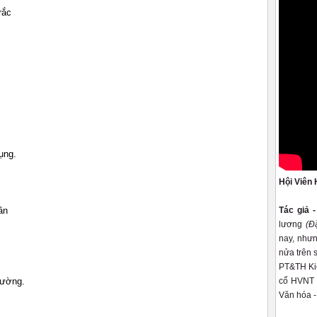
rắc
ụng.
Hội Viên 
ân
Tác giả 
lương
(Đ
nay, nhưn
nửa trên 
PT&TH Kiê
rường.
cổ HVNT K
Văn hóa -