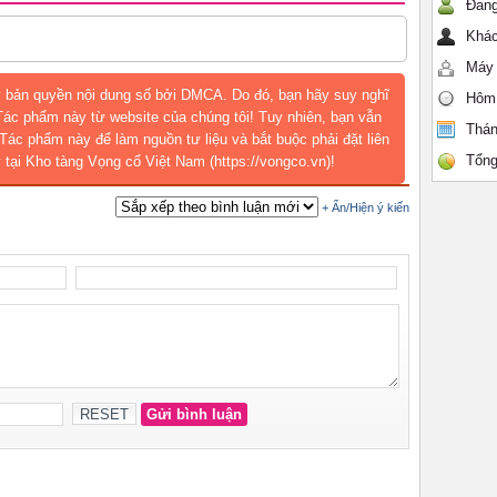
Đang
Khác
Máy 
 bản quyền nội dung số bởi DMCA. Do đó, bạn hãy suy nghĩ
Hôm
 Tác phẩm này từ website của chúng tôi! Tuy nhiên, bạn vẫn
Thán
Tác phẩm này để làm nguồn tư liệu và bắt buộc phải đặt liên
Tổng
 tại Kho tàng Vọng cổ Việt Nam (https://vongco.vn)!