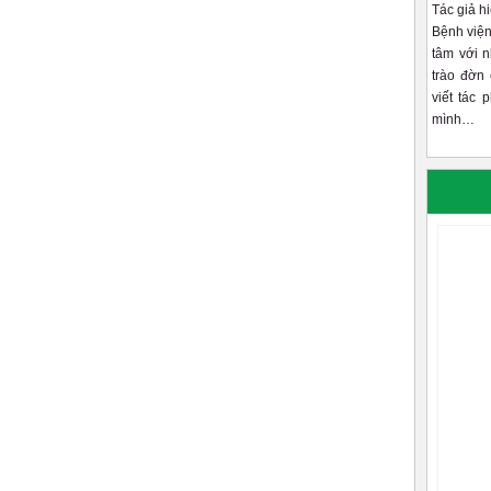
Tác giả h
Bệnh viện
tâm với 
trào đờn 
viết tác 
mình…