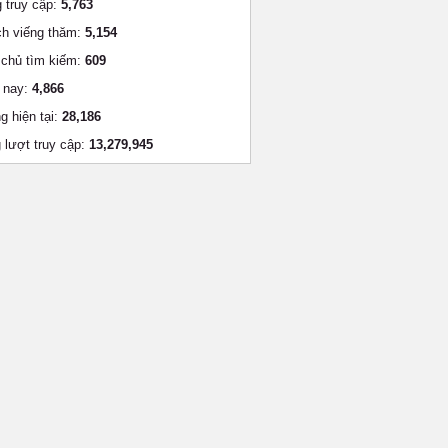
 truy cập:
5,763
h viếng thăm:
5,154
chủ tìm kiếm:
609
 nay:
4,866
g hiện tại:
28,186
 lượt truy cập:
13,279,945