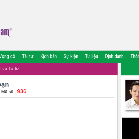
Vọng cổ
Tài tử
Kịch bản
Sự kiện
Tư liệu
Định danh
Thố
 ca Tài tử
bạn
936
| Mã số: