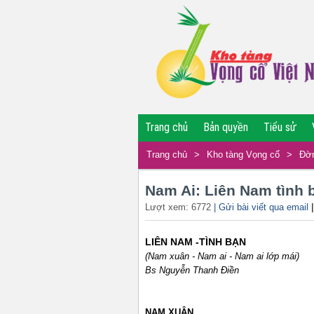
Trang chủ
Bản quyền
Tiểu sử
Trang chủ
>
Kho tàng Vọng cổ
>
Đờn
Nam Ai: Liên Nam tình 
Lượt xem: 6772
| Gửi bài viết qua email
LIÊN NAM -TÌNH BẠN
(Nam xuân - Nam ai - Nam ai lớp mái)
Bs Nguyễn Thanh Điền
NAM
XUÂN