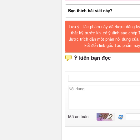
Bạn thích bài viết này?
Lưu ý: Tác phẩm này đã được đăng ký
thật kỹ trước khi có ý định sao chép
được trích dẫn một phần nội dung của 
kết đến link gốc Tác phẩm này