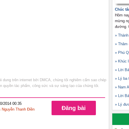
Chúc tâ
Hôm nay
mừng ngà
đường. Đ
» Thành
» Thăm 
» Phú Q
» Khúc l
» Lời Bá
» Lý ba 
 dung trên internet bởi DMCA, chúng tôi nghiêm cấm sao chép
bản quyền tác phẩm, công sức và sự sáng tạo của chúng tôi.
» Nam A
» Lời Bá
10/2014 00:35
» Lý đư
Đăng bài
 Nguyễn Thanh Điền