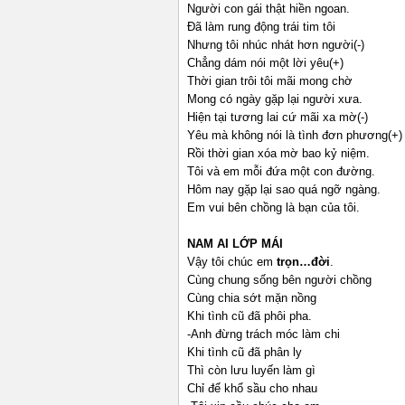
Người con gái thật hiền ngoan.
Đã làm rung động trái tim tôi
Nhưng tôi nhúc nhát hơn người(-)
Chẳng dám nói một lời yêu(+)
Thời gian trôi tôi mãi mong chờ
Mong có ngày gặp lại người xưa.
Hiện tại tương lai cứ mãi xa mờ(-)
Yêu mà không nói là tình đơn phương(+)
Rồi thời gian xóa mờ bao kỷ niệm.
Tôi và em mỗi đứa một con đường.
Hôm nay gặp lại sao quá ngỡ ngàng.
Em vui bên chồng là bạn của tôi.
NAM
AI LỚP MÁI
Vậy tôi chúc em
trọn…đời
.
Cùng chung sống bên người chồng
Cùng chia sớt mặn nồng
Khi tình cũ đã phôi pha.
-Anh đừng trách móc làm chi
Khi tình cũ đã phân ly
Thì còn lưu luyến làm gì
Chỉ để khổ sầu cho nhau