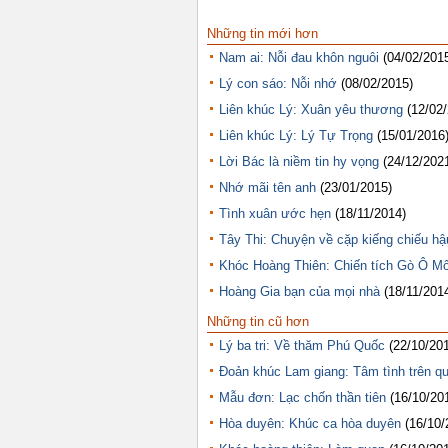
Những tin mới hơn
Nam ai: Nỗi đau khôn nguôi
(04/02/201
Lý con sáo: Nỗi nhớ
(08/02/2015)
Liên khúc Lý: Xuân yêu thương
(12/02
Liên khúc Lý: Lý Tự Trọng
(15/01/2016
Lời Bác là niềm tin hy vọng
(24/12/202
Nhớ mãi tên anh
(23/01/2015)
Tình xuân ước hẹn
(18/11/2014)
Tây Thi: Chuyện về cặp kiếng chiếu hậ
Khóc Hoàng Thiên: Chiến tích Gò Ô Mô
Hoàng Gia bạn của mọi nhà
(18/11/201
Những tin cũ hơn
Lý ba tri: Về thăm Phú Quốc
(22/10/20
Đoản khúc Lam giang: Tâm tình trên q
Mẫu đơn: Lạc chốn thần tiên
(16/10/20
Hòa duyên: Khúc ca hòa duyên
(16/10/