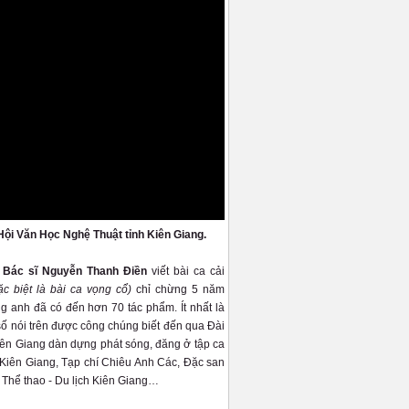
Hội Văn Học Nghệ Thuật tỉnh Kiên Giang.
- Bác sĩ Nguyễn Thanh Điền
viết bài ca cải
ặc biệt là bài ca vọng cổ)
chỉ chừng 5 năm
g anh đã có đến hơn 70 tác phẩm. Ít nhất là
số nói trên được công chúng biết đến qua Đài
n Giang dàn dựng phát sóng, đăng ở tập ca
iên Giang, Tạp chí Chiêu Anh Các, Đặc san
 Thể thao - Du lịch Kiên Giang…