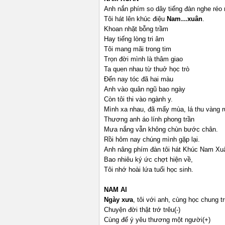
Anh nắn phím so dây tiếng đàn nghe réo 
Tôi hát lên khúc điệu
Nam
…xuân
.
Khoan nhặt bỗng trầm
Hay tiếng lòng tri âm
Tôi mang mãi trong tim
Trọn đời mình là thâm giao
Ta quen nhau từ thuở học trò
Đến nay tóc đã hai màu
Anh vào quân ngũ bao ngày
Còn tôi thi vào ngành y.
Mình xa nhau, đã mấy mùa, lá thu vàng r
Thương anh áo lính phong trần
Mưa nắng vẫn không chùn bước chân.
Rồi hôm nay chúng mình gặp lại.
Anh nâng phím đàn tôi hát Khúc Nam Xu
Bao nhiêu ký ức chợt hiện về,
Tôi nhớ hoài lứa tuổi học sinh.
NAM
AI
Ngày xưa
, tôi với anh, cùng học chung t
Chuyện đời thật trớ trêu(-)
Cùng để ý yêu thương một người(+)