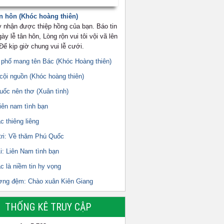
n hôn (Khóc hoàng thiên)
 nhận được thiệp hồng của bạn. Báo tin
y lễ tân hôn, Lòng rộn vui tôi vội vã lên
ể kịp giờ chung vui lễ cưới.
 phố mang tên Bác (Khóc Hoàng thiên)
cội nguồn (Khóc hoàng thiên)
uốc nên thơ (Xuân tình)
iên nam tình bạn
c thiêng liêng
tri: Về thăm Phú Quốc
i: Liên Nam tình bạn
c là niềm tin hy vọng
ơng đệm: Chào xuân Kiên Giang
THỐNG KÊ TRUY CẬP