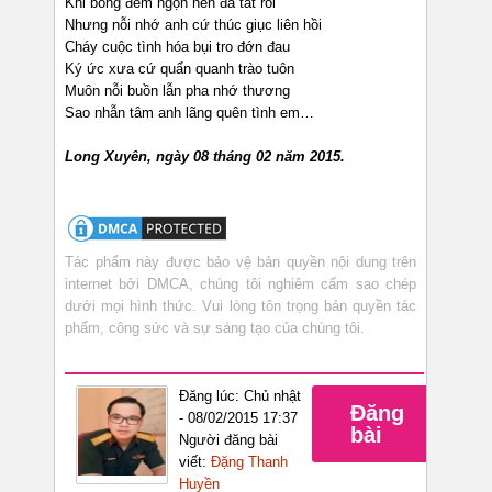
Khi bóng đêm ngọn nến đã tắt rồi
Nhưng nỗi nhớ anh cứ thúc giục liên hồi
Cháy cuộc tình hóa bụi tro đớn đau
Ký ức xưa cứ quẩn quanh trào tuôn
Muôn nỗi buồn lẫn pha nhớ thương
Sao nhẫn tâm anh lãng quên tình em…
Long Xuyên, ngày 08 tháng 02 năm 2015.
Tác phẩm này được bảo vệ bản quyền nội dung trên
internet bởi DMCA, chúng tôi nghiêm cấm sao chép
dưới mọi hình thức. Vui lòng tôn trọng bản quyền tác
phẩm, công sức và sự sáng tạo của chúng tôi.
Đăng lúc: Chủ nhật
Đăng
- 08/02/2015 17:37
bài
Người đăng bài
viết:
Đặng Thanh
Huyền