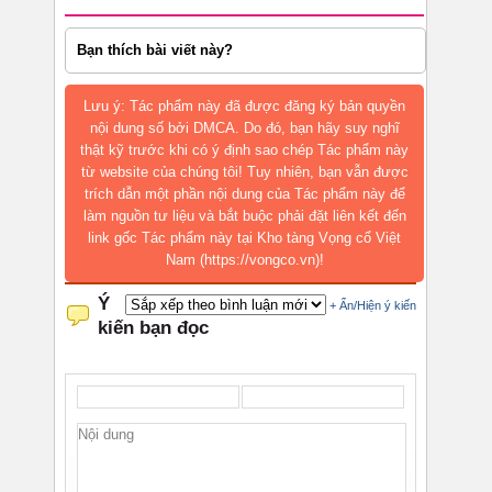
Bạn thích bài viết này?
Lưu ý: Tác phẩm này đã được đăng ký bản quyền
nội dung số bởi DMCA. Do đó, bạn hãy suy nghĩ
thật kỹ trước khi có ý định sao chép Tác phẩm này
từ website của chúng tôi! Tuy nhiên, bạn vẫn được
trích dẫn một phần nội dung của Tác phẩm này để
làm nguồn tư liệu và bắt buộc phải đặt liên kết đến
link gốc Tác phẩm này tại Kho tàng Vọng cổ Việt
Nam (https://vongco.vn)!