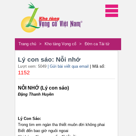
Trang chủ
>
Kho tàng Vọng cổ
>
Đờn ca Tài tử
Lý con sáo: Nỗi nhớ
| Mã số:
Lượt xem: 5049
| Gửi bài viết qua email
1152
NỖI NHỚ (Lý con sáo)
Đặng Thanh Huyền
Lý Con Sáo:
Trong tim em ngàn tha thiết muôn đời không phai
Biết đến bao giờ nguôi ngoai