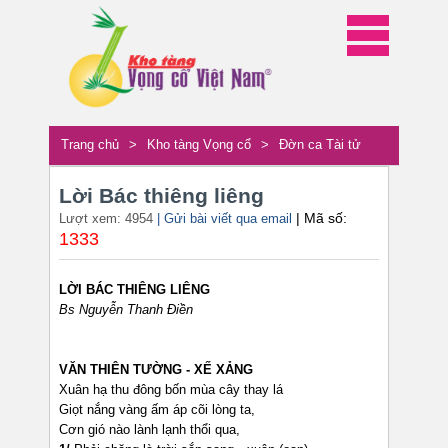
Trang chủ
>
Kho tàng Vọng cổ
>
Đờn ca Tài tử
Lời Bác thiêng liêng
| Mã số:
Lượt xem: 4954
| Gửi bài viết qua email
1333
LỜI BÁC THIÊNG LIÊNG
Bs Nguyễn Thanh Điền
VĂN THIÊN TƯỜNG - XẾ XẢNG
Xuân hạ thu đông bốn mùa cây thay lá
Giọt nắng vàng ấm áp cõi lòng ta,
Cơn gió nào lành lạnh thổi qua,