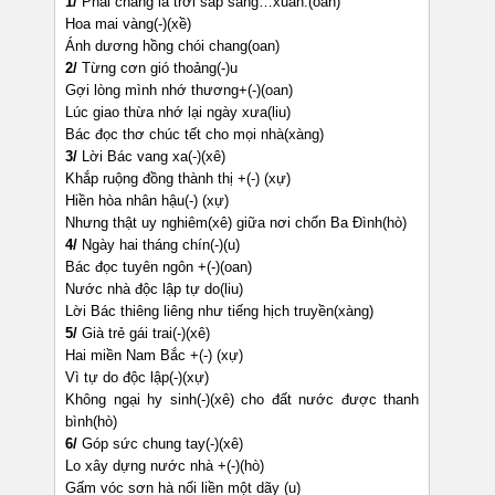
1/
Phải chăng là trời sắp sang…xuân.(oan)
Hoa mai vàng(-)(xề)
Ánh dương hồng chói chang(oan)
2/
Từng cơn gió thoảng(-)u
Gợi lòng mình nhớ thương+(-)(oan)
Lúc giao thừa nhớ lại ngày xưa(liu)
Bác đọc thơ chúc tết cho mọi nhà(xàng)
3/
Lời Bác vang xa(-)(xê)
Khắp ruộng đồng thành thị +(-) (xự)
Hiền hòa nhân hậu(-) (xự)
Nhưng thật uy nghiêm(xê) giữa nơi chốn Ba Đình(hò)
4/
Ngày hai tháng chín(-)(u)
Bác đọc tuyên ngôn +(-)(oan)
Nước nhà độc lập tự do(liu)
Lời Bác thiêng liêng như tiếng hịch truyền(xàng)
5/
Già trẻ gái trai(-)(xê)
Hai miền Nam Bắc +(-) (xự)
Vì tự do độc lập(-)(xự)
Không ngại hy sinh(-)(xê) cho đất nước được thanh
bình(hò)
6/
Góp sức chung tay(-)(xê)
Lo xây dựng nước nhà +(-)(hò)
Gấm vóc sơn hà nối liền một dãy (u)