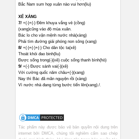
Bắc Nam sum họp xuân nào vui hơn(liu)
XẾ XẢNG
7/
+(-)+(-) Đêm khuya vắng vẻ (cồng)
(xang)cũng vào độ mùa xuân.
Bác lo cho vận mệnh nước nhà(xàng)
Phải tìm đường giải phóng non sông (xang)
8/
+(-)+(-)+(-) Cho dân tộc ta(xê)
Thoát khỏi đao binh(liu)
Được sống trong(-)(xê) cuộc sống thanh bình(hò)
9/
+(-) Được sánh vai(-)(xê)
Với cường quốc năm châu+(-)(xang)
Nay thì Bác đã mãn nguyện rồi (xàng)
Vì nước nhà đang từng bước tiến lên(xang)./.
Tác phẩm này được bảo vệ bản quyền nội dung trên
internet bởi DMCA, chúng tôi nghiêm cấm sao chép