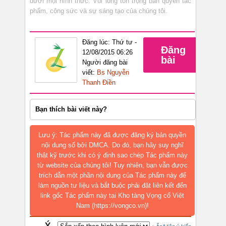
dưới mọi hình thức. Vui lòng tôn trọng bản quyền tác
phẩm, công sức và sự sáng tạo của chúng tôi.
Đăng lúc: Thứ tư -
Đăng
12/08/2015 06:26
bài
Người đăng bài
viết:
Bs Nguyễn
Thanh Điền
Bạn thích bài viết này?
Lưu ý: Tác phẩm này đã được đăng ký bản quyền
nội dung số bởi DMCA. Do đó, bạn hãy suy nghĩ
thật kỹ trước khi có ý định sao chép Tác phẩm này
từ website của chúng tôi! Tuy nhiên, bạn vẫn được
trích dẫn một phần nội dung của Tác phẩm này để
làm nguồn tư liệu và bắt buộc phải đặt liên kết đến
link gốc Tác phẩm này tại Kho tàng Vọng cổ Việt
Nam (https://vongco.vn)!