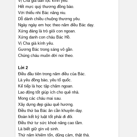
Vị Cha già dân tộc kính yêu.
Hết mực quý thương đồng bào.
Với thiếu nhi Bác nâng niu.
Dỗ dành chiều chuộng thương yêu.
Ngày ngày em học theo năm điều Bác dạy.
Xứng đáng là trò giỏi con ngoan.
Xứng danh con cháu Bác Hồ.
Vị Cha già kính yêu.
Gương Bác trong sáng vô gần.
Chúng cháu muôn đời noi theo.
Lời 2
Điều đầu tiên trong năm điều của Bác.
Là yêu đồng bào, yêu tổ quốc.
Kế tiếp là học tập chăm ngoan.
Lao động tốt giúp ích cho quê nhà.
Mong các cháu mai sau.
Xây dựng đẹp giàu quê hương.
Điều thứ ba Bác ân cần khuyên dạy.
Đoàn kết kỷ luật tốt phải đi đôi.
Điều thứ tư sức khoẻ nâng cao tầm.
Là biết giữ gìn vệ sinh.
Thứ năm khiêm tốn, dũng cảm, thật thà.