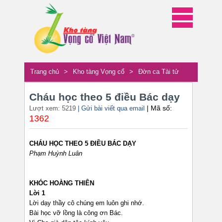
Trang chủ
>
Kho tàng Vọng cổ
>
Đờn ca Tài tử
Cháu học theo 5 điều Bác dạy
| Mã số:
Lượt xem: 5219
| Gửi bài viết qua email
1362
CHÁU HỌC THEO 5 ĐIỀU BÁC DẠY
Phạm Huỳnh Luân
KHÓC HOÀNG THIÊN
Lời 1
Lời dạy thầy cô chúng em luôn ghi nhớ.
Bài học vỡ lồng là công ơn Bác.