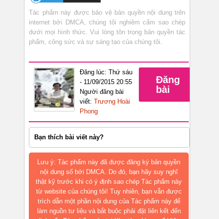
Tác phẩm này được bảo vệ bản quyền nội dung trên
internet bởi DMCA, chúng tôi nghiêm cấm sao chép
dưới mọi hình thức. Vui lòng tôn trọng bản quyền tác
phẩm, công sức và sự sáng tạo của chúng tôi.
Đăng lúc: Thứ sáu
Đăng
- 11/09/2015 20:55
bài
Người đăng bài
viết:
Trương Hoài
Phong
Bạn thích bài viết này?
Lưu ý: Tác phẩm này đã được đăng ký bản quyền
nội dung số bởi DMCA. Do đó, bạn hãy suy nghĩ
thật kỹ trước khi có ý định sao chép Tác phẩm này
từ website của chúng tôi! Tuy nhiên, bạn vẫn được
trích dẫn một phần nội dung của Tác phẩm này để
làm nguồn tư liệu và bắt buộc phải đặt liên kết đến