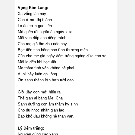
Vọng Kim Lang:
Xa vắng lâu nay
Con ở nơi thị thành
Lo áo cơm gạo tiền
Mà quên rồi nghĩa ân ngày xưa
Mãi vun đắp cho riêng mình
Cha mẹ già ốm đau nào hay.
Bạc tiền sao bằng bao tình thương mến
Của cha mẹ già ngày đêm trông ngóng đứa con xa
Mãi lo đến khi bạc đầu
Mà thâm tình vẫn không hề phai
Ai ơi hãy luôn ghi lòng
Ơn sanh thành lớn hơn trời cao.
Giờ đây con mới hiểu ra
Thế gian ai bằng Mẹ, Cha
Sanh dưỡng con âm thầm hy sinh
Cho dù nhọc nhằn gian lao
Bao khổ đau không hề than van.
Lý Đêm trăng:
Nguyện cùng cao xanh