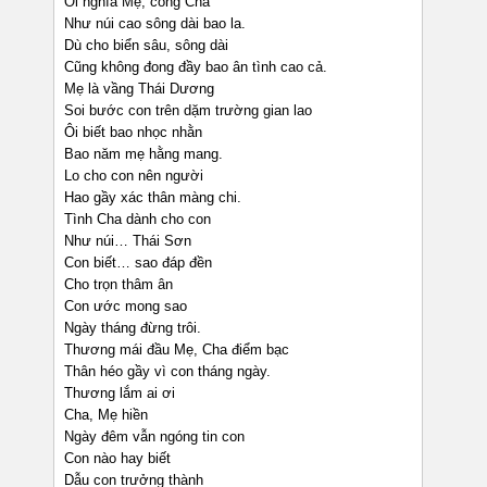
Ôi nghĩa Mẹ, công Cha
Như núi cao sông dài bao la.
Dù cho biển sâu, sông dài
Cũng không đong đầy bao ân tình cao cả.
Mẹ là vầng Thái Dương
Soi bước con trên dặm trường gian lao
Ôi biết bao nhọc nhằn
Bao năm mẹ hằng mang.
Lo cho con nên người
Hao gầy xác thân màng chi.
Tình Cha dành cho con
Như núi… Thái Sơn
Con biết… sao đáp đền
Cho trọn thâm ân
Con ước mong sao
Ngày tháng đừng trôi.
Thương mái đầu Mẹ, Cha điểm bạc
Thân héo gầy vì con tháng ngày.
Thương lắm ai ơi
Cha, Mẹ hiền
Ngày đêm vẫn ngóng tin con
Con nào hay biết
Dẫu con trưởng thành