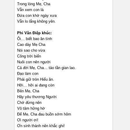
Trong lòng Mẹ, Cha
Vẫn xem con là
Đứa con khờ ngày xưa
Vẫn lo lắng không yên.
Phi Vân Điệp khúc:
Ôi… biết bao ân tình
Cao dày Mẹ Cha
Nói sao cho vừa
Công trời biển
Nuôi con nên người
Cả đời Mẹ, Cha… tảo tần gian lao.
Đạo làm con
Phải giữ tròn Hiếu ân.
Hỡi… hỡi ai đang còn
Bên Mẹ, Cha
Hãy yêu thương Người
Chớ đừng nên
Vô tâm hững hờ
Để Mẹ, Cha đau buồn sớm hôm
Ơi người ơi!
Ơn sinh thành nên khắc ghi!