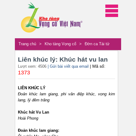
Trang chủ
>
Kho tàng Vọng cổ
>
Đờn ca Tài tử
Liên khúc lý: Khúc hát vu lan
| Mã số:
Lượt xem: 4506
| Gửi bài viết qua email
1373
LIÊN KHÚC LÝ
Đoản khúc lam giang, phi vân điệp khúc, vọng kim
lang, lý đêm trăng
Khúc hát Vu Lan
Hoài Phong
Đoản khúc lam giang: