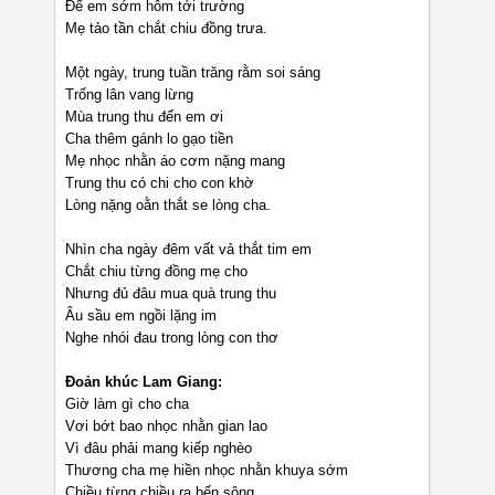
Để em sớm hôm tới trường
Mẹ tảo tần chắt chiu đồng trưa.
Một ngày, trung tuần trăng rằm soi sáng
Trống lân vang lừng
Mùa trung thu đến em ơi
Cha thêm gánh lo gạo tiền
Mẹ nhọc nhằn áo cơm nặng mang
Trung thu có chi cho con khờ
Lòng nặng oằn thắt se lòng cha.
Nhìn cha ngày đêm vất vả thắt tim em
Chắt chiu từng đồng mẹ cho
Nhưng đủ đâu mua quà trung thu
Âu sầu em ngồi lặng im
Nghe nhói đau trong lòng con thơ
Đoản khúc Lam Giang:
Giờ làm gì cho cha
Vơi bớt bao nhọc nhằn gian lao
Vì đâu phải mang kiếp nghèo
Thương cha mẹ hiền nhọc nhằn khuya sớm
Chiều từng chiều ra bến sông