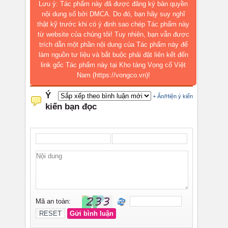
Lưu ý: Tác phẩm này đã được đăng ký bản quyền
nội dung số bởi DMCA. Do đó, bạn hãy suy nghĩ
thật kỹ trước khi có ý định sao chép Tác phẩm này
từ website của chúng tôi! Tuy nhiên, bạn vẫn được
trích dẫn một phần nội dung của Tác phẩm này để
làm nguồn tư liệu và bắt buộc phải đặt liên kết đến
link gốc Tác phẩm này tại Kho tàng Vọng cổ Việt
Nam (https://vongco.vn)!