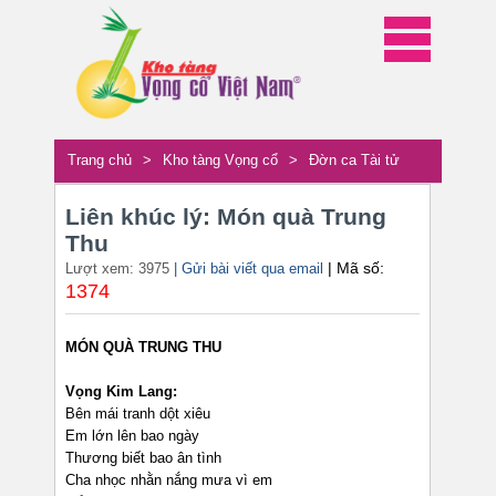
Trang chủ
>
Kho tàng Vọng cổ
>
Đờn ca Tài tử
Liên khúc lý: Món quà Trung
Thu
| Mã số:
Lượt xem: 3975
| Gửi bài viết qua email
1374
MÓN QUÀ TRUNG THU
Vọng Kim Lang:
Bên mái tranh dột xiêu
Em lớn lên bao ngày
Thương biết bao ân tình
Cha nhọc nhằn nắng mưa vì em