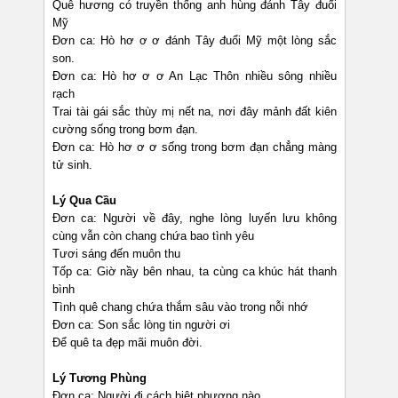
Quê hương có truyền thống anh hùng đánh Tây đuổi
Mỹ
Đơn ca: Hò hơ ơ ơ đánh Tây đuổi Mỹ một lòng sắc
son.
Đơn ca: Hò hơ ơ ơ An Lạc Thôn nhiều sông nhiều
rạch
Trai tài gái sắc thùy mị nết na, nơi đây mảnh đất kiên
cường sống trong bơm đạn.
Đơn ca: Hò hơ ơ ơ sống trong bơm đạn chẳng màng
tử sinh.
Lý Qua Cầu
Đơn ca: Người về đây, nghe lòng luyến lưu không
cùng vẫn còn chang chứa bao tình yêu
Tươi sáng đến muôn thu
Tốp ca: Giờ nầy bên nhau, ta cùng ca khúc hát thanh
bình
Tình quê chang chứa thắm sâu vào trong nỗi nhớ
Đơn ca: Son sắc lòng tin người ơi
Để quê ta đẹp mãi muôn đời.
Lý Tương Phùng
Đơn ca: Người đi cách biệt phương nào