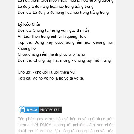
Là hoa thắm tươi muôn màu, hoa là hoa hướng dương
Là đô ý a đô nàng hoa nào trong trắng trong
Đơn ca: Là đô ý a đô nàng hoa nào trong trắng trong.
Lý Kéo Chài
Đơn ca: Chúng ta mừng vui ngày thị trấn
An Lạc Thôn trong ánh vinh quang Hò ơ
Tốp ca: Dựng xây cuộc sống ấm no, khoang hởi
khoang hò
Chứa chang niềm hạnh phúc ớ ơ là hò
Đơn ca: Chung tay hát mừng - chung tay hát mừng
Cho đời - cho đời là đời thêm vui
Tớp ca: Vô hò vô hò là hò vô ta vô ta.
Tác phẩm này được bảo vệ bản quyền nội dung trên
internet bởi DMCA, chúng tôi nghiêm cấm sao chép
dưới mọi hình thức. Vui lòng tôn trọng bản quyền tác