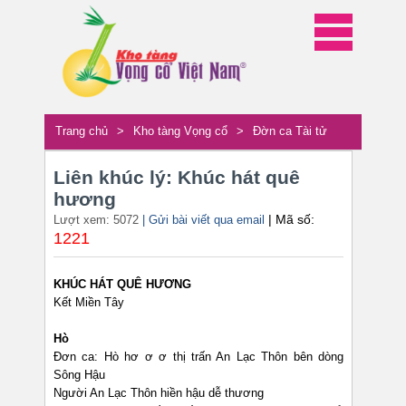
Trang chủ
>
Kho tàng Vọng cổ
>
Đờn ca Tài tử
Liên khúc lý: Khúc hát quê
hương
| Mã số:
Lượt xem: 5072
| Gửi bài viết qua email
1221
KHÚC HÁT QUÊ HƯƠNG
Kết Miền Tây
Hò
Đơn ca: Hò hơ ơ ơ thị trấn An Lạc Thôn bên dòng
Sông Hậu
Người An Lạc Thôn hiền hậu dễ thương