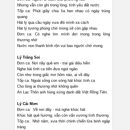
Nhưng vẫn còn ghi trong lòng, tình yêu đất nước
Tốp ca: Phút giây chia lìa hẹn nhau có ngày trùng
quang
Hát lý qua cầu ngày xưa đôi mình xa cách
Hát lý tương phùng chờ mong sẽ còn gặp nhau
Đơn ca: Có nghe tim mình đợi mong trong lòng
thương nhớ
Nước non thanh bình rộn vui bao người chờ mong.
Lý Trăng Soi
Đơn ca: Nơi nầy quê em - trai gái diệu hiền
Nghe bài tình ca tiển đưa ngọt ngào
Còn như trong giấc mơ hôm nào, ai về đây
Tốp ca: Ngoài sông con sóng hát khúc tình ca
Cho lòng ai thương nhớ không quên
An Lạc Thôn anh hùng xứng danh đất Việt Rồng Tiên.
Lý Cái Mơn
Đơn ca: Về nơi đây - mà nghe khúc hát
Khúc hát quê hương, vẫn còn vấn vương tình thương
Tốp ca: Nhớ năm, xưa thời chinh chiến lửa binh ngập
tràng