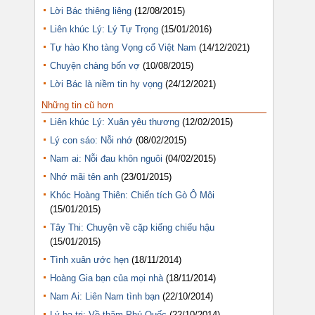
Lời Bác thiêng liêng
(12/08/2015)
Liên khúc Lý: Lý Tự Trọng
(15/01/2016)
Tự hào Kho tàng Vọng cổ Việt Nam
(14/12/2021)
Chuyện chàng bốn vợ
(10/08/2015)
Lời Bác là niềm tin hy vọng
(24/12/2021)
Những tin cũ hơn
Liên khúc Lý: Xuân yêu thương
(12/02/2015)
Lý con sáo: Nỗi nhớ
(08/02/2015)
Nam ai: Nỗi đau khôn nguôi
(04/02/2015)
Nhớ mãi tên anh
(23/01/2015)
Khóc Hoàng Thiên: Chiến tích Gò Ô Môi
(15/01/2015)
Tây Thi: Chuyện về cặp kiếng chiếu hậu
(15/01/2015)
Tình xuân ước hẹn
(18/11/2014)
Hoàng Gia bạn của mọi nhà
(18/11/2014)
Nam Ai: Liên Nam tình bạn
(22/10/2014)
Lý ba tri: Về thăm Phú Quốc
(22/10/2014)