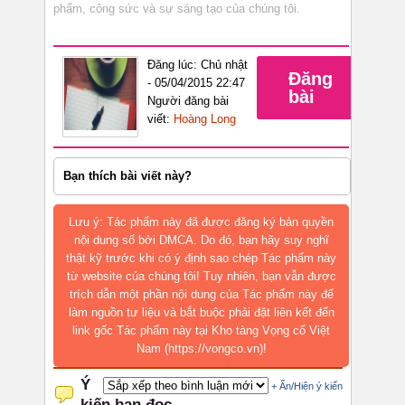
phẩm, công sức và sự sáng tạo của chúng tôi.
Đăng lúc: Chủ nhật
Đăng
- 05/04/2015 22:47
bài
Người đăng bài
viết:
Hoàng Long
Bạn thích bài viết này?
Lưu ý: Tác phẩm này đã được đăng ký bản quyền
nội dung số bởi DMCA. Do đó, bạn hãy suy nghĩ
thật kỹ trước khi có ý định sao chép Tác phẩm này
từ website của chúng tôi! Tuy nhiên, bạn vẫn được
trích dẫn một phần nội dung của Tác phẩm này để
làm nguồn tư liệu và bắt buộc phải đặt liên kết đến
link gốc Tác phẩm này tại Kho tàng Vọng cổ Việt
Nam (https://vongco.vn)!