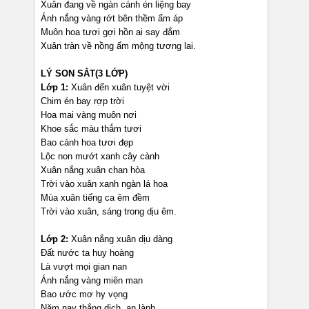
Xuân đang về ngàn cánh én liệng bay
Ánh nắng vàng rớt bên thềm ấm áp
Muôn hoa tươi gợi hồn ai say đắm
Xuân tràn về nồng ấm mộng tương lai.
LÝ SON SẮT(3 LỚP)
Lớp 1:
Xuân đến xuân tuyệt vời
Chim én bay rợp trời
Hoa mai vàng muôn nơi
Khoe sắc màu thắm tươi
Bao cánh hoa tươi đẹp
Lộc non mướt xanh cây cành
Xuân nắng xuân chan hòa
Trời vào xuân xanh ngàn lá hoa
Mùa xuân tiếng ca êm đềm
Trời vào xuân, sáng trong dịu êm.
Lớp 2:
Xuân nắng xuân dịu dàng
Đất nước ta huy hoàng
Là vượt mọi gian nan
Ánh nắng vàng miên man
Bao ước mơ hy vọng
Năm nay thắng dịch, an lành