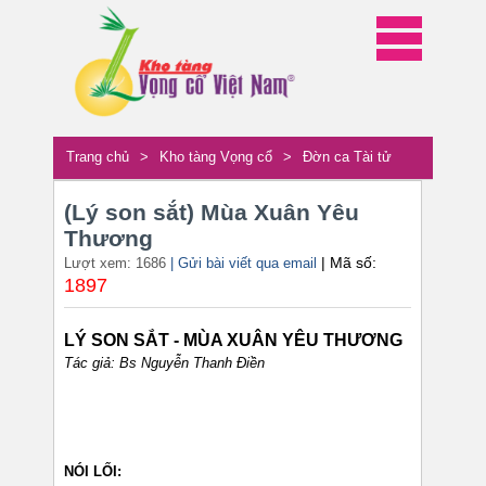
Trang chủ
>
Kho tàng Vọng cổ
>
Đờn ca Tài tử
(Lý son sắt) Mùa Xuân Yêu
Thương
| Mã số:
Lượt xem: 1686
| Gửi bài viết qua email
1897
LÝ SON SẮT - MÙA XUÂN YÊU THƯƠNG
Tác giả: Bs Nguyễn Thanh Điền
NÓI LỐI: