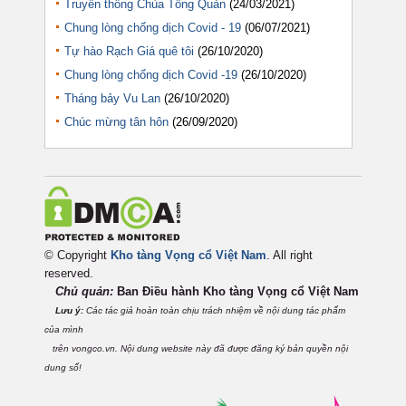
Truyền thống Chùa Tông Quản
(24/03/2021)
Chung lòng chống dịch Covid - 19
(06/07/2021)
Tự hào Rạch Giá quê tôi
(26/10/2020)
Chung lòng chống dịch Covid -19
(26/10/2020)
Tháng bảy Vu Lan
(26/10/2020)
Chúc mừng tân hôn
(26/09/2020)
© Copyright
Kho tàng Vọng cổ Việt Nam
. All right
reserved.
Chủ quản:
Ban Điều hành Kho tàng Vọng cổ Việt
Nam
Lưu ý:
Các tác giả hoàn toàn chịu trách nhiệm về nội dung tác phẩm
của mình
trên vongco.vn. Nội dung website này đã được đăng ký bản quyền nội
dung số!