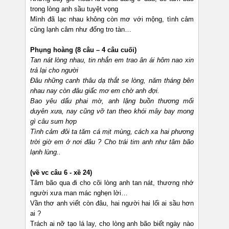
trong lòng anh sầu tuyệt vọng
Mình đã lạc nhau không còn mơ với mộng, tình cảm
cũng lạnh câm như đống tro tàn…
Phụng hoàng (8 câu – 4 câu cuối)
Tan nát lòng nhau, tin nhắn em trao ân ái hôm nao xin
trả lại cho người
Đâu những canh thâu dạ thắt se lòng, năm tháng bên
nhau nay còn đâu giấc mơ em chờ anh đợi.
Bao yêu dấu phai mờ, anh lặng buồn thương mối
duyên xưa, nay cũng vỡ tan theo khói mây bay mong
gì câu sum hợp
Tình cảm đôi ta tăm cá mịt mùng, cách xa hai phương
trời giờ em ở nơi đâu ? Cho trái tim anh như tâm bão
lạnh lùng..
(về vc câu 6 - xề 24)
Tâm bão qua đi cho cõi lòng anh tan nát, thương nhớ
người xưa man mác nghẹn lời…
Vần thơ anh viết còn đâu, hai người hai lối ai sầu hơn
ai ?
Trách ai nỡ tạo lá lay, cho lòng anh bão biết ngày nào