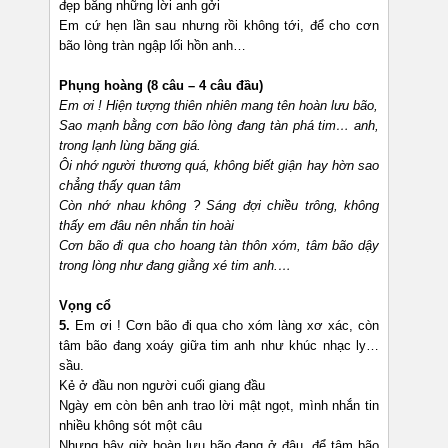
đẹp bằng những lời anh gởi
Em cứ hẹn lần sau nhưng rồi không tới, để cho cơn
bão lòng tràn ngập lối hồn anh…
Phụng hoàng (8 câu – 4 câu đầu)
Em ơi ! Hiện tượng thiên nhiên mang tên hoàn lưu bão,
Sao mạnh bằng cơn bão lòng đang tàn phá tim… anh,
trong lạnh lùng băng giá.
Ôi nhớ người thương quá, không biết giận hay hờn sao
chẳng thấy quan tâm
Còn nhớ nhau không ? Sáng đợi chiều trông, không
thấy em đâu nên nhắn tin hoài
Cơn bão đi qua cho hoang tàn thôn xóm, tâm bão dậy
trong lòng như đang giằng xé tim anh.…
Vọng cổ
5.
Em ơi ! Cơn bão đi qua cho xóm làng xơ xác, còn
tâm bão đang xoáy giữa tim anh như khúc nhạc ly…
sầu.
Kẻ ở đầu non người cuối giang đầu
Ngày em còn bên anh trao lời mật ngọt, mình nhắn tin
nhiều không sót một câu
Nhưng bây giờ hoàn lưu bão đang ở đâu, để tâm bão