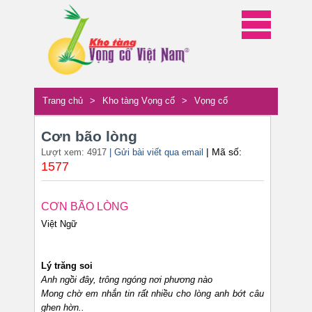
Trang chủ
>
Kho tàng Vọng cổ
>
Vọng cổ
Cơn bão lòng
| Mã số:
Lượt xem: 4917
| Gửi bài viết qua email
1577
CƠN BÃO LÒNG
Việt Ngữ
Lý trăng soi
Anh ngồi đây, trông ngóng nơi phương nào
Mong chờ em nhắn tin rất nhiều cho lòng anh bớt câu
ghen hờn..