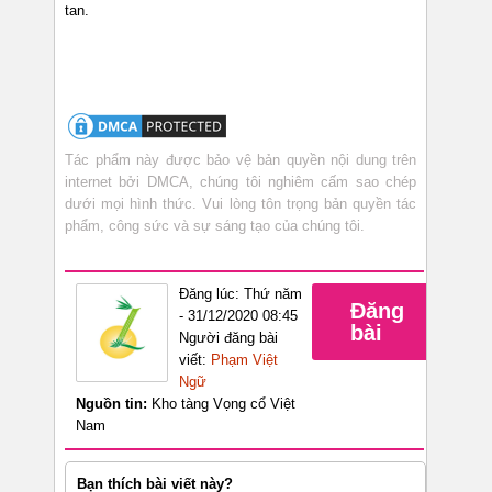
tan.
Tác phẩm này được bảo vệ bản quyền nội dung trên
internet bởi DMCA, chúng tôi nghiêm cấm sao chép
dưới mọi hình thức. Vui lòng tôn trọng bản quyền tác
phẩm, công sức và sự sáng tạo của chúng tôi.
Đăng lúc: Thứ năm
Đăng
- 31/12/2020 08:45
bài
Người đăng bài
viết:
Phạm Việt
Ngữ
Nguồn tin:
Kho tàng Vọng cổ Việt
Nam
Bạn thích bài viết này?