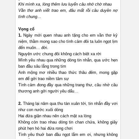
Khi mình xa, lòng thêm lưu luyến câu nhớ chờ nhau
Vần thơ anh viết trao em, đâu mất rồi câu duyên nợ
tình chung…
Vọng cổ
1.
Ngày mới quen nhau anh tặng cho em vần thơ kỷ
niệm, thầm mong sao cho tình cảm đôi ta luôn ngọt lịm
đến muôn… đời.
Nguyện ước chung đôi không cách biệt xa rời
Mình yêu nhau qua những dòng tin nhắn, qua ước hẹn
ban đầu sâu lắng trong tim
Anh mộng mơ nhiều thao thức thâu đêm, mong gặp
em để gởi trao niềm tâm sự
Tình cảm đong đầy qua những trang thư, câu nhớ câu
thương anh gởi người yêu dấu…
2.
Tháng lại năm qua thu tàn xuân tới, tin nhắn đầy vơi
như con nước xuôi dòng
Hai đứa giận nhau nên cách mặt xa lòng
Không còn trao nhau dòng tin chan chứa, không giây
phút hẹn hò hai đứa rong chơi
Tình yêu thuở ban đầu ngọt lắm em ơi, nhưng không