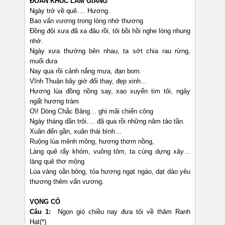
ĐOẢN KHÚC LAM GIANG
Ngày trở về quê…. Hương.
Bao vấn vương trong lòng nhớ thương
Đồng đội xưa đã xa đâu rồi, tôi bồi hồi nghe lòng nhung
nhớ.
Ngày xưa thường bên nhau, ta sớt chia rau rừng,
muối dưa
Nay qua rồi cảnh nắng mưa, đạn bom.
Vĩnh Thuận bây giờ đổi thay, đẹp xinh…
Hương lúa đồng nồng say, xao xuyến tim tôi, ngây
ngất hương tràm
Ơi! Dòng Chắc Băng… ghi mãi chiến công
Ngày tháng dần trôi…. đã qua rồi những năm tảo tần.
Xuân đến gần, xuân thái bình…
Ruộng lúa mênh mông, hương thơm nồng,
Làng quê rẩy khóm, vuông tôm, ta cùng dựng xây…
làng quê thơ mộng
Lúa vàng oằn bông, tỏa hương ngạt ngào, dạt dào yêu
thương thêm vấn vương.
VỌNG CỔ
Câu 1:
Ngọn gió chiều nay đưa tôi về thăm Ranh
Hạt(*)