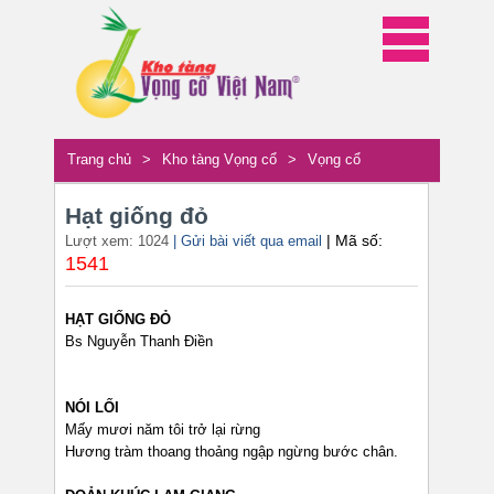
Trang chủ
>
Kho tàng Vọng cổ
>
Vọng cổ
Hạt giống đỏ
| Mã số:
Lượt xem: 1024
| Gửi bài viết qua email
1541
HẠT GIỐNG ĐỎ
Bs Nguyễn Thanh Điền
NÓI LỐI
Mấy mươi năm tôi trở lại rừng
Hương tràm thoang thoảng ngập ngừng bước chân.