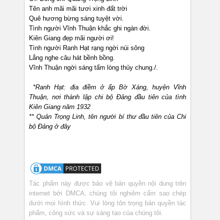
Tên anh mãi mãi tươi xinh đất trời
Quê hương bừng sáng tuyệt vời.
Tình người Vĩnh Thuận khắc ghi ngàn đời.
Kiên Giang đẹp mãi người ơi!
Tình người Ranh Hạt rạng ngời núi sông
Lắng nghe câu hát bềnh bồng.
Vĩnh Thuận ngời sáng tấm lòng thủy chung./.
*Ranh Hạt: địa điềm ở ấp Bờ Xáng, huyện Vĩnh
Thuận, nơi thành lập chi bộ Đảng đầu tiên của tình
Kiên Giang năm 1932
** Quản Trọng Linh, tên người bí thư đầu tiên của Chi
bộ Đảng ở đây
Tác phẩm này được bảo vệ bản quyền nội dung trên
internet bởi DMCA, chúng tôi nghiêm cấm sao chép
dưới mọi hình thức. Vui lòng tôn trọng bản quyền tác
phẩm, công sức và sự sáng tạo của chúng tôi.