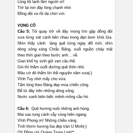
Lòng tôi lạnh lắm người ơi!
Trở lại nơi đây lòng chạnh nhớ.
Đồng đội xa rồi dạ chơi vơi.
VỌNG CÔ
Câu 5:
Tôi quay trở về đây mong tìm gặp đồng đội
xưa từng sát cánh bên nhau trong đạn bom khói lửa.
Nhìn thấy cảnh làng quê từng ngày đổi mới, nhìn
dòng sông xáng Chrắc Băng, suối nguồn chảy mãi
theo thời gian theo bước anh… về.
Gian khổ hy sinh giữ vẹn câu thề.
Gió thì thầm suốt đường quê thôn nhỏ.
Màu cờ đỏ thắm lời thề nguyện năm xưa(-)
Vĩnh Tuy nhớ mấy cho vừa.
Tấm lòng theo Đảng đẹp mùa chiến công.
Để từ đây trên những dòng sông.
Nước xanh biên biếc mênh mông cầu hò.
Câu 6:
Quê hương nuôi những anh hùng.
Mai sau tung cánh vẫy vùng hiên ngang.
Vĩnh Phong ơi! Những chiều vàng.
Tình thơm hương lúa đẹp tràn U Minh(-)
Ơi! Đồng chí Quảng Trọng Linh**