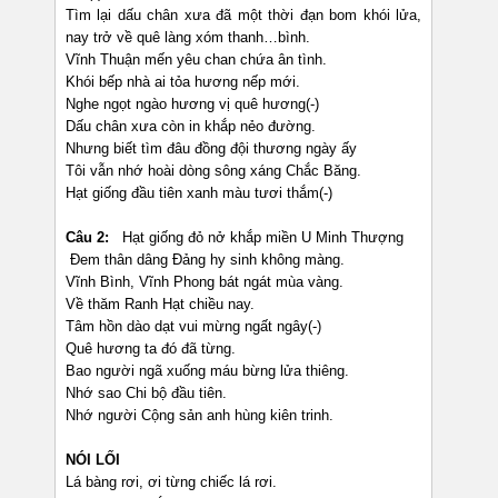
Tìm lại dấu chân xưa đã một thời đạn bom khói lửa,
nay trở về quê làng xóm thanh…bình.
Vĩnh Thuận mến yêu chan chứa ân tình.
Khói bếp nhà ai tỏa hương nếp mới.
Nghe ngọt ngào hương vị quê hương(-)
Dấu chân xưa còn in khắp nẻo đường.
Nhưng biết tìm đâu đồng đội thương ngày ấy
Tôi vẫn nhớ hoài dòng sông xáng Chắc Băng.
Hạt giống đầu tiên xanh màu tươi thắm(-)
Câu 2:
Hạt giống đỏ nở khắp miền U Minh Thượng
Đem thân dâng Đảng hy sinh không màng.
Vĩnh Bình, Vĩnh Phong bát ngát mùa vàng.
Về thăm Ranh Hạt chiều nay.
Tâm hồn dào dạt vui mừng ngất ngây(-)
Quê hương ta đó đã từng.
Bao người ngã xuống máu bừng lửa thiêng.
Nhớ sao Chi bộ đầu tiên.
Nhớ người Cộng sản anh hùng kiên trinh.
NÓI LỐI
Lá bàng rơi, ơi từng chiếc lá rơi.