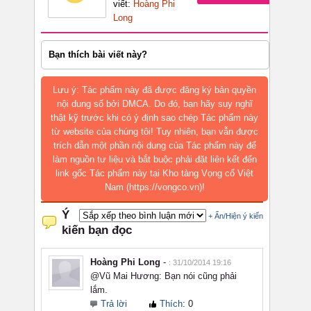
viết:
Hoàng Phi
Long
Bạn thích bài viết này?
Lưu ý: Tác phẩm này đã được đăng ký bản quyền
nội dung số bởi DMCA. Do đó, bạn hãy suy nghĩ
thật kỹ trước khi có ý định sao chép Tác phẩm này
từ website của chúng tôi! Tuy nhiên, bạn vẫn được
trích dẫn một phần nội dung của Tác phẩm này để
làm nguồn tư liệu và bắt buộc phải đặt liên kết đến
link gốc Tác phẩm này tại Kho tàng Vọng cổ Việt
Nam (https://vongco.vn)!