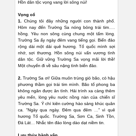
Hồn dân tộc vọng vang lời sông núi!
Vọng cổ
1.
Chúng tôi đây những người con thành phố.
Hôm nay đến Trường Sa nóng bỏng trái tim.....
hồng. Yêu non sông cùng chung một tấm lòng.
Trường Sa ấy ngày đêm vang tiếng gọi. Biển đảo
rộng dài một dải quê hương. Tổ quốc mình sợi
nhớ, sợi thương. Hồn sông núi vấn vương tình
dân tộc. Giữ vững Trường Sa vọng mãi lời thề!
Một chuyến đi về sâu nặng tình biển đảo.
2.
Trường Sa ơi! Giữa muôn trùng gió bão, có hậu
phương thầm gọi trái tim mình. Bão tố phong ba
không ngăn được ân tình. Hải trình xa càng thêm
yêu mến, lòng yêu nước nồng nàn của chiến sĩ
Trường Sa. Ý chí kiên cường hào sảng khúc quân
ca. "Ngày qua ngày. Đêm qua đêm …" vì quê
hương Tổ quốc. Trường Sa, Sơn Ca, Sinh Tồn,
Đá Lát… Nhắc tên đảo lòng dào dạt niềm tin.
Lưu thủy hành vân