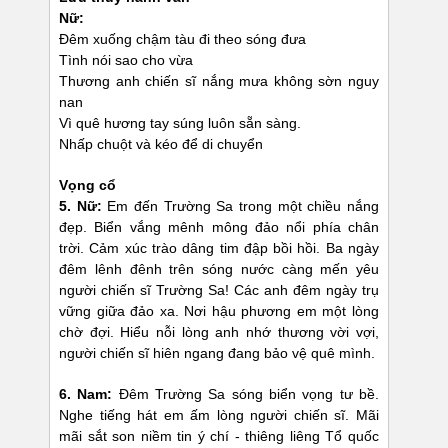
Nữ:
Đêm xuống chậm tàu đi theo sóng đưa
Tình nói sao cho vừa
Thương anh chiến sĩ nắng mưa không sờn nguy
nan
Vì quê hương tay súng luôn sẵn sàng.
Nhấp chuột và kéo để di chuyển
Vọng cổ
5. Nữ:
Em đến Trường Sa trong một chiều nắng
đẹp. Biển vắng mênh mông đảo nổi phía chân
trời. Cảm xúc trào dâng tim đập bồi hồi. Ba ngày
đêm lênh đênh trên sóng nước càng mến yêu
người chiến sĩ Trường Sa! Các anh đêm ngày trụ
vững giữa đảo xa. Nơi hậu phương em một lòng
chờ đợi. Hiểu nỗi lòng anh nhớ thương vời vợi,
người chiến sĩ hiên ngang đang bảo vệ quê mình.
6. Nam:
Đêm Trường Sa sóng biển vọng tư bề.
Nghe tiếng hát em ấm lòng người chiến sĩ. Mãi
mãi sắt son niềm tin ý chí - thiêng liêng Tổ quốc