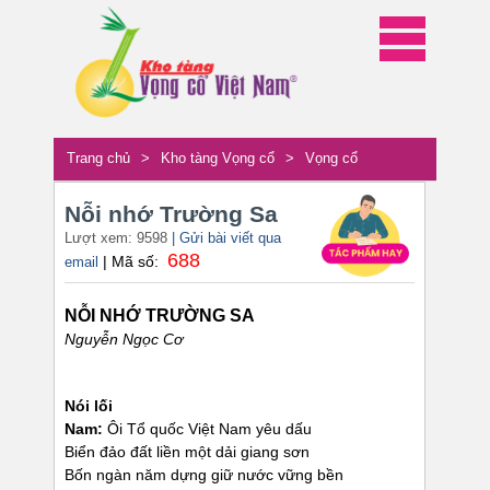
Trang chủ
>
Kho tàng Vọng cổ
>
Vọng cổ
Nỗi nhớ Trường Sa
Lượt xem: 9598
| Gửi bài viết qua
688
| Mã số:
email
NỖI NHỚ TRƯỜNG SA
Nguyễn Ngọc Cơ
Nói lối
Nam:
Ôi Tổ quốc Việt Nam yêu dấu
Biển đảo đất liền một dải giang sơn
Bốn ngàn năm dựng giữ nước vững bền