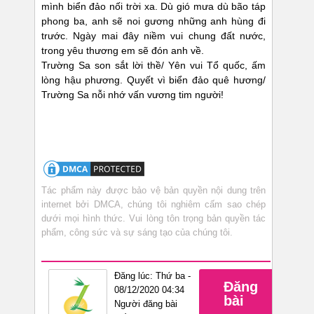
mình biển đảo nối trời xa. Dù gió mưa dù bão táp
phong ba, anh sẽ noi gương những anh hùng đi
trước. Ngày mai đây niềm vui chung đất nước,
trong yêu thương em sẽ đón anh về.
Trường Sa son sắt lời thề/ Yên vui Tổ quốc, ấm
lòng hậu phương. Quyết vì biển đảo quê hương/
Trường Sa nỗi nhớ vấn vương tim người!
Tác phẩm này được bảo vệ bản quyền nội dung trên
internet bởi DMCA, chúng tôi nghiêm cấm sao chép
dưới mọi hình thức. Vui lòng tôn trọng bản quyền tác
phẩm, công sức và sự sáng tạo của chúng tôi.
Đăng lúc: Thứ ba -
Đăng
08/12/2020 04:34
bài
Người đăng bài